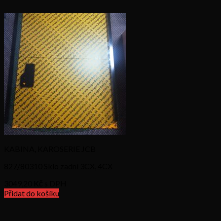
KABINA, KAROSERIE JCB
827/80310 Sklo zadní 3CX, 4CX
3049,20
Kč s DPH
Přidat do košíku