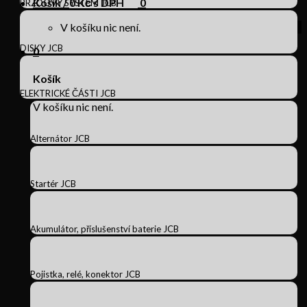
Košík /
0
Kč s DPH
0
BRZDOVÝ SYSTÉM JCB
V košíku nic není.
DISKY JCB
0
Košík
ELEKTRICKÉ ČÁSTI JCB
V košíku nic není.
Alternátor JCB
Startér JCB
Akumulátor, příslušenství baterie JCB
Pojistka, relé, konektor JCB