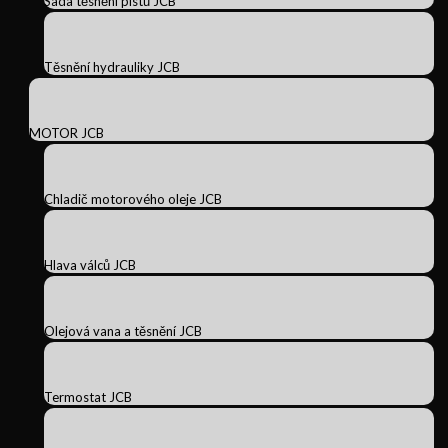
Sada těsnění pístů JCB
Těsnění hydrauliky JCB
MOTOR JCB
Chladič motorového oleje JCB
Hlava válců JCB
Olejová vana a těsnění JCB
Termostat JCB