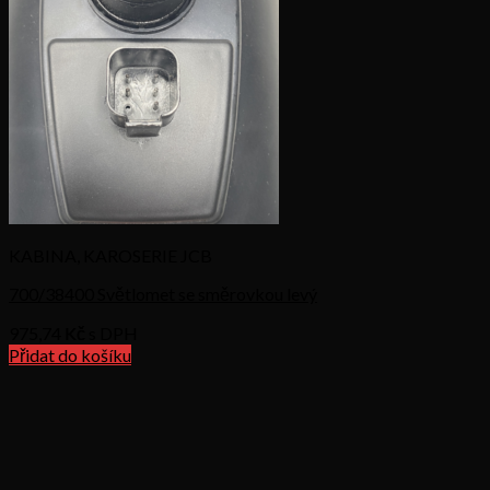
KABINA, KAROSERIE JCB
700/38400 Světlomet se směrovkou levý
975,74
Kč s DPH
Přidat do košíku