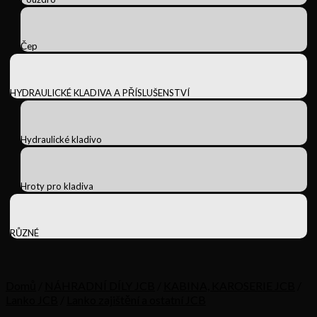
Čep
HYDRAULICKÉ KLADIVA A PŘÍSLUŠENSTVÍ
Hydraulické kladivo
Hroty pro kladiva
RŮZNÉ
Domů
/
NÁHRADNÍ DÍLY JCB
/
KABINA, KAROSERIE JCB
/
Lanko JCB
/
Lanko zajištění a ostatní JCB