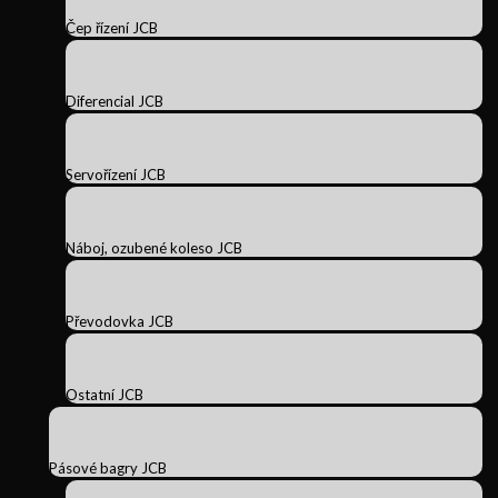
Čep řízení JCB
Diferencial JCB
Servořízení JCB
Náboj, ozubené koleso JCB
Převodovka JCB
Ostatní JCB
Pásové bagry JCB