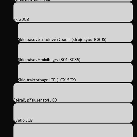
Sklo JCB
Sklo pásové a kolové rýpadla (stroje typu JCB JS)
Sklo pásové minibagry (801-8085)
Sklo traktorbagr JCB (1CX-5CX)
Stěrač, příslušenství JCB
Světlo JCB