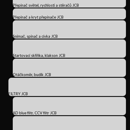
Přepínač světel, rychlosti a stěračů JCB
Přepínač a kryt přepínače JCB
Snímač, spínač a cívka JCB
Startovací skříňka, klakson JCB
Otáčkoměr, budík JCB
FILTRY JCB
AD blue filtr, CCV filtr JCB