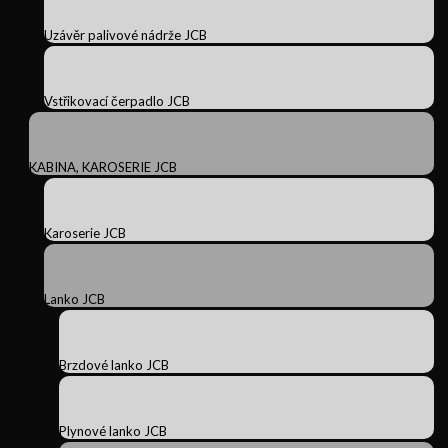
Uzávěr palivové nádrže JCB
Vstřikovací čerpadlo JCB
KABINA, KAROSERIE JCB
Karoserie JCB
Lanko JCB
Brzdové lanko JCB
Plynové lanko JCB