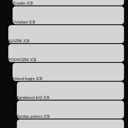
Zrcadlo JCB
Ovládaní JCB
KLUZÁK JCB
PODVOZEK JCB
Kolové bagry JCB
Kardanový kríž JCB
Kardan, poloos JCB