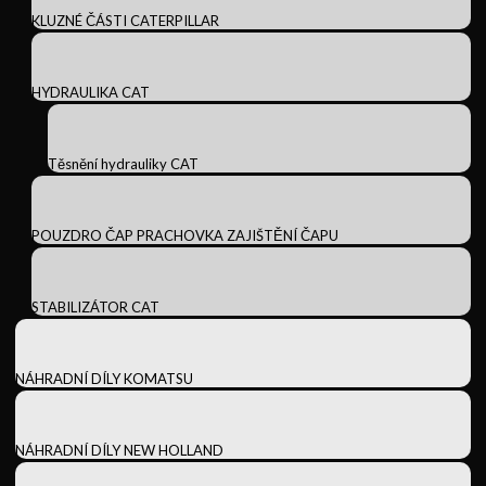
KLUZNÉ ČÁSTI CATERPILLAR
HYDRAULIKA CAT
Těsnění hydrauliky CAT
POUZDRO ČAP PRACHOVKA ZAJIŠTĚNÍ ČAPU
STABILIZÁTOR CAT
NÁHRADNÍ DÍLY KOMATSU
NÁHRADNÍ DÍLY NEW HOLLAND