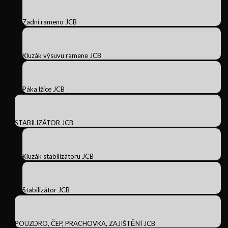
Zadní rameno JCB
Kluzák výsuvu ramene JCB
Páka lžíce JCB
STABILIZÁTOR JCB
Kluzák stabilizátoru JCB
Stabilizátor JCB
POUZDRO, ČEP, PRACHOVKA, ZAJIŠTĚNÍ JCB