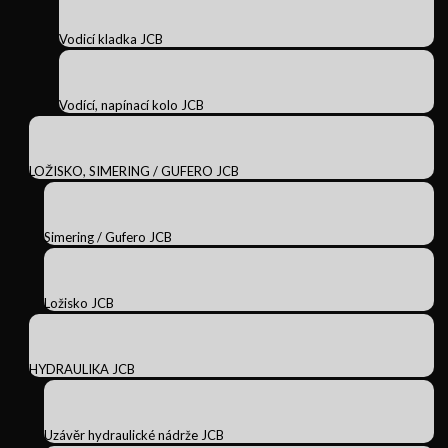
Vodicí kladka JCB
Vodící, napínací kolo JCB
LOŽISKO, SIMERING / GUFERO JCB
Simering / Gufero JCB
Ložisko JCB
HYDRAULIKA JCB
Uzávěr hydraulické nádrže JCB