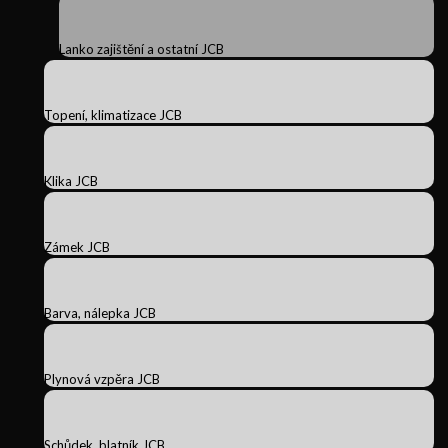
Lanko zajištění a ostatní JCB
Topení, klimatizace JCB
Klika JCB
Zámek JCB
Barva, nálepka JCB
Plynová vzpěra JCB
Schůdek, blatník JCB