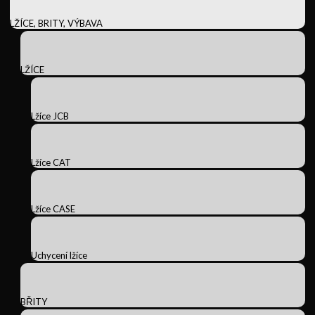
LŽÍCE, BRITY, VÝBAVA
LŽÍCE
Lžíce JCB
Lžíce CAT
Lžíce CASE
Uchycení lžíce
BŘITY