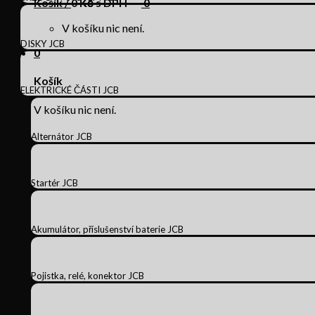
Košík /
0
Kč s DPH
0
V košíku nic není.
DISKY JCB
0
Košík
ELEKTRICKÉ ČÁSTI JCB
V košíku nic není.
Alternátor JCB
Startér JCB
Akumulátor, příslušenství baterie JCB
Pojistka, relé, konektor JCB