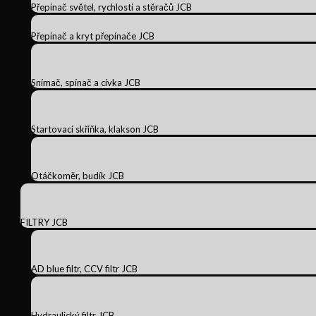
Přepínač světel, rychlosti a stěračů JCB
Přepínač a kryt přepínače JCB
Snímač, spínač a cívka JCB
Startovací skříňka, klakson JCB
Otáčkoměr, budík JCB
FILTRY JCB
AD blue filtr, CCV filtr JCB
Hydraulický filtr JCB