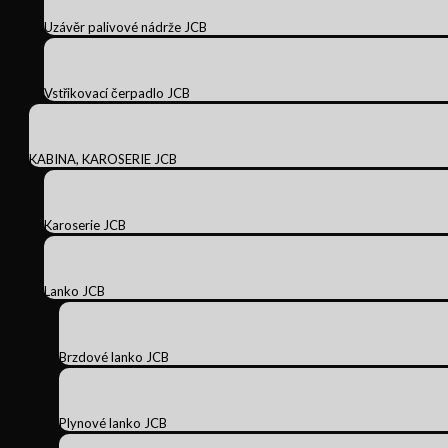
Uzávěr palivové nádrže JCB
Vstřikovací čerpadlo JCB
KABINA, KAROSERIE JCB
Karoserie JCB
Lanko JCB
Brzdové lanko JCB
Plynové lanko JCB