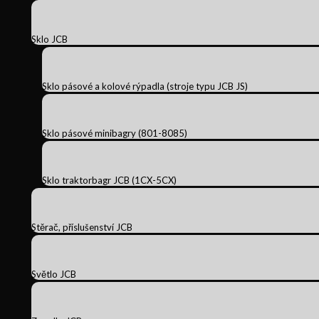
Sklo JCB
Sklo pásové a kolové rýpadla (stroje typu JCB JS)
Sklo pásové minibagry (801-8085)
Sklo traktorbagr JCB (1CX-5CX)
Stěrač, příslušenství JCB
Světlo JCB