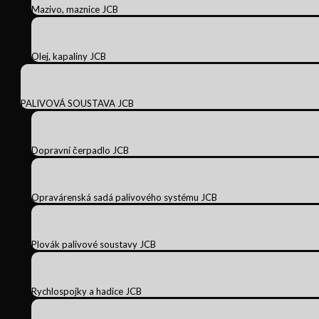
Mazivo, maznice JCB
Olej, kapaliny JCB
PALIVOVÁ SOUSTAVA JCB
Dopravní čerpadlo JCB
Opravárenská sadá palivového systému JCB
Plovák palivové soustavy JCB
Rychlospojky a hadice JCB