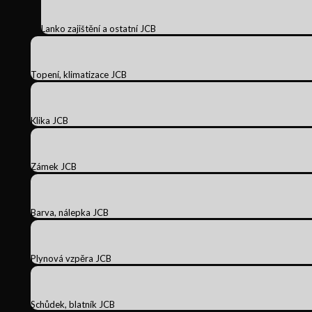
Lanko zajištění a ostatní JCB
Topení, klimatizace JCB
Klika JCB
Zámek JCB
Barva, nálepka JCB
Plynová vzpěra JCB
Schůdek, blatník JCB