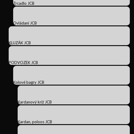
Zrcadlo JCB
Ovládaní JCB
KLUZÁK JCB
PODVOZEK JCB
Kolové bagry JCB
Kardanový kríž JCB
Kardan, poloos JCB