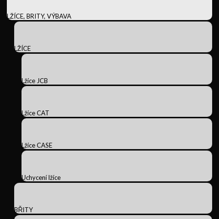
LŽÍCE, BRITY, VÝBAVA
LŽÍCE
Lžíce JCB
Lžíce CAT
Lžíce CASE
Uchycení lžíce
BŘITY