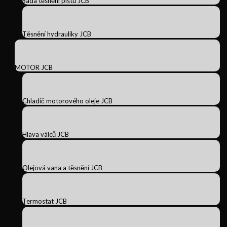
Sada těsnění pístů JCB
Těsnění hydrauliky JCB
MOTOR JCB
Chladič motorového oleje JCB
Hlava válců JCB
Olejová vana a těsnění JCB
Termostat JCB