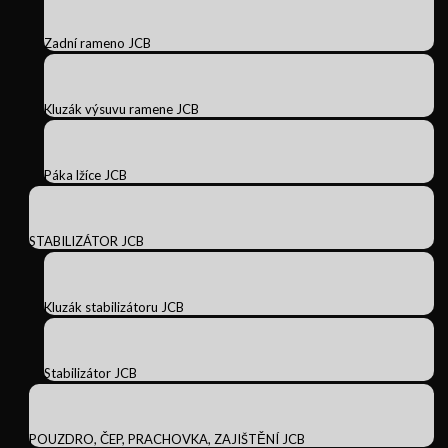
Zadní rameno JCB
Kluzák výsuvu ramene JCB
Páka lžíce JCB
STABILIZÁTOR JCB
Kluzák stabilizátoru JCB
Stabilizátor JCB
POUZDRO, ČEP, PRACHOVKA, ZAJIŠTĚNÍ JCB