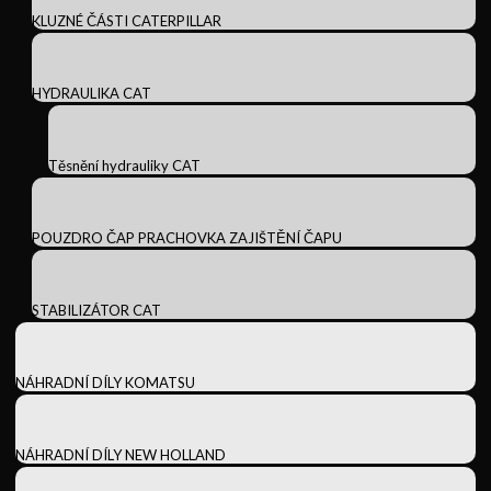
KLUZNÉ ČÁSTI CATERPILLAR
HYDRAULIKA CAT
Těsnění hydrauliky CAT
POUZDRO ČAP PRACHOVKA ZAJIŠTĚNÍ ČAPU
STABILIZÁTOR CAT
NÁHRADNÍ DÍLY KOMATSU
NÁHRADNÍ DÍLY NEW HOLLAND