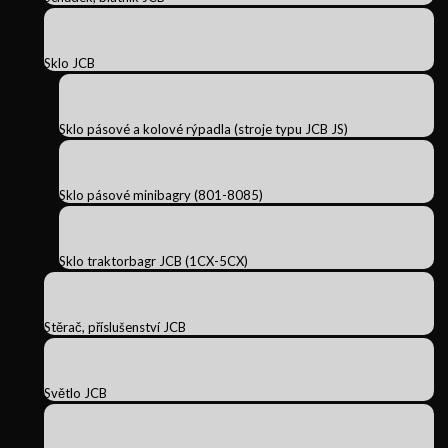
Sklo JCB
Sklo pásové a kolové rýpadla (stroje typu JCB JS)
Sklo pásové minibagry (801-8085)
Sklo traktorbagr JCB (1CX-5CX)
Stěrač, příslušenství JCB
Světlo JCB