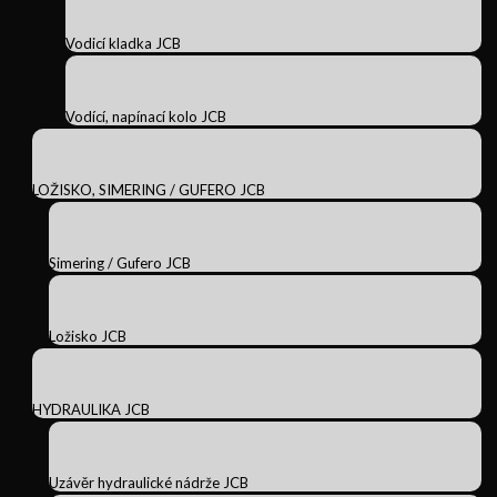
Vodicí kladka JCB
Vodící, napínací kolo JCB
LOŽISKO, SIMERING / GUFERO JCB
Simering / Gufero JCB
Ložisko JCB
HYDRAULIKA JCB
Uzávěr hydraulické nádrže JCB