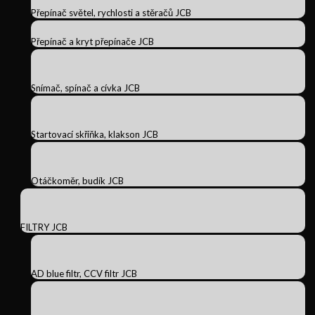
Přepínač světel, rychlosti a stěračů JCB
Přepínač a kryt přepínače JCB
Snímač, spínač a cívka JCB
Startovací skříňka, klakson JCB
Otáčkoměr, budík JCB
FILTRY JCB
AD blue filtr, CCV filtr JCB