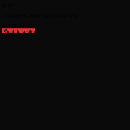
Zuby
2952086M1 Střední zub HANOMAG
1173,94
Kč s DPH
Přidat do košíku