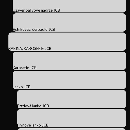
Uzávěr palivové nádrže JCB
Vstřikovací čerpadlo JCB
KABINA, KAROSERIE JCB
Karoserie JCB
Lanko JCB
Brzdové lanko JCB
Plynové lanko JCB