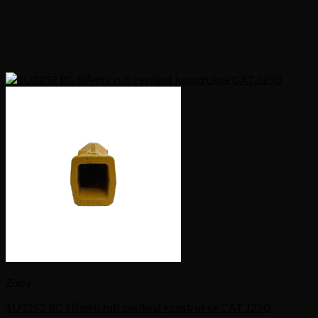
Zuby
1U3252 RC Střední zub zesílená konstrukce CAT J250