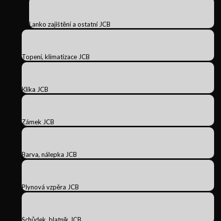
Lanko zajištění a ostatní JCB
Topení, klimatizace JCB
Klika JCB
Zámek JCB
Barva, nálepka JCB
Plynová vzpěra JCB
Schůdek, blatník JCB