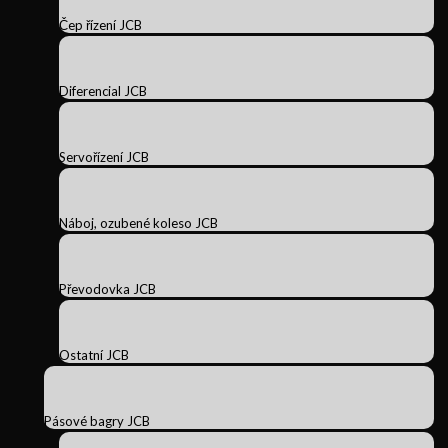
Čep řízení JCB
Diferencial JCB
Servořízení JCB
Náboj, ozubené koleso JCB
Převodovka JCB
Ostatní JCB
Pásové bagry JCB