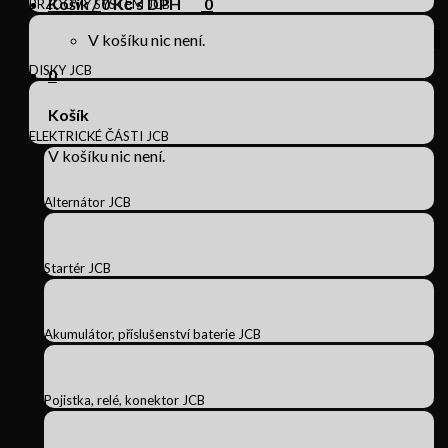
Košík /
0
Kč s DPH
0
BRZDOVÝ SYSTÉM JCB
V košíku nic není.
DISKY JCB
0
Košík
ELEKTRICKÉ ČÁSTI JCB
V košíku nic není.
Alternátor JCB
Startér JCB
Akumulátor, příslušenství baterie JCB
Pojistka, relé, konektor JCB