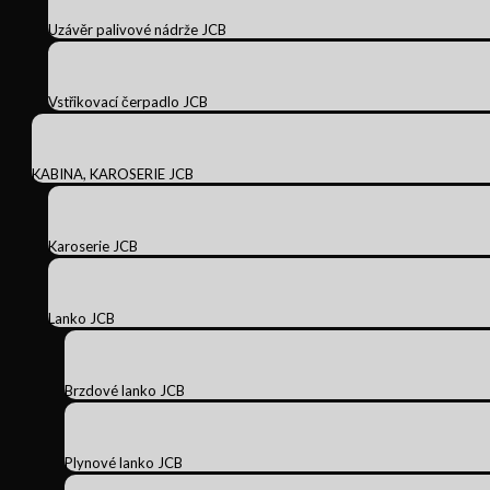
Uzávěr palivové nádrže JCB
Vstřikovací čerpadlo JCB
KABINA, KAROSERIE JCB
Karoserie JCB
Lanko JCB
Brzdové lanko JCB
Plynové lanko JCB