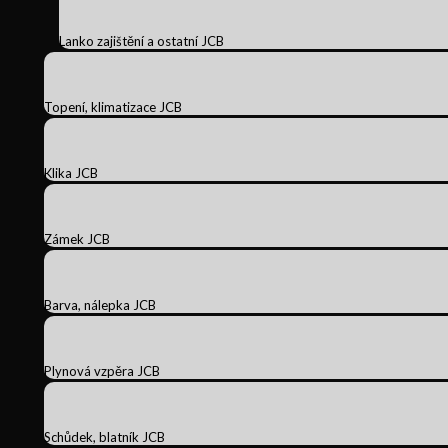
Lanko zajištění a ostatní JCB
Topení, klimatizace JCB
Klika JCB
Zámek JCB
Barva, nálepka JCB
Plynová vzpěra JCB
Schůdek, blatník JCB