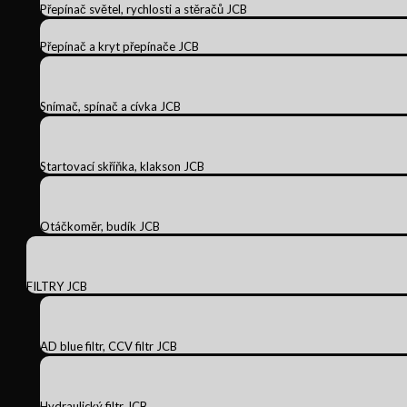
Přepínač světel, rychlosti a stěračů JCB
Přepínač a kryt přepínače JCB
Snímač, spínač a cívka JCB
Startovací skříňka, klakson JCB
Otáčkoměr, budík JCB
FILTRY JCB
AD blue filtr, CCV filtr JCB
Hydraulický filtr JCB