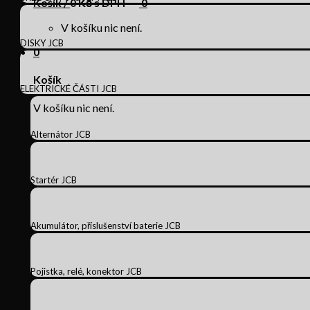
Košík /
0
Kč s DPH
0
V košíku nic není.
DISKY JCB
0
Košík
ELEKTRICKÉ ČÁSTI JCB
V košíku nic není.
Alternátor JCB
Startér JCB
Akumulátor, příslušenství baterie JCB
Pojistka, relé, konektor JCB