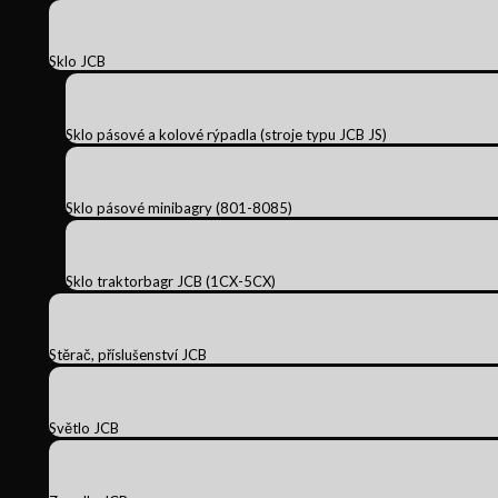
Sklo JCB
Sklo pásové a kolové rýpadla (stroje typu JCB JS)
Sklo pásové minibagry (801-8085)
Sklo traktorbagr JCB (1CX-5CX)
Stěrač, příslušenství JCB
Světlo JCB