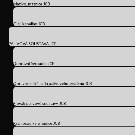
Mazivo, maznice JCB
Olej, kapaliny JCB
PALIVOVÁ SOUSTAVA JCB
Dopravní čerpadlo JCB
Opravárenská sadá palivového systému JCB
Plovák palivové soustavy JCB
Rychlospojky a hadice JCB