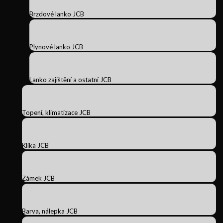
Brzdové lanko JCB
Plynové lanko JCB
Lanko zajištění a ostatní JCB
Topení, klimatizace JCB
Klika JCB
Zámek JCB
Barva, nálepka JCB