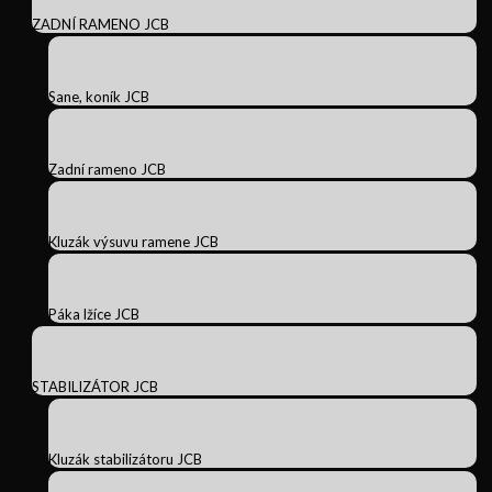
ZADNÍ RAMENO JCB
Sane, koník JCB
Zadní rameno JCB
Kluzák výsuvu ramene JCB
Páka lžíce JCB
STABILIZÁTOR JCB
Kluzák stabilizátoru JCB