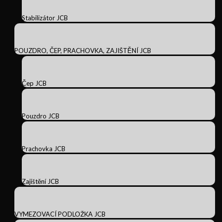
Stabilizátor JCB
POUZDRO, ČEP, PRACHOVKA, ZAJIŠTĚNÍ JCB
Čep JCB
Pouzdro JCB
Prachovka JCB
Zajištění JCB
VYMEZOVACÍ PODLOŽKA JCB