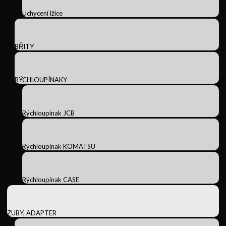
Uchycení lžíce
BŘITY
RÝCHLOUPÍNAKY
Rýchloupínak JCB
Rýchloupínak KOMATSU
Rýchloupínak CASE
ZUBY, ADAPTER