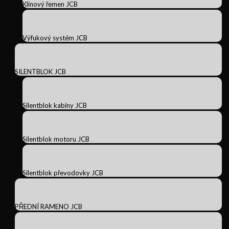
Klínový řemen JCB
Výfukový systém JCB
SILENTBLOK JCB
Silentblok kabíny JCB
Silentblok motoru JCB
Silentblok převodovky JCB
PŘEDNÍ RAMENO JCB