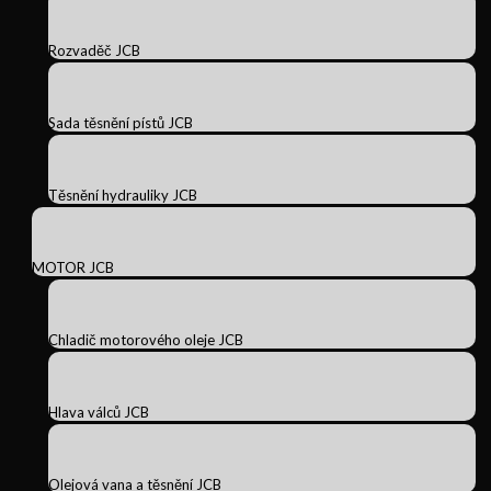
Rozvaděč JCB
Sada těsnění pístů JCB
Těsnění hydrauliky JCB
MOTOR JCB
Chladič motorového oleje JCB
Hlava válců JCB
Olejová vana a těsnění JCB