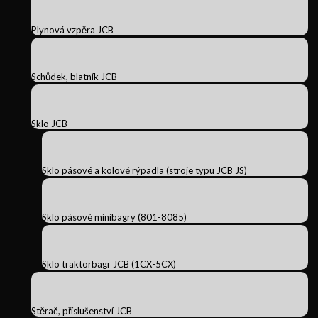
Plynová vzpěra JCB
Schůdek, blatník JCB
Sklo JCB
Sklo pásové a kolové rýpadla (stroje typu JCB JS)
Sklo pásové minibagry (801-8085)
Sklo traktorbagr JCB (1CX-5CX)
Stěrač, příslušenství JCB