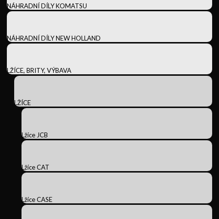
NÁHRADNÍ DÍLY KOMATSU
NÁHRADNÍ DÍLY NEW HOLLAND
LŽÍCE, BRITY, VÝBAVA
LŽÍCE
Lžíce JCB
Lžíce CAT
Lžíce CASE