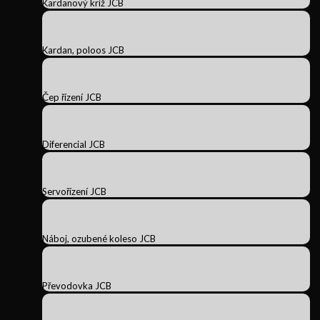
Kardanový kríž JCB
Kardan, poloos JCB
Čep řízení JCB
Diferencial JCB
Servořízení JCB
Náboj, ozubené koleso JCB
Převodovka JCB