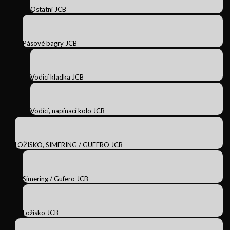
Ostatní JCB
Pásové bagry JCB
Vodicí kladka JCB
Vodící, napínací kolo JCB
LOŽISKO, SIMERING / GUFERO JCB
Simering / Gufero JCB
Ložisko JCB