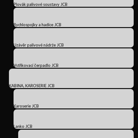
Plovák palivové soustavy JCB
Rychlospojky a hadice JCB
Uzávěr palivové nádrže JCB
Vstřikovací čerpadlo JCB
KABINA, KAROSERIE JCB
Karoserie JCB
Lanko JCB