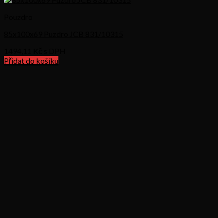
Pouzdro
85x100x69 Puzdro JCB 831/10315
1494,11
Kč s DPH
Přidat do košíku