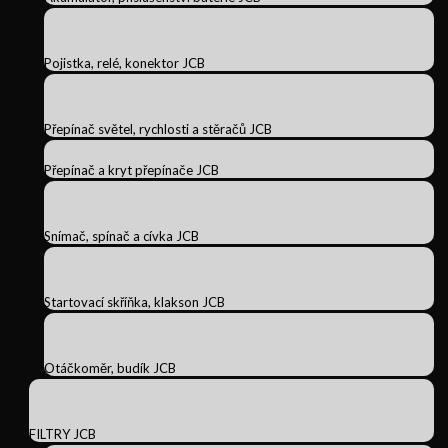
Pojistka, relé, konektor JCB
Přepínač světel, rychlosti a stěračů JCB
Přepínač a kryt přepínače JCB
Snímač, spínač a cívka JCB
Startovací skříňka, klakson JCB
Otáčkoměr, budík JCB
FILTRY JCB