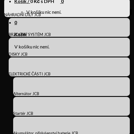
Košík /
0
Kč s DPH
0
V košíku nic není.
NÁHRADNÍ DÍLY JCB
0
Košík
BRZDOVÝ SYSTÉM JCB
V košíku nic není.
DISKY JCB
ELEKTRICKÉ ČÁSTI JCB
Alternátor JCB
Startér JCB
Akumulátor, příslušenství baterie JCB