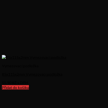
Vymezovací podložka
85x115x2mm Vymezovací podložka
55,90
Kč s DPH
Přidat do košíku