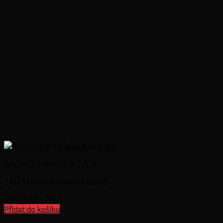
KABINA, KAROSERIE JCB
331/39996A Schůdek 616 mm
899,51
Kč s DPH
Přidat do košíku