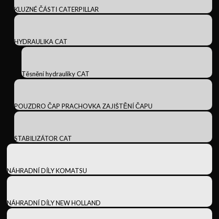
KLUZNÉ ČÁSTI CATERPILLAR
HYDRAULIKA CAT
Těsnění hydrauliky CAT
POUZDRO ČAP PRACHOVKA ZAJIŠTĚNÍ ČAPU
STABILIZÁTOR CAT
NÁHRADNÍ DÍLY KOMATSU
NÁHRADNÍ DÍLY NEW HOLLAND