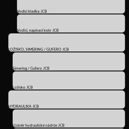
Vodicí kladka JCB
Vodící, napínací kolo JCB
LOŽISKO, SIMERING / GUFERO JCB
Simering / Gufero JCB
Ložisko JCB
HYDRAULIKA JCB
Uzávěr hydraulické nádrže JCB