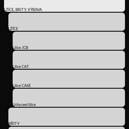
LŽÍCE, BRITY, VÝBAVA
LŽÍCE
Lžíce JCB
Lžíce CAT
Lžíce CASE
Uchycení lžíce
BŘITY