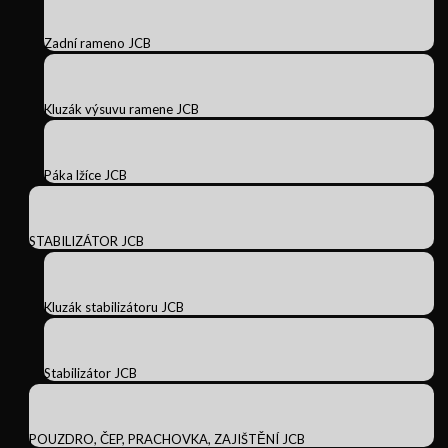
Zadní rameno JCB
Kluzák výsuvu ramene JCB
Páka lžíce JCB
STABILIZÁTOR JCB
Kluzák stabilizátoru JCB
Stabilizátor JCB
POUZDRO, ČEP, PRACHOVKA, ZAJIŠTĚNÍ JCB