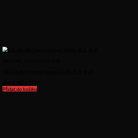
KABINA, KAROSERIE JCB
331/46388 Plynový tlumič dveře 3CX, 4CX
884,27
Kč s DPH
Přidat do košíku