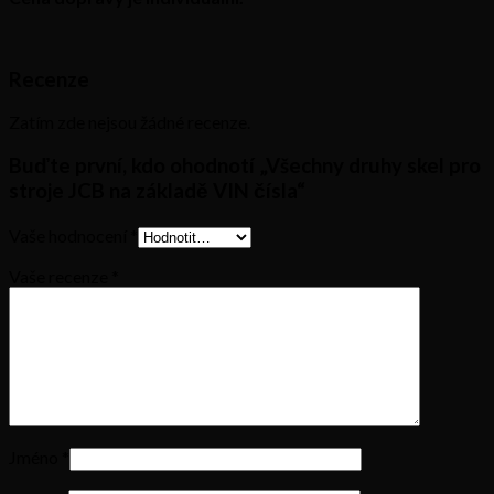
Recenze
Zatím zde nejsou žádné recenze.
Buďte první, kdo ohodnotí „Všechny druhy skel pro
stroje JCB na základě VIN čísla“
Vaše hodnocení
*
Vaše recenze
*
Jméno
*