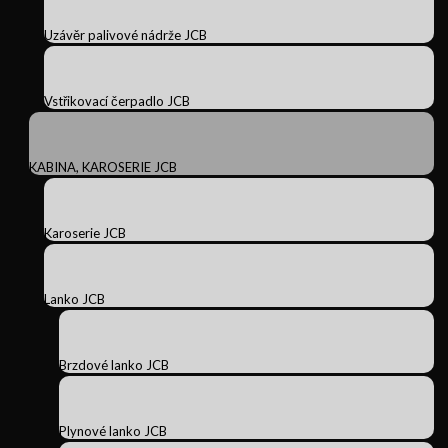
Uzávěr palivové nádrže JCB
Vstřikovací čerpadlo JCB
KABINA, KAROSERIE JCB
Karoserie JCB
Lanko JCB
Brzdové lanko JCB
Plynové lanko JCB