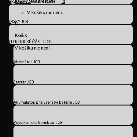
Košík /
0
Kč s DPH
0
BRZDOVÝ SYSTÉM JCB
V košíku nic není.
DISKY JCB
0
Košík
ELEKTRICKÉ ČÁSTI JCB
V košíku nic není.
Alternátor JCB
Startér JCB
Akumulátor, příslušenství baterie JCB
Pojistka, relé, konektor JCB