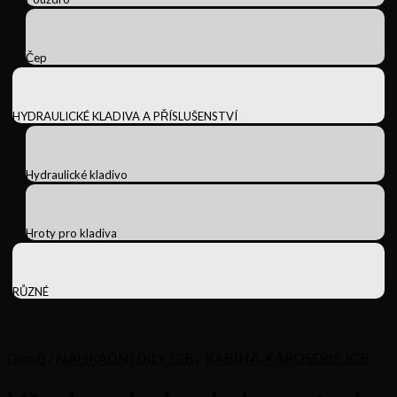
Čep
HYDRAULICKÉ KLADIVA A PŘÍSLUŠENSTVÍ
Hydraulické kladivo
Hroty pro kladiva
RŮZNÉ
Domů
/
NÁHRADNÍ DÍLY JCB
/
KABINA, KAROSERIE JCB