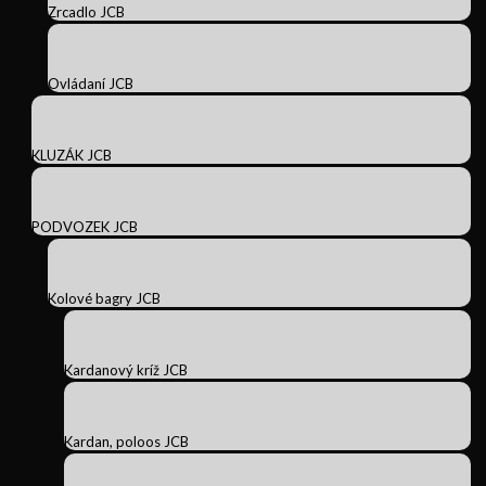
Zrcadlo JCB
Ovládaní JCB
KLUZÁK JCB
PODVOZEK JCB
Kolové bagry JCB
Kardanový kríž JCB
Kardan, poloos JCB