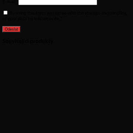
E-mail
*
By using this form you agree with the storage and handling
of your data by this website.
*
Související produkty