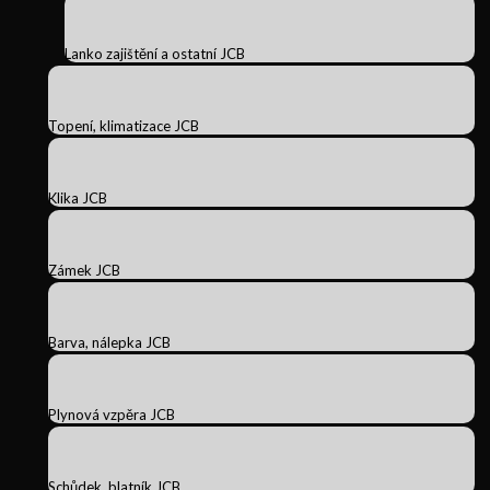
Lanko zajištění a ostatní JCB
Topení, klimatizace JCB
Klika JCB
Zámek JCB
Barva, nálepka JCB
Plynová vzpěra JCB
Schůdek, blatník JCB