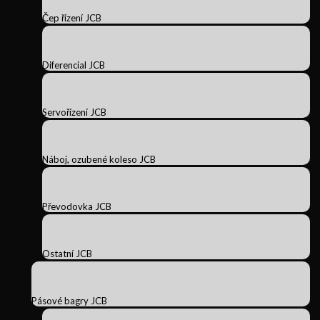
Čep řízení JCB
Diferencial JCB
Servořízení JCB
Náboj, ozubené koleso JCB
Převodovka JCB
Ostatní JCB
Pásové bagry JCB