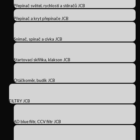
Přepínač světel, rychlosti a stěračů JCB
Přepínač a kryt přepínače JCB
Snímač, spínač a cívka JCB
Startovací skříňka, klakson JCB
Otáčkoměr, budík JCB
FILTRY JCB
AD blue filtr, CCV filtr JCB