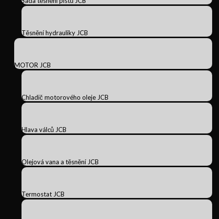
Sada těsnění pístů JCB
Těsnění hydrauliky JCB
MOTOR JCB
Chladič motorového oleje JCB
Hlava válců JCB
Olejová vana a těsnění JCB
Termostat JCB