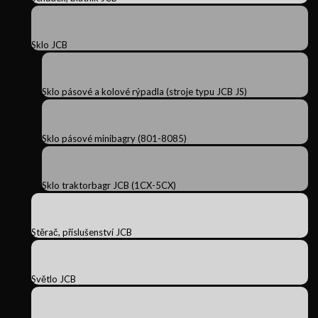
Sklo JCB
Sklo pásové a kolové rýpadla (stroje typu JCB JS)
Sklo pásové minibagry (801-8085)
Sklo traktorbagr JCB (1CX-5CX)
Stěrač, příslušenství JCB
Světlo JCB