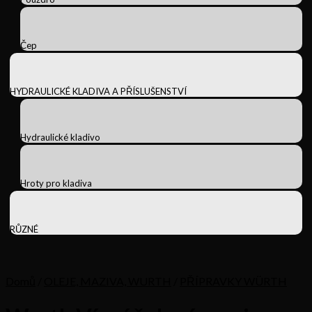
Čep
HYDRAULICKÉ KLADIVA A PŘÍSLUŠENSTVÍ
Hydraulické kladivo
Hroty pro kladiva
RŮZNÉ
Domů
/
OLEJE, MAZIVA, WURTH
/
PŘÍPRAVKY WÜRTH