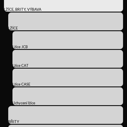
LŽÍCE, BRITY, VÝBAVA
LŽÍCE
Lžíce JCB
Lžíce CAT
Lžíce CASE
Uchycení lžíce
BŘITY