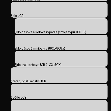
Sklo JCB
Sklo pásové a kolové rýpadla (stroje typu JCB JS)
Sklo pásové minibagry (801-8085)
Sklo traktorbagr JCB (1CX-5CX)
Stěrač, příslušenství JCB
Světlo JCB