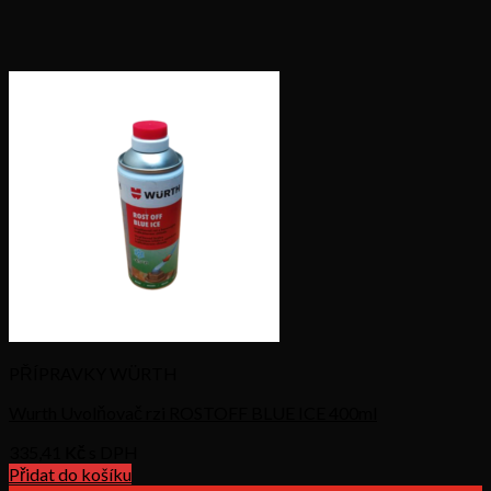
PŘÍPRAVKY WÜRTH
Wurth Uvolňovač rzi ROSTOFF BLUE ICE 400ml
335,41
Kč s DPH
Přidat do košíku