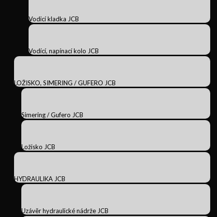
Vodicí kladka JCB
Vodící, napínací kolo JCB
LOŽISKO, SIMERING / GUFERO JCB
Simering / Gufero JCB
Ložisko JCB
HYDRAULIKA JCB
Uzávěr hydraulické nádrže JCB