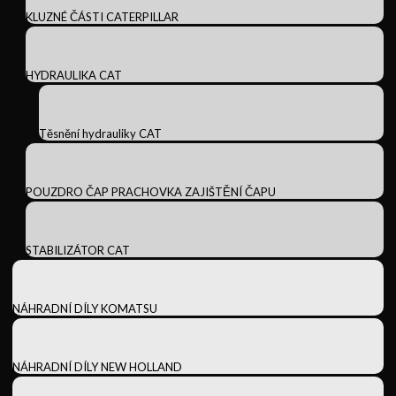
KLUZNÉ ČÁSTI CATERPILLAR
HYDRAULIKA CAT
Těsnění hydrauliky CAT
POUZDRO ČAP PRACHOVKA ZAJIŠTĚNÍ ČAPU
STABILIZÁTOR CAT
NÁHRADNÍ DÍLY KOMATSU
NÁHRADNÍ DÍLY NEW HOLLAND