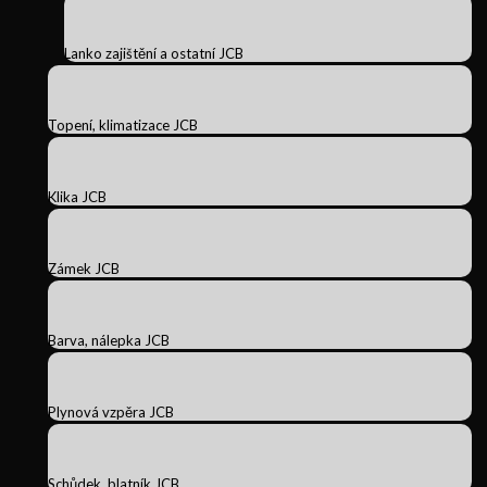
Lanko zajištění a ostatní JCB
Topení, klimatizace JCB
Klika JCB
Zámek JCB
Barva, nálepka JCB
Plynová vzpěra JCB
Schůdek, blatník JCB