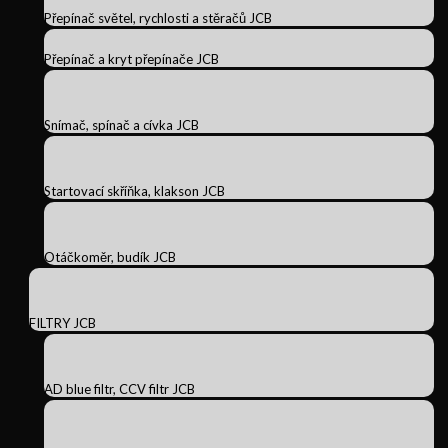
Přepínač světel, rychlosti a stěračů JCB
Přepínač a kryt přepínače JCB
Snímač, spínač a cívka JCB
Startovací skříňka, klakson JCB
Otáčkoměr, budík JCB
FILTRY JCB
AD blue filtr, CCV filtr JCB