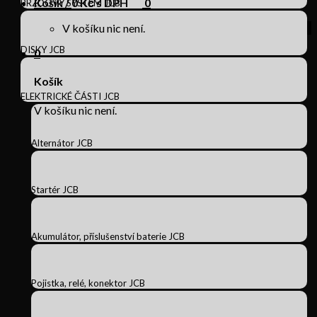
Košík /
0
Kč s DPH
0
BRZDOVÝ SYSTÉM JCB
V košíku nic není.
DISKY JCB
0
Košík
ELEKTRICKÉ ČÁSTI JCB
V košíku nic není.
Alternátor JCB
Startér JCB
Akumulátor, příslušenství baterie JCB
Pojistka, relé, konektor JCB