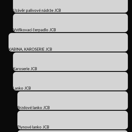
Uzávěr palivové nádrže JCB
Vstřikovací čerpadlo JCB
KABINA, KAROSERIE JCB
Karoserie JCB
Lanko JCB
Brzdové lanko JCB
Plynové lanko JCB