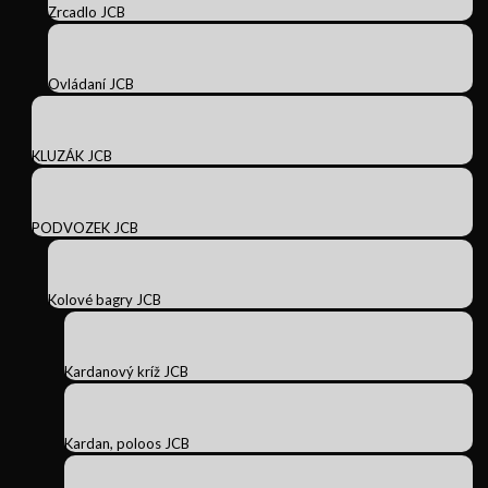
Zrcadlo JCB
Ovládaní JCB
KLUZÁK JCB
PODVOZEK JCB
Kolové bagry JCB
Kardanový kríž JCB
Kardan, poloos JCB