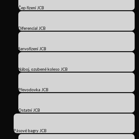
Čep řízení JCB
Diferencial JCB
Servořízení JCB
Náboj, ozubené koleso JCB
Převodovka JCB
Ostatní JCB
Pásové bagry JCB