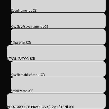
Zadní rameno JCB
Kluzák výsuvu ramene JCB
Páka lžíce JCB
STABILIZÁTOR JCB
Kluzák stabilizátoru JCB
Stabilizátor JCB
POUZDRO, ČEP, PRACHOVKA, ZAJIŠTĚNÍ JCB