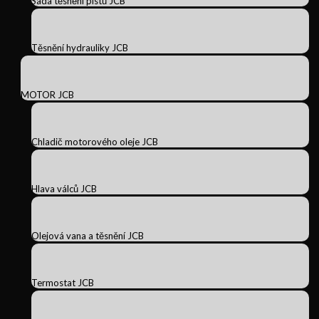
Sada těsnění pístů JCB
Těsnění hydrauliky JCB
MOTOR JCB
Chladič motorového oleje JCB
Hlava válců JCB
Olejová vana a těsnění JCB
Termostat JCB