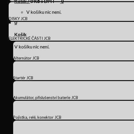
Košík /
0
Kč s DPH
0
V košíku nic není.
DISKY JCB
0
Košík
ELEKTRICKÉ ČÁSTI JCB
V košíku nic není.
Alternátor JCB
Startér JCB
Akumulátor, příslušenství baterie JCB
Pojistka, relé, konektor JCB