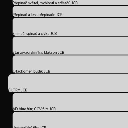
Přepínač světel, rychlosti a stěračů JCB
Přepínač a kryt přepínače JCB
Snímač, spínač a cívka JCB
Startovací skříňka, klakson JCB
Otáčkoměr, budík JCB
FILTRY JCB
AD blue filtr, CCV filtr JCB
Hydraulický filtr JCB