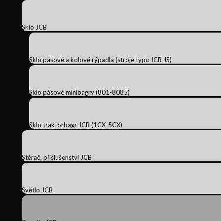
Sklo JCB
Sklo pásové a kolové rýpadla (stroje typu JCB JS)
Sklo pásové minibagry (801-8085)
Sklo traktorbagr JCB (1CX-5CX)
Stěrač, příslušenství JCB
Světlo JCB