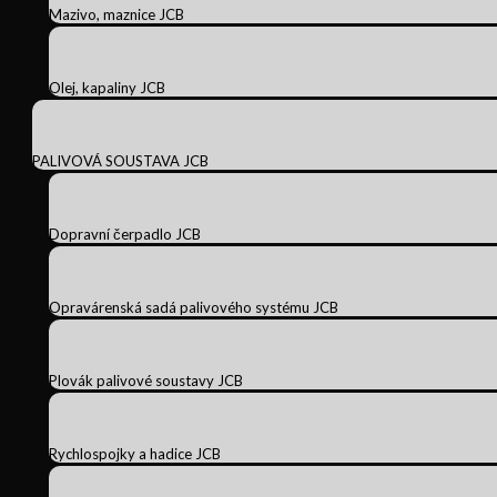
Mazivo, maznice JCB
Olej, kapaliny JCB
PALIVOVÁ SOUSTAVA JCB
Dopravní čerpadlo JCB
Opravárenská sadá palivového systému JCB
Plovák palivové soustavy JCB
Rychlospojky a hadice JCB