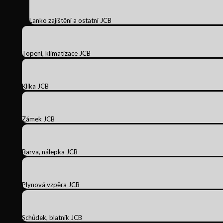
Lanko zajištění a ostatní JCB
Topení, klimatizace JCB
Klika JCB
Zámek JCB
Barva, nálepka JCB
Plynová vzpěra JCB
Schůdek, blatník JCB