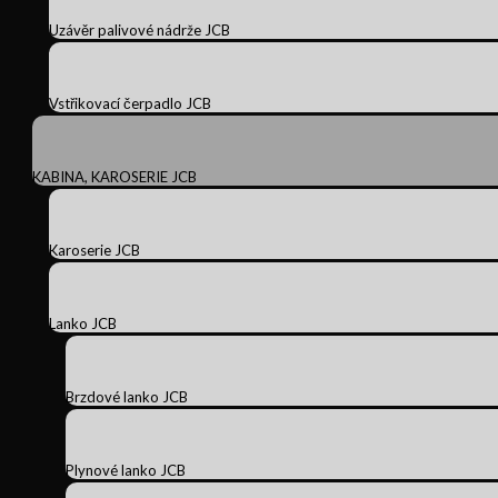
Uzávěr palivové nádrže JCB
Vstřikovací čerpadlo JCB
KABINA, KAROSERIE JCB
Karoserie JCB
Lanko JCB
Brzdové lanko JCB
Plynové lanko JCB