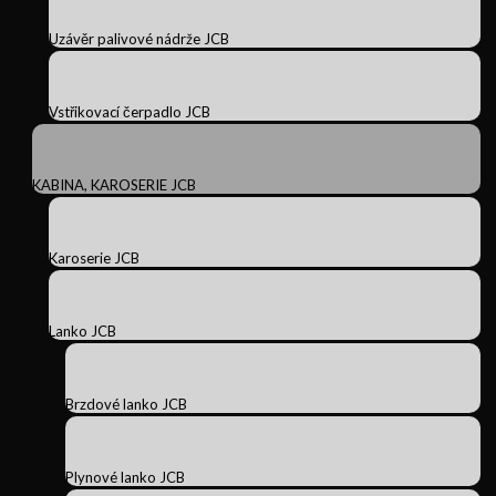
Uzávěr palivové nádrže JCB
Vstřikovací čerpadlo JCB
KABINA, KAROSERIE JCB
Karoserie JCB
Lanko JCB
Brzdové lanko JCB
Plynové lanko JCB