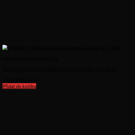
KABINA, KAROSERIE JCB
123/04971 NEXGEN zpětné zrcátko vnitřně 3CX, 4CX
472,63
Kč s DPH
Přidat do košíku