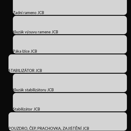
Zadní rameno JCB
Kluzák výsuvu ramene JCB
Páka lžíce JCB
STABILIZÁTOR JCB
Kluzák stabilizátoru JCB
Stabilizátor JCB
POUZDRO, ČEP, PRACHOVKA, ZAJIŠTĚNÍ JCB