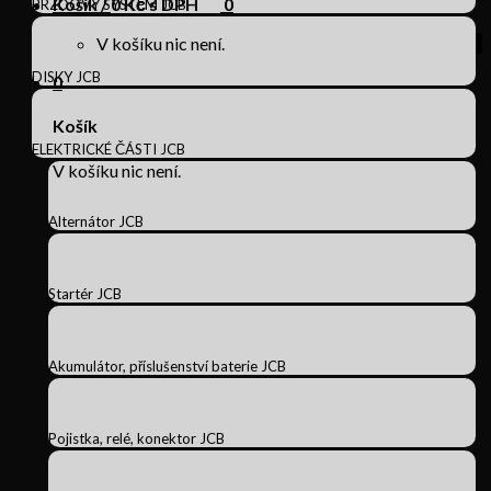
Košík /
0
Kč s DPH
0
BRZDOVÝ SYSTÉM JCB
V košíku nic není.
DISKY JCB
0
Košík
ELEKTRICKÉ ČÁSTI JCB
V košíku nic není.
Alternátor JCB
Startér JCB
Akumulátor, příslušenství baterie JCB
Pojistka, relé, konektor JCB