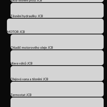
Sada těsnění pístů JCB
Těsnění hydrauliky JCB
MOTOR JCB
Chladič motorového oleje JCB
Hlava válců JCB
Olejová vana a těsnění JCB
Termostat JCB