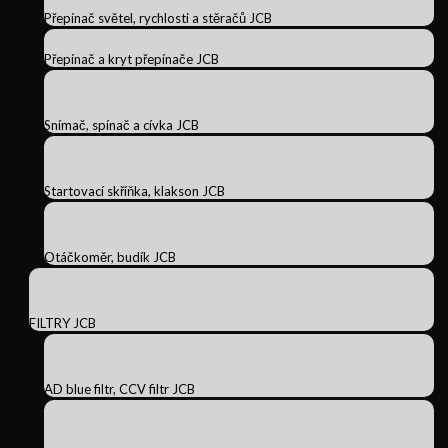
Přepínač světel, rychlosti a stěračů JCB
Přepínač a kryt přepínače JCB
Snímač, spínač a cívka JCB
Startovací skříňka, klakson JCB
Otáčkoměr, budík JCB
FILTRY JCB
AD blue filtr, CCV filtr JCB