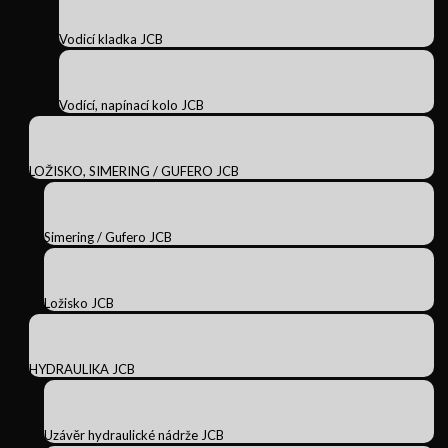
Vodicí kladka JCB
Vodící, napínací kolo JCB
LOŽISKO, SIMERING / GUFERO JCB
Simering / Gufero JCB
Ložisko JCB
HYDRAULIKA JCB
Uzávěr hydraulické nádrže JCB