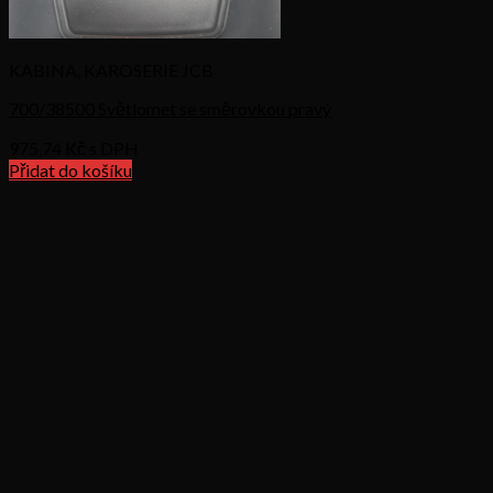
KABINA, KAROSERIE JCB
700/38500 Světlomet se směrovkou pravý
975,74
Kč s DPH
Přidat do košíku