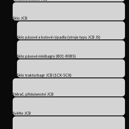
Sklo JCB
Sklo pásové a kolové rýpadla (stroje typu JCB JS)
Sklo pásové minibagry (801-8085)
Sklo traktorbagr JCB (1CX-5CX)
Stěrač, příslušenství JCB
Světlo JCB