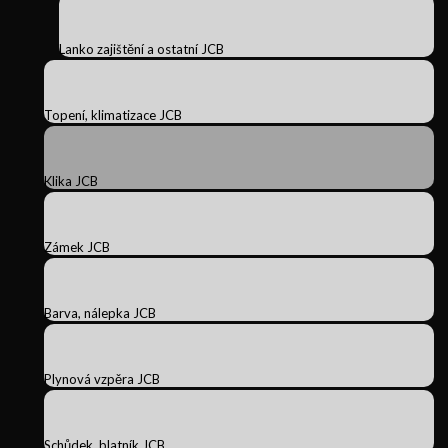
Lanko zajištění a ostatní JCB
Topení, klimatizace JCB
Klika JCB
Zámek JCB
Barva, nálepka JCB
Plynová vzpěra JCB
Schůdek, blatník JCB