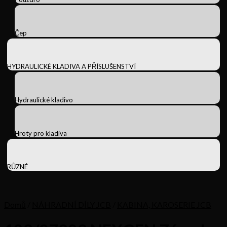
Čep
HYDRAULICKÉ KLADIVA A PŘÍSLUŠENSTVÍ
Hydraulické kladivo
Hroty pro kladiva
RŮZNÉ
Domů
/
NÁHRADNÍ DÍLY JCB
/
KABINA, KAROSERIE JCB