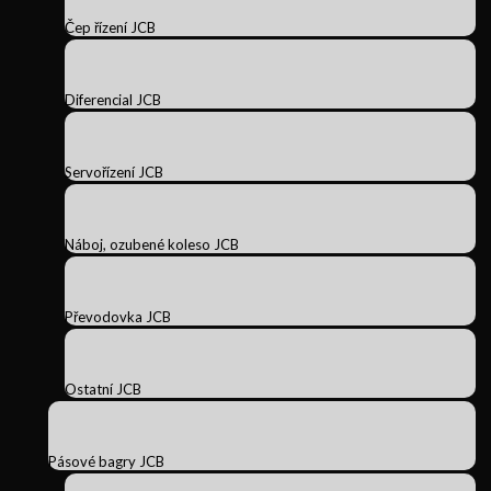
Čep řízení JCB
Diferencial JCB
Servořízení JCB
Náboj, ozubené koleso JCB
Převodovka JCB
Ostatní JCB
Pásové bagry JCB