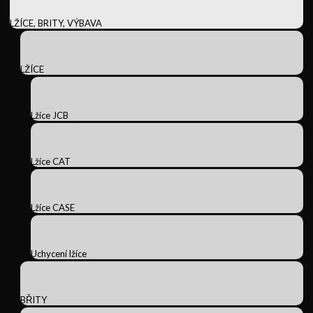
LŽÍCE, BRITY, VÝBAVA
LŽÍCE
Lžíce JCB
Lžíce CAT
Lžíce CASE
Uchycení lžíce
BŘITY