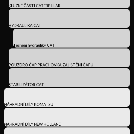
KLUZNÉ ČÁSTI CATERPILLAR
HYDRAULIKA CAT
Těsnění hydrauliky CAT
POUZDRO ČAP PRACHOVKA ZAJIŠTĚNÍ ČAPU
STABILIZÁTOR CAT
NÁHRADNÍ DÍLY KOMATSU
NÁHRADNÍ DÍLY NEW HOLLAND