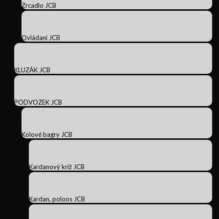
Zrcadlo JCB
Ovládaní JCB
KLUZÁK JCB
PODVOZEK JCB
Kolové bagry JCB
Kardanový kríž JCB
Kardan, poloos JCB