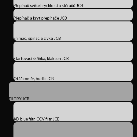
Přepínač světel, rychlosti a stěračů JCB
Přepínač a kryt přepínače JCB
Snímač, spínač a cívka JCB
Startovací skříňka, klakson JCB
Otáčkoměr, budík JCB
FILTRY JCB
AD blue filtr, CCV filtr JCB