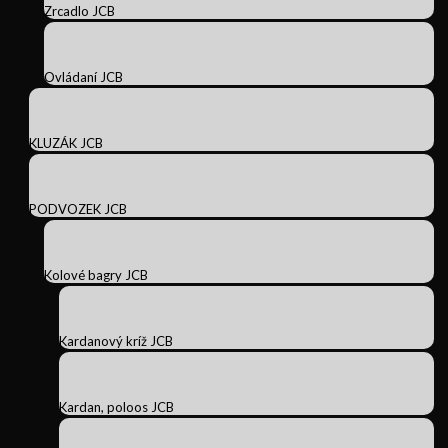
Zrcadlo JCB
Ovládaní JCB
KLUZÁK JCB
PODVOZEK JCB
Kolové bagry JCB
Kardanový kríž JCB
Kardan, poloos JCB