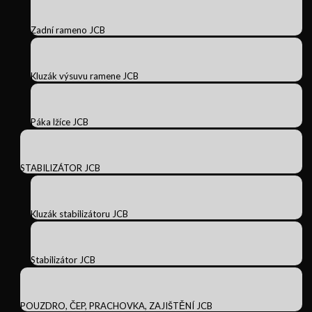
Zadní rameno JCB
Kluzák výsuvu ramene JCB
Páka lžíce JCB
STABILIZÁTOR JCB
Kluzák stabilizátoru JCB
Stabilizátor JCB
POUZDRO, ČEP, PRACHOVKA, ZAJIŠTĚNÍ JCB