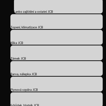
Lanko zajištění a ostatní JCB
Topení, klimatizace JCB
Klika JCB
Zámek JCB
Barva, nálepka JCB
Plynová vzpěra JCB
Schůdek, blatník JCB