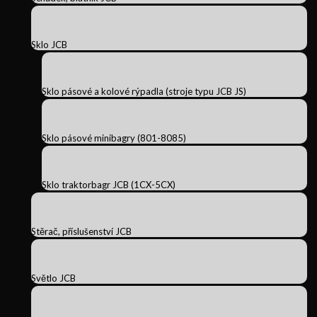
Sklo JCB
Sklo pásové a kolové rýpadla (stroje typu JCB JS)
Sklo pásové minibagry (801-8085)
Sklo traktorbagr JCB (1CX-5CX)
Stěrač, příslušenství JCB
Světlo JCB