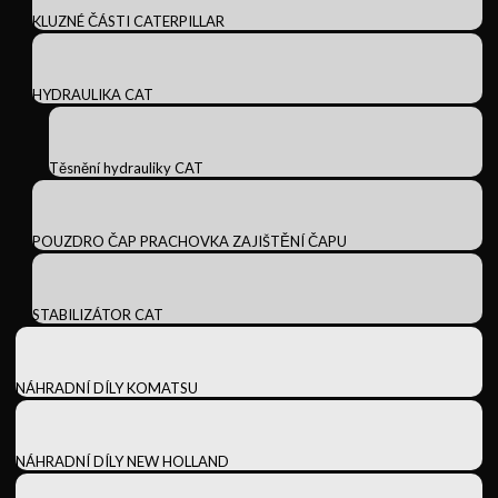
KLUZNÉ ČÁSTI CATERPILLAR
HYDRAULIKA CAT
Těsnění hydrauliky CAT
POUZDRO ČAP PRACHOVKA ZAJIŠTĚNÍ ČAPU
STABILIZÁTOR CAT
NÁHRADNÍ DÍLY KOMATSU
NÁHRADNÍ DÍLY NEW HOLLAND