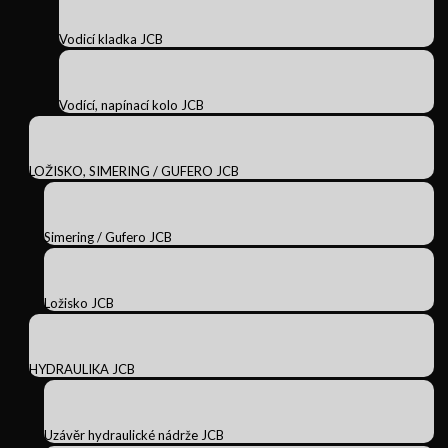
Vodicí kladka JCB
Vodící, napínací kolo JCB
LOŽISKO, SIMERING / GUFERO JCB
Simering / Gufero JCB
Ložisko JCB
HYDRAULIKA JCB
Uzávěr hydraulické nádrže JCB