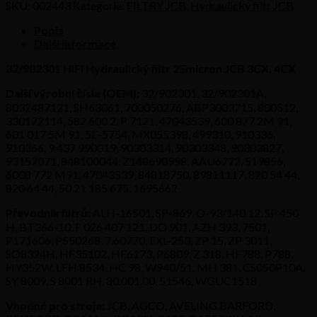
Hydraulický
SKU:
002443
Kategorie:
FILTRY JCB
,
Hydraulický filtr JCB
filter
25micron
Popis
JCB
Další informace
3CX,
4CX
32/902301 HIFI Hydraulický filtr 25micron JCB 3CX, 4CX
množství
Další výrobní čísla (OEM):
32/902301, 32/902301A,
8032487121, SH63061, 700050276, ABP3003715, 800512,
330172114, 582 600 2, P 7121, 47043539, 600 877 2M 91,
601 017 5M 91, 5E-5754, MX055398, 499310, 910336,
910366, 9 437 990019, 90303314, 90303348, 90303827,
93157071, 848100044, Z148690958, AAU6772, 519856,
6008 772 M91, 47043539, 84818750, 89811117, 820 54 44,
820 64 44, 50 21 185 675, 1695662
Převodník filtrů:
ALH-16501, SP-869, O-93/140.12, SP 450
H, BT366-10, F 026 407 121, DO 901, AZH 393, 7501,
P171606, P550268, 7.60770, EXL-253, ZP 15, ZP 3011,
SO8324H, HF35102, HF6173, P6809, Z 318, HF788, P788,
HY352W, LFH 8534, HC 98, W940/51, MH 381, CS050P10A,
SY 8009, S 8001 RH, 80.001.00, 51546, WGUC1518
Vhodné pro stroje:
JCB, AGCO, AVELING BARFORD,