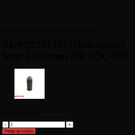
Domů
/
NÁHRADNÍ DÍLY JCB
/
FILTRY JCB
32/902301 HIFI Hydraulický
filter 25micron JCB 3CX, 4CX
320,17
Kč s DPH
32/902301
HIFI
Přidat do košíku