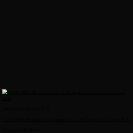
Dopravní čerpadlo JCB
17/927800 Elektrické palivové dopravé čerpadlo s filtrem JCB
2103,95
Kč s DPH