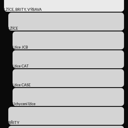
LŽÍCE, BRITY, VÝBAVA
LŽÍCE
Lžíce JCB
Lžíce CAT
Lžíce CASE
Uchycení lžíce
BŘITY