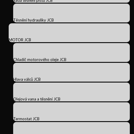
Sada těsnění pístů JCB
Těsnění hydrauliky JCB
MOTOR JCB
Chladič motorového oleje JCB
Hlava válců JCB
Olejová vana a těsnění JCB
Termostat JCB