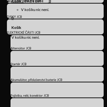
Košík /
0
Kč s DPH
0
BRZDOVÝ SYSTÉM JCB
V košíku nic není.
DISKY JCB
0
Košík
ELEKTRICKÉ ČÁSTI JCB
V košíku nic není.
Alternátor JCB
Startér JCB
Akumulátor, příslušenství baterie JCB
Pojistka, relé, konektor JCB