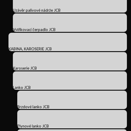
Uzávěr palivové nádrže JCB
Vstřikovací čerpadlo JCB
KABINA, KAROSERIE JCB
Karoserie JCB
Lanko JCB
Brzdové lanko JCB
Plynové lanko JCB