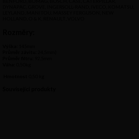
BENFORD, BOMAG, BOSCH, CASE, CATERPILLAR,
DYNAPAC, GROVE, INGERSOLL-RAND, IVECO, KOMATSU,
LEYLAND, MANITOU, MASSEY FERGUSON, NEW
HOLLAND, O & K, RENAULT, VOLVO
Rozměry:
Výška:
145mm
Průměr závitu:
24,5mm)
Průměr filtru:
92,5mm
Váha:
0,50kg
Hmotnost
0,50 kg
Související produkty