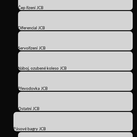
Čep řízení JCB
Diferencial JCB
Servořízení JCB
Náboj, ozubené koleso JCB
Převodovka JCB
Ostatní JCB
Pásové bagry JCB