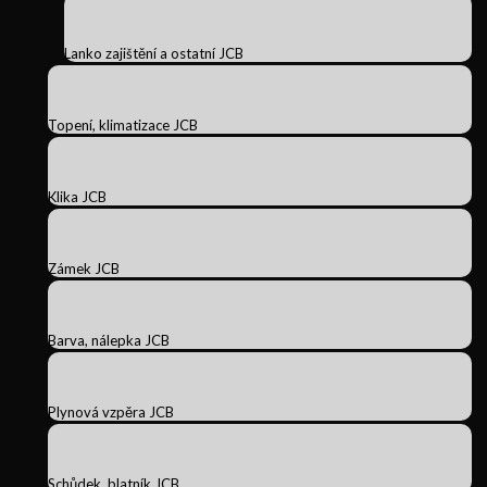
Lanko zajištění a ostatní JCB
Topení, klimatizace JCB
Klika JCB
Zámek JCB
Barva, nálepka JCB
Plynová vzpěra JCB
Schůdek, blatník JCB