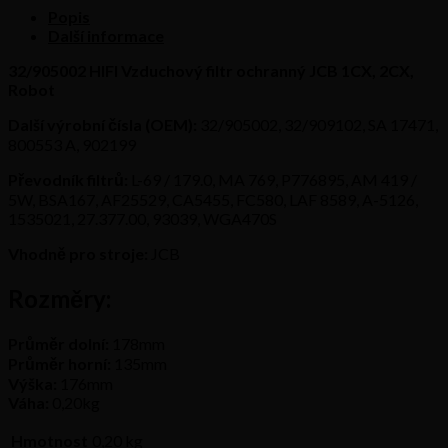
JCB
Popis
1CX,
Další informace
2CX,
Robot
32/905002 HIFI Vzduchový filtr ochranný JCB 1CX, 2CX,
množství
Robot
Další výrobní čísla (OEM):
32/905002, 32/909102, SA 17471,
800553 A, 902199
Převodník filtrů:
L-69 / 179.0, MA 769, P776895, AM 419 /
5W, BSA167, AF25529, CA5455, FC580, LAF 8589, A-5126,
1535021, 27.377.00, 93039, WGA470S
Vhodně pro stroje:
JCB
Rozměry:
Průměr dolní:
178mm
Průměr horní:
135mm
Výška:
176mm
Váha:
0,20kg
Hmotnost
0,20 kg