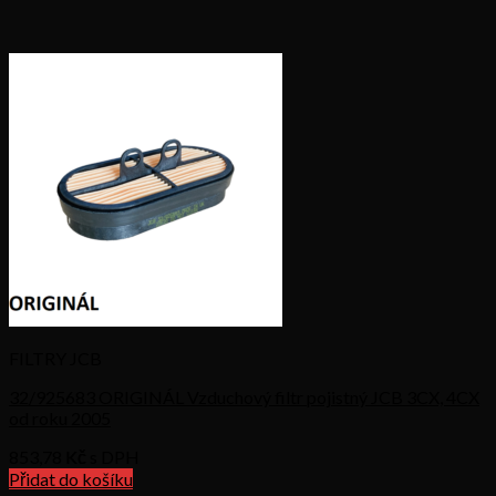
FILTRY JCB
32/925683 ORIGINÁL Vzduchový filtr pojistný JCB 3CX, 4CX
od roku 2005
853,78
Kč s DPH
Přidat do košíku