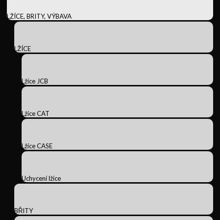
LŽÍCE, BRITY, VÝBAVA
LŽÍCE
Lžíce JCB
Lžíce CAT
Lžíce CASE
Uchycení lžíce
BŘITY