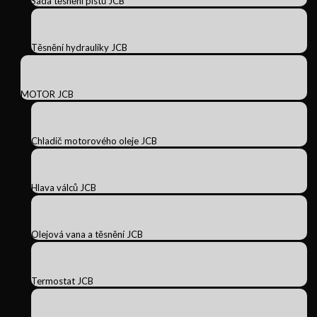
Sada těsnění pístů JCB
Těsnění hydrauliky JCB
MOTOR JCB
Chladič motorového oleje JCB
Hlava válců JCB
Olejová vana a těsnění JCB
Termostat JCB