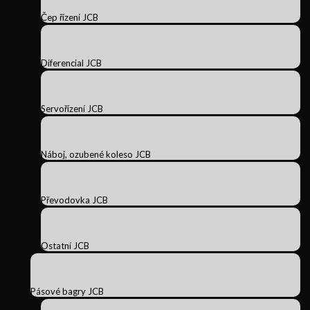
Čep řízení JCB
Diferencial JCB
Servořízení JCB
Náboj, ozubené koleso JCB
Převodovka JCB
Ostatní JCB
Pásové bagry JCB