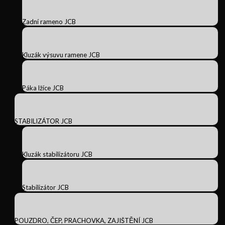
Zadní rameno JCB
Kluzák výsuvu ramene JCB
Páka lžíce JCB
STABILIZÁTOR JCB
Kluzák stabilizátoru JCB
Stabilizátor JCB
POUZDRO, ČEP, PRACHOVKA, ZAJIŠTĚNÍ JCB