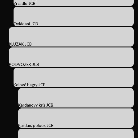
Zrcadlo JCB
Ovládaní JCB
KLUZÁK JCB
PODVOZEK JCB
Kolové bagry JCB
Kardanový kríž JCB
Kardan, poloos JCB