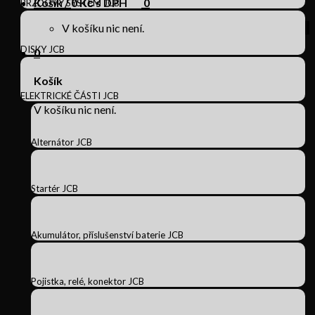
Košík /
0
Kč s DPH
0
BRZDOVÝ SYSTÉM JCB
V košíku nic není.
DISKY JCB
0
Košík
ELEKTRICKÉ ČÁSTI JCB
V košíku nic není.
Alternátor JCB
Startér JCB
Akumulátor, příslušenství baterie JCB
Pojistka, relé, konektor JCB