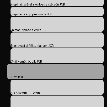
Přepínač světel, rychlosti a stěračů JCB
Přepínač a kryt přepínače JCB
Snímač, spínač a cívka JCB
Startovací skříňka, klakson JCB
Otáčkoměr, budík JCB
FILTRY JCB
AD blue filtr, CCV filtr JCB