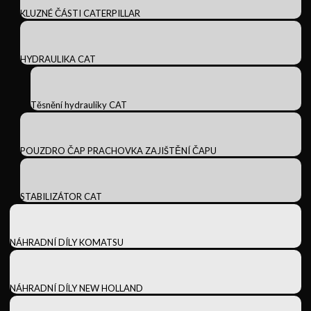
KLUZNÉ ČÁSTI CATERPILLAR
HYDRAULIKA CAT
Těsnění hydrauliky CAT
POUZDRO ČAP PRACHOVKA ZAJIŠTĚNÍ ČAPU
STABILIZÁTOR CAT
NÁHRADNÍ DÍLY KOMATSU
NÁHRADNÍ DÍLY NEW HOLLAND