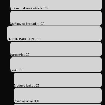
Uzávěr palivové nádrže JCB
Vstřikovací čerpadlo JCB
KABINA, KAROSERIE JCB
Karoserie JCB
Lanko JCB
Brzdové lanko JCB
Plynové lanko JCB