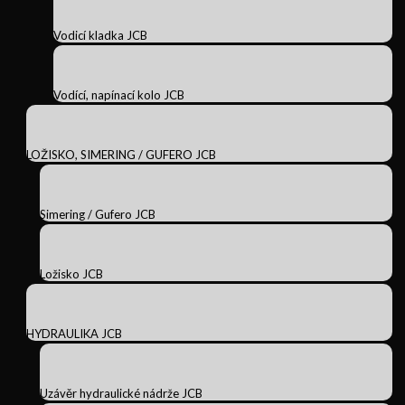
Vodicí kladka JCB
Vodící, napínací kolo JCB
LOŽISKO, SIMERING / GUFERO JCB
Simering / Gufero JCB
Ložisko JCB
HYDRAULIKA JCB
Uzávěr hydraulické nádrže JCB