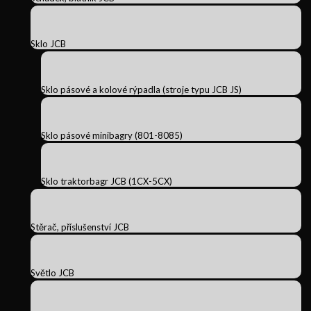
Sklo JCB
Sklo pásové a kolové rýpadla (stroje typu JCB JS)
Sklo pásové minibagry (801-8085)
Sklo traktorbagr JCB (1CX-5CX)
Stěrač, příslušenství JCB
Světlo JCB