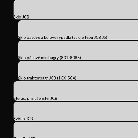
Sklo JCB
Sklo pásové a kolové rýpadla (stroje typu JCB JS)
Sklo pásové minibagry (801-8085)
Sklo traktorbagr JCB (1CX-5CX)
Stěrač, příslušenství JCB
Světlo JCB