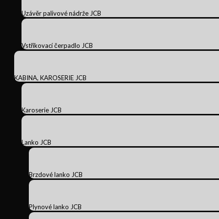
Uzávěr palivové nádrže JCB
Vstřikovací čerpadlo JCB
KABINA, KAROSERIE JCB
Karoserie JCB
Lanko JCB
Brzdové lanko JCB
Plynové lanko JCB