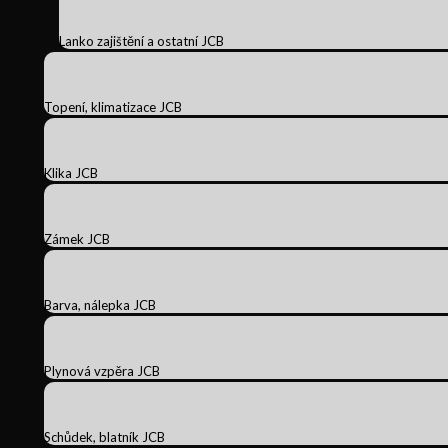
Lanko zajištění a ostatní JCB
Topení, klimatizace JCB
Klika JCB
Zámek JCB
Barva, nálepka JCB
Plynová vzpěra JCB
Schůdek, blatník JCB