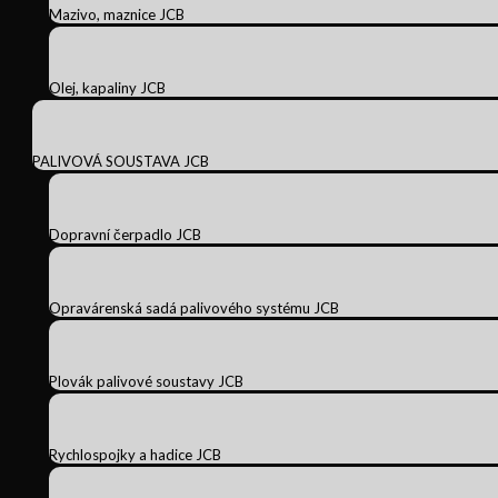
Mazivo, maznice JCB
Olej, kapaliny JCB
PALIVOVÁ SOUSTAVA JCB
Dopravní čerpadlo JCB
Opravárenská sadá palivového systému JCB
Plovák palivové soustavy JCB
Rychlospojky a hadice JCB