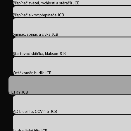
Přepínač světel, rychlosti a stěračů JCB
Přepínač a kryt přepínače JCB
Snímač, spínač a cívka JCB
Startovací skříňka, klakson JCB
Otáčkoměr, budík JCB
FILTRY JCB
AD blue filtr, CCV filtr JCB
Hydraulický filtr JCB