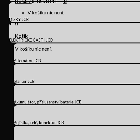
Košík /
0
Kč s DPH
0
V košíku nic není.
DISKY JCB
0
Košík
ELEKTRICKÉ ČÁSTI JCB
V košíku nic není.
Alternátor JCB
Startér JCB
Akumulátor, příslušenství baterie JCB
Pojistka, relé, konektor JCB