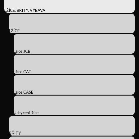
LŽÍCE, BRITY, VÝBAVA
LŽÍCE
Lžíce JCB
Lžíce CAT
Lžíce CASE
Uchycení lžíce
BŘITY