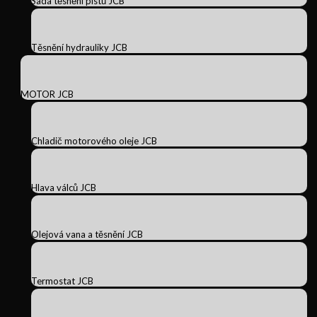
Sada těsnění pístů JCB
Těsnění hydrauliky JCB
MOTOR JCB
Chladič motorového oleje JCB
Hlava válců JCB
Olejová vana a těsnění JCB
Termostat JCB