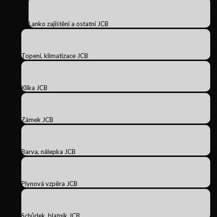
Lanko zajištění a ostatní JCB
Topení, klimatizace JCB
Klika JCB
Zámek JCB
Barva, nálepka JCB
Plynová vzpěra JCB
Schůdek, blatník JCB