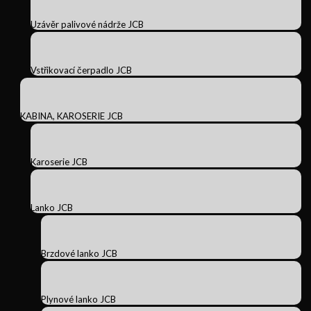
Uzávěr palivové nádrže JCB
Vstřikovací čerpadlo JCB
KABINA, KAROSERIE JCB
Karoserie JCB
Lanko JCB
Brzdové lanko JCB
Plynové lanko JCB