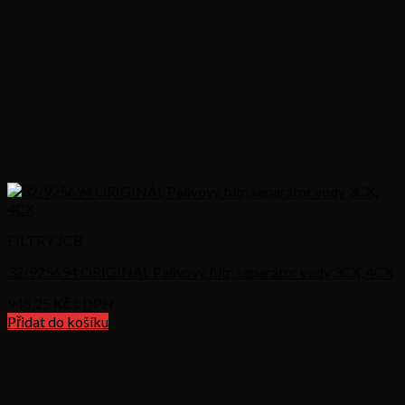
FILTRY JCB
32/925694 ORIGINÁL Palivový filtr, separátor vody 3CX, 4CX
945,25
Kč s DPH
Přidat do košíku