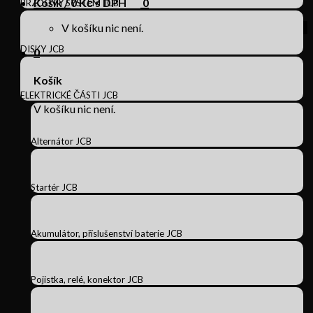
Košík /
0
Kč s DPH
0
BRZDOVÝ SYSTÉM JCB
V košíku nic není.
DISKY JCB
0
Košík
ELEKTRICKÉ ČÁSTI JCB
V košíku nic není.
Alternátor JCB
Startér JCB
Akumulátor, příslušenství baterie JCB
Pojistka, relé, konektor JCB