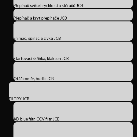
Přepínač světel, rychlosti a stěračů JCB
Přepínač a kryt přepínače JCB
Snímač, spínač a cívka JCB
Startovací skříňka, klakson JCB
Otáčkoměr, budík JCB
FILTRY JCB
AD blue filtr, CCV filtr JCB