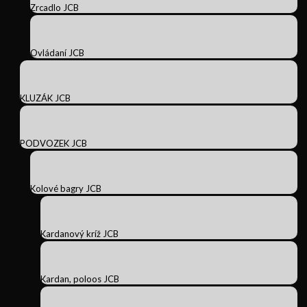
Zrcadlo JCB
Ovládaní JCB
KLUZÁK JCB
PODVOZEK JCB
Kolové bagry JCB
Kardanový kríž JCB
Kardan, poloos JCB