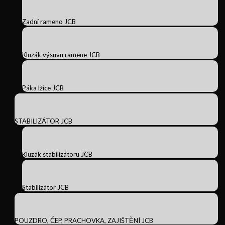
Zadní rameno JCB
Kluzák výsuvu ramene JCB
Páka lžíce JCB
STABILIZÁTOR JCB
Kluzák stabilizátoru JCB
Stabilizátor JCB
POUZDRO, ČEP, PRACHOVKA, ZAJIŠTĚNÍ JCB