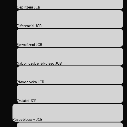
Čep řízení JCB
Diferencial JCB
Servořízení JCB
Náboj, ozubené koleso JCB
Převodovka JCB
Ostatní JCB
Pásové bagry JCB