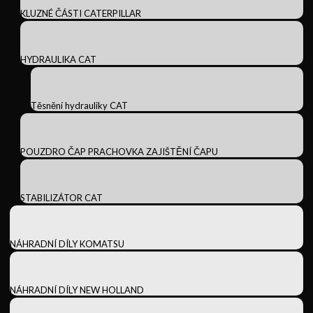
KLUZNÉ ČÁSTI CATERPILLAR
HYDRAULIKA CAT
Těsnění hydrauliky CAT
POUZDRO ČAP PRACHOVKA ZAJIŠTĚNÍ ČAPU
STABILIZÁTOR CAT
NÁHRADNÍ DÍLY KOMATSU
NÁHRADNÍ DÍLY NEW HOLLAND