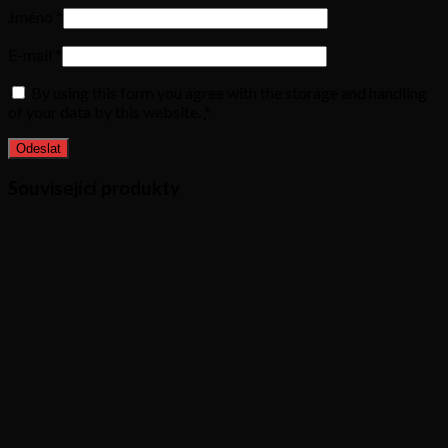
Jméno
*
E-mail
*
By using this form you agree with the storage and handling
of your data by this website.
*
Související produkty