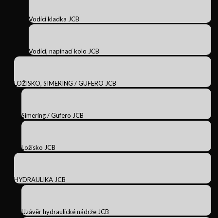
Vodicí kladka JCB
Vodící, napínací kolo JCB
LOŽISKO, SIMERING / GUFERO JCB
Simering / Gufero JCB
Ložisko JCB
HYDRAULIKA JCB
Uzávěr hydraulické nádrže JCB