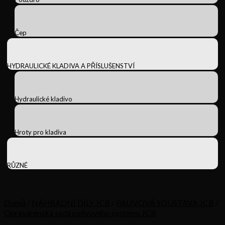
Čep
HYDRAULICKÉ KLADIVA A PŘÍSLUŠENSTVÍ
Hydraulické kladivo
Hroty pro kladiva
RŮZNÉ
Domů
/
NÁHRADNÍ DÍLY JCB
/
PALIVOVÁ SOUSTAVA JCB
/
Opravárenská sadá palivového systému JCB