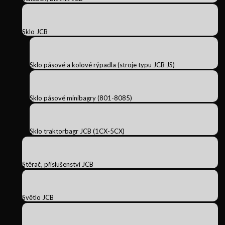
Sklo JCB
Sklo pásové a kolové rýpadla (stroje typu JCB JS)
Sklo pásové minibagry (801-8085)
Sklo traktorbagr JCB (1CX-5CX)
Stěrač, příslušenství JCB
Světlo JCB