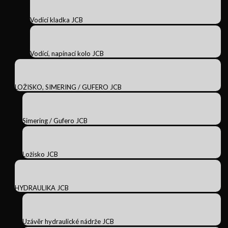
Vodicí kladka JCB
Vodící, napínací kolo JCB
LOŽISKO, SIMERING / GUFERO JCB
Simering / Gufero JCB
Ložisko JCB
HYDRAULIKA JCB
Uzávěr hydraulické nádrže JCB