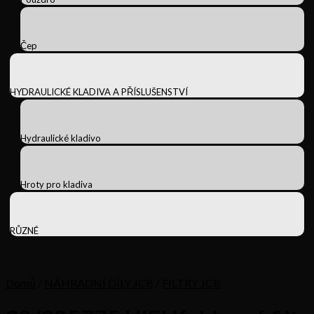
Čep
HYDRAULICKÉ KLADIVA A PŘÍSLUŠENSTVÍ
Hydraulické kladivo
Hroty pro kladiva
RŮZNÉ
Domů
/
NÁHRADNÍ DÍLY JCB
/
FILTRY JCB