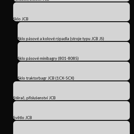
Sklo JCB
Sklo pásové a kolové rýpadla (stroje typu JCB JS)
Sklo pásové minibagry (801-8085)
Sklo traktorbagr JCB (1CX-5CX)
Stěrač, příslušenství JCB
Světlo JCB