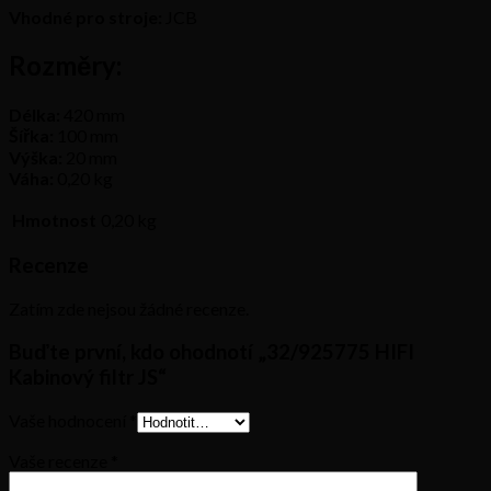
Vhodné pro stroje:
JCB
Rozměry:
Délka:
420 mm
Šířka:
100 mm
Výška:
20 mm
Váha:
0,20 kg
Hmotnost
0,20 kg
Recenze
Zatím zde nejsou žádné recenze.
Buďte první, kdo ohodnotí „32/925775 HIFI
Kabinový filtr JS“
Vaše hodnocení
*
Vaše recenze
*