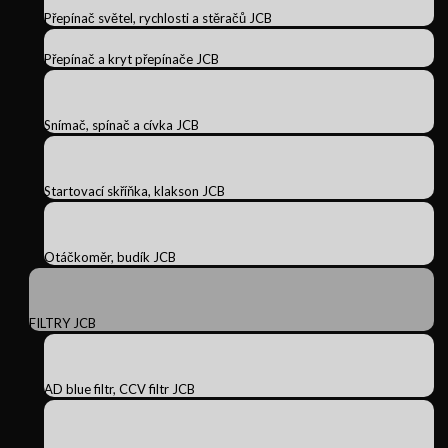
Přepínač světel, rychlosti a stěračů JCB
Přepínač a kryt přepínače JCB
Snímač, spínač a cívka JCB
Startovací skříňka, klakson JCB
Otáčkoměr, budík JCB
FILTRY JCB
AD blue filtr, CCV filtr JCB