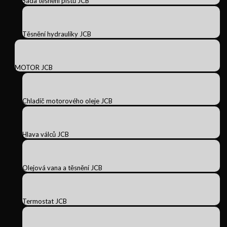
Sada těsnění pístů JCB
Těsnění hydrauliky JCB
MOTOR JCB
Chladič motorového oleje JCB
Hlava válců JCB
Olejová vana a těsnění JCB
Termostat JCB