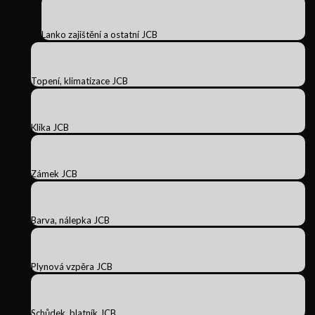
Lanko zajištění a ostatní JCB
Topení, klimatizace JCB
Klika JCB
Zámek JCB
Barva, nálepka JCB
Plynová vzpěra JCB
Schůdek, blatník JCB