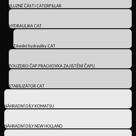
KLUZNÉ ČÁSTI CATERPILLAR
HYDRAULIKA CAT
Těsnění hydrauliky CAT
POUZDRO ČAP PRACHOVKA ZAJIŠTĚNÍ ČAPU
STABILIZÁTOR CAT
NÁHRADNÍ DÍLY KOMATSU
NÁHRADNÍ DÍLY NEW HOLLAND