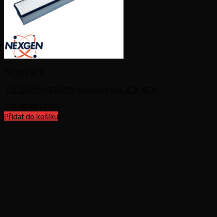
FILTRY JCB
331/25629 NEXGEN Kabinový filtr 3CX, 4CX
304,92
Kč s DPH
Přidat do košíku