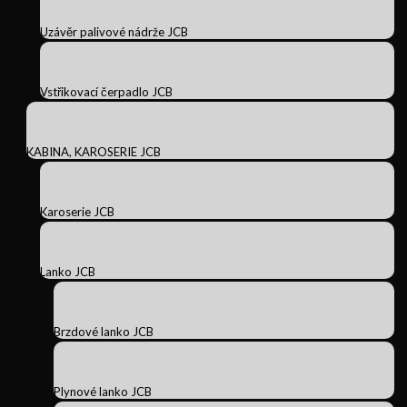
Uzávěr palivové nádrže JCB
Vstřikovací čerpadlo JCB
KABINA, KAROSERIE JCB
Karoserie JCB
Lanko JCB
Brzdové lanko JCB
Plynové lanko JCB