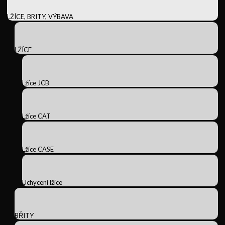
LŽÍCE, BRITY, VÝBAVA
LŽÍCE
Lžíce JCB
Lžíce CAT
Lžíce CASE
Uchycení lžíce
BŘITY