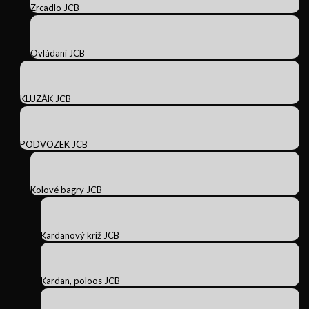
Zrcadlo JCB
Ovládaní JCB
KLUZÁK JCB
PODVOZEK JCB
Kolové bagry JCB
Kardanový kríž JCB
Kardan, poloos JCB