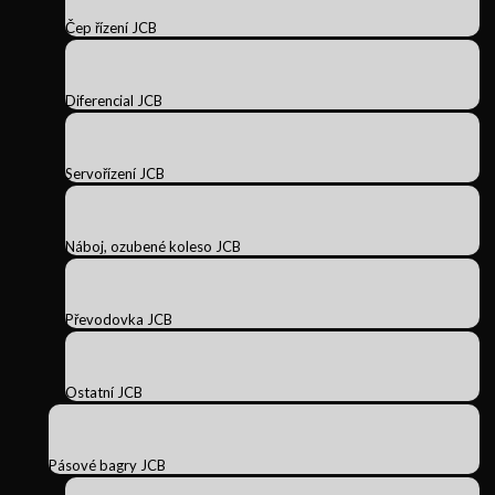
Čep řízení JCB
Diferencial JCB
Servořízení JCB
Náboj, ozubené koleso JCB
Převodovka JCB
Ostatní JCB
Pásové bagry JCB