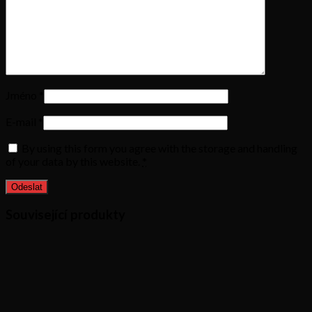
Jméno
*
E-mail
*
By using this form you agree with the storage and handling
of your data by this website.
*
Související produkty