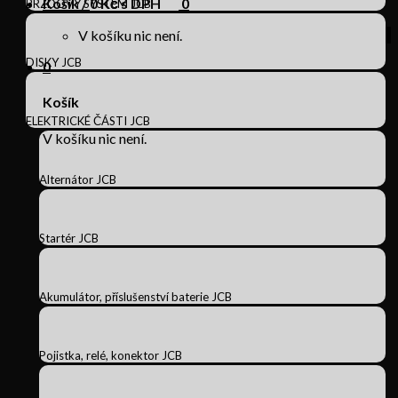
Košík /
0
Kč s DPH
0
BRZDOVÝ SYSTÉM JCB
V košíku nic není.
DISKY JCB
0
Košík
ELEKTRICKÉ ČÁSTI JCB
V košíku nic není.
Alternátor JCB
Startér JCB
Akumulátor, příslušenství baterie JCB
Pojistka, relé, konektor JCB