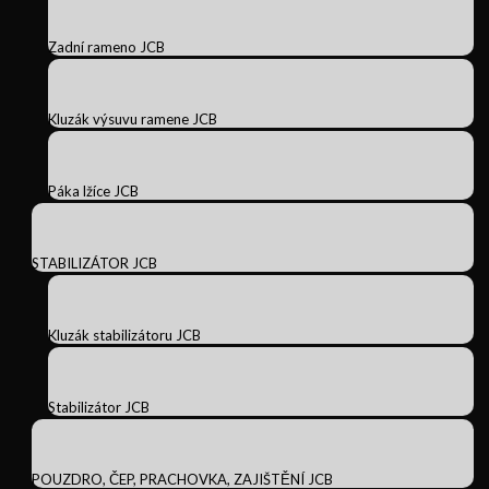
Zadní rameno JCB
Kluzák výsuvu ramene JCB
Páka lžíce JCB
STABILIZÁTOR JCB
Kluzák stabilizátoru JCB
Stabilizátor JCB
POUZDRO, ČEP, PRACHOVKA, ZAJIŠTĚNÍ JCB