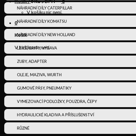
Košík /
0
Kč s DPH
0
NÁHRADNÍ DÍLY CATERPILLAR
V košíku nic není.
NÁHRADNÍ DÍLY KOMATSU
0
Košík
NÁHRADNÍ DÍLY NEW HOLLAND
V košíku nic není.
LŽÍCE, BRITY, VÝBAVA
ZUBY, ADAPTER
OLEJE, MAZIVA, WURTH
GUMOVÉ PÁSY, PNEUMATIKY
VYMEZOVACÍ PODLOŽKY, POUZDRA, ČEPY
HYDRAULICKÉ KLADIVA A PŘÍSLUŠENSTVÍ
RŮZNÉ