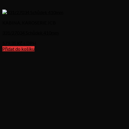
KABINA, KAROSERIE JCB
331/27034 Schůdek 410mm
579,35
Kč s DPH
Přidat do košíku