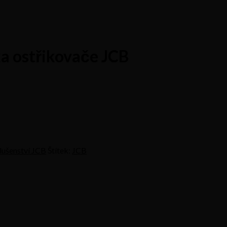
 ostřikovače JCB
slušenství JCB
Štítek:
JCB