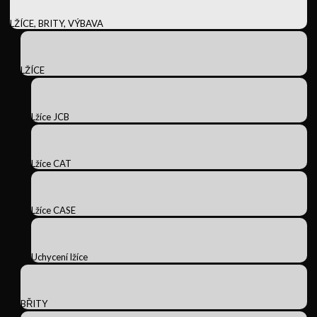
LŽÍCE, BRITY, VÝBAVA
LŽÍCE
Lžíce JCB
Lžíce CAT
Lžíce CASE
Uchycení lžíce
BŘITY