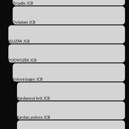
Zrcadlo JCB
Ovládaní JCB
KLUZÁK JCB
PODVOZEK JCB
Kolové bagry JCB
Kardanový kríž JCB
Kardan, poloos JCB