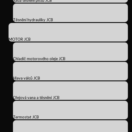
Sada těsnění pístů JCB
Těsnění hydrauliky JCB
MOTOR JCB
Chladič motorového oleje JCB
Hlava válců JCB
Olejová vana a těsnění JCB
Termostat JCB