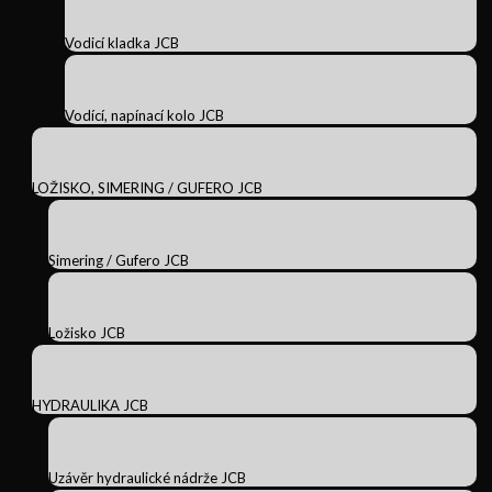
Vodicí kladka JCB
Vodící, napínací kolo JCB
LOŽISKO, SIMERING / GUFERO JCB
Simering / Gufero JCB
Ložisko JCB
HYDRAULIKA JCB
Uzávěr hydraulické nádrže JCB