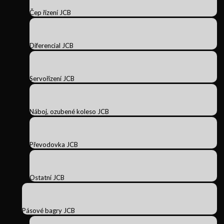
Čep řízení JCB
Diferencial JCB
Servořízení JCB
Náboj, ozubené koleso JCB
Převodovka JCB
Ostatní JCB
Pásové bagry JCB