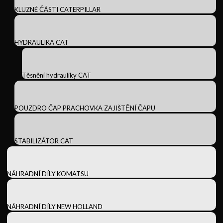
KLUZNÉ ČÁSTI CATERPILLAR
HYDRAULIKA CAT
Těsnění hydrauliky CAT
POUZDRO ČAP PRACHOVKA ZAJIŠTĚNÍ ČAPU
STABILIZÁTOR CAT
NÁHRADNÍ DÍLY KOMATSU
NÁHRADNÍ DÍLY NEW HOLLAND