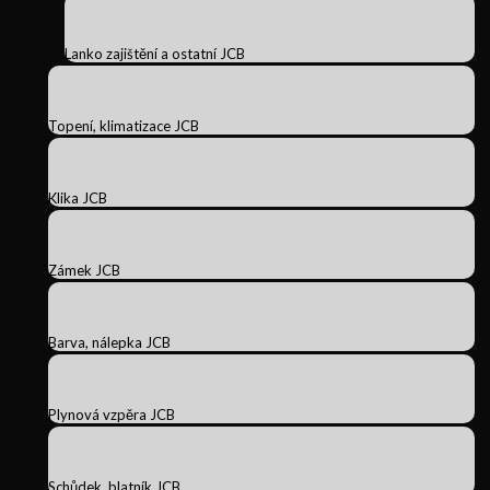
Lanko zajištění a ostatní JCB
Topení, klimatizace JCB
Klika JCB
Zámek JCB
Barva, nálepka JCB
Plynová vzpěra JCB
Schůdek, blatník JCB