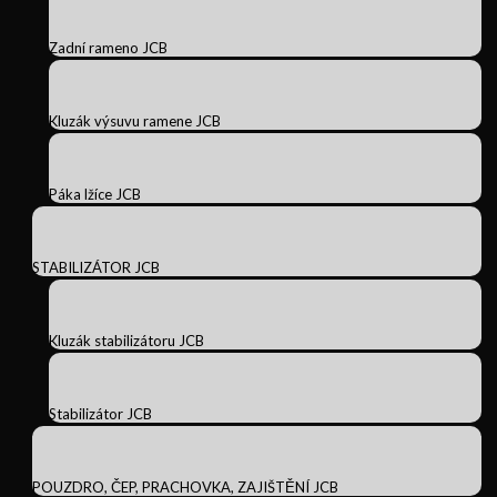
Zadní rameno JCB
Kluzák výsuvu ramene JCB
Páka lžíce JCB
STABILIZÁTOR JCB
Kluzák stabilizátoru JCB
Stabilizátor JCB
POUZDRO, ČEP, PRACHOVKA, ZAJIŠTĚNÍ JCB