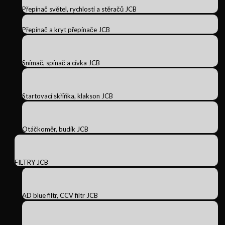
Přepínač světel, rychlosti a stěračů JCB
Přepínač a kryt přepínače JCB
Snímač, spínač a cívka JCB
Startovací skříňka, klakson JCB
Otáčkoměr, budík JCB
FILTRY JCB
AD blue filtr, CCV filtr JCB