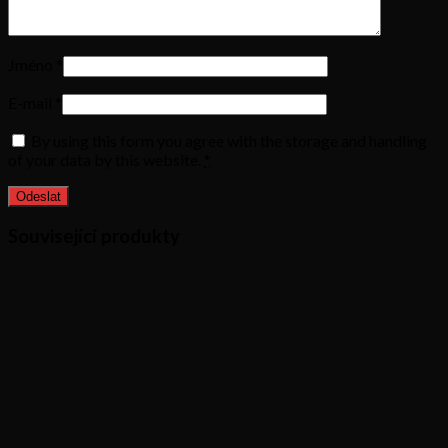
Jméno
*
E-mail
*
By using this form you agree with the storage and handling
of your data by this website.
*
Související produkty