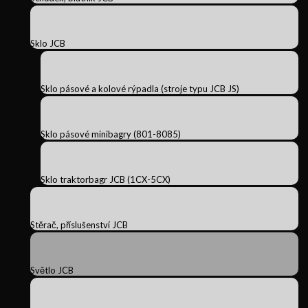
Sklo JCB
Sklo pásové a kolové rýpadla (stroje typu JCB JS)
Sklo pásové minibagry (801-8085)
Sklo traktorbagr JCB (1CX-5CX)
Stěrač, příslušenství JCB
Světlo JCB