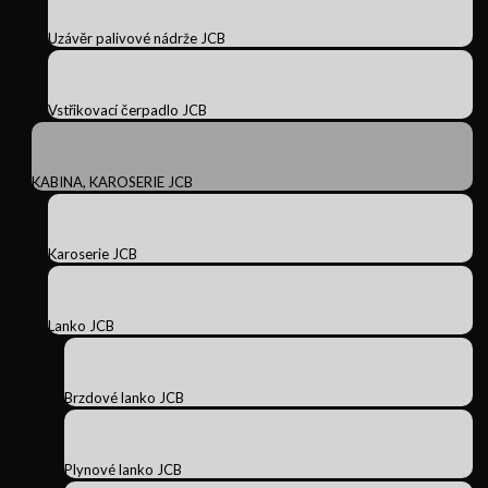
Uzávěr palivové nádrže JCB
Vstřikovací čerpadlo JCB
KABINA, KAROSERIE JCB
Karoserie JCB
Lanko JCB
Brzdové lanko JCB
Plynové lanko JCB