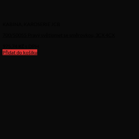
KABINA, KAROSERIE JCB
700/50055 Pravý světlomet se směrovkou, 3CX 4CX
975,74
Kč s DPH
Přidat do košíku