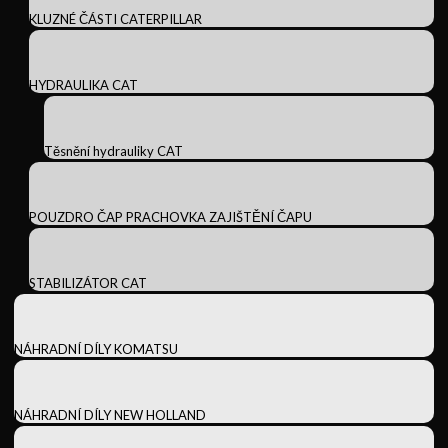
KLUZNÉ ČÁSTI CATERPILLAR
HYDRAULIKA CAT
Těsnění hydrauliky CAT
POUZDRO ČAP PRACHOVKA ZAJIŠTĚNÍ ČAPU
STABILIZÁTOR CAT
NÁHRADNÍ DÍLY KOMATSU
NÁHRADNÍ DÍLY NEW HOLLAND