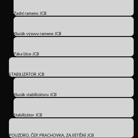
Zadní rameno JCB
Kluzák výsuvu ramene JCB
Páka lžíce JCB
STABILIZÁTOR JCB
Kluzák stabilizátoru JCB
Stabilizátor JCB
POUZDRO, ČEP, PRACHOVKA, ZAJIŠTĚNÍ JCB