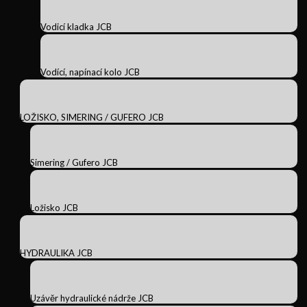
Vodicí kladka JCB
Vodící, napínací kolo JCB
LOŽISKO, SIMERING / GUFERO JCB
Simering / Gufero JCB
Ložisko JCB
HYDRAULIKA JCB
Uzávěr hydraulické nádrže JCB