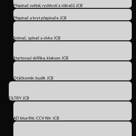
Přepínač světel, rychlosti a stěračů JCB
Přepínač a kryt přepínače JCB
Snímač, spínač a cívka JCB
Startovací skříňka, klakson JCB
Otáčkoměr, budík JCB
FILTRY JCB
AD blue filtr, CCV filtr JCB