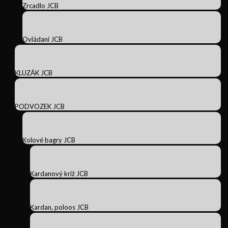
Zrcadlo JCB
Ovládaní JCB
KLUZÁK JCB
PODVOZEK JCB
Kolové bagry JCB
Kardanový kríž JCB
Kardan, poloos JCB