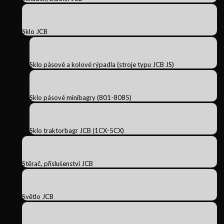
Sklo JCB
Sklo pásové a kolové rýpadla (stroje typu JCB JS)
Sklo pásové minibagry (801-8085)
Sklo traktorbagr JCB (1CX-5CX)
Stěrač, příslušenství JCB
Světlo JCB