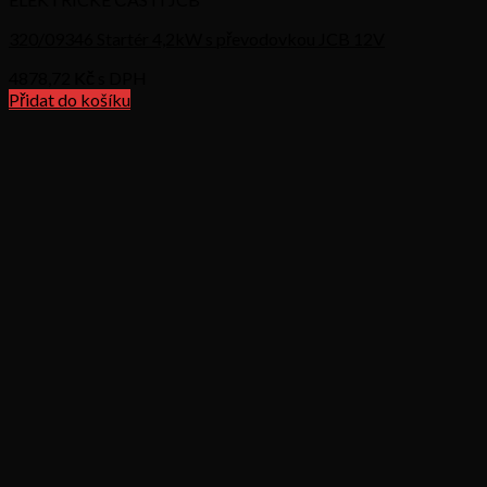
320/09346 Startér 4,2kW s převodovkou JCB 12V
4878,72
Kč s DPH
Přidat do košíku