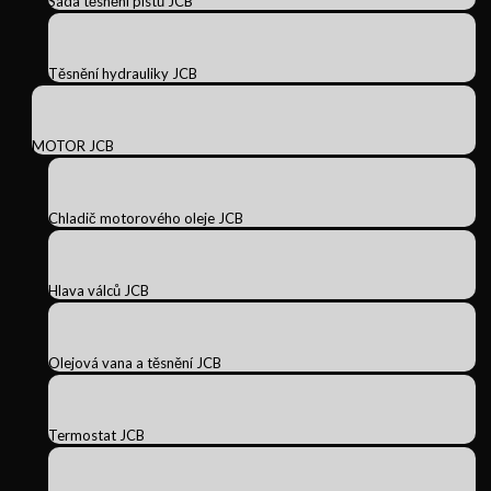
Sada těsnění pístů JCB
Těsnění hydrauliky JCB
MOTOR JCB
Chladič motorového oleje JCB
Hlava válců JCB
Olejová vana a těsnění JCB
Termostat JCB