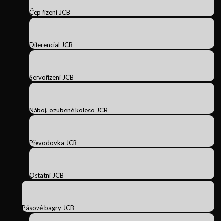
Čep řízení JCB
Diferencial JCB
Servořízení JCB
Náboj, ozubené koleso JCB
Převodovka JCB
Ostatní JCB
Pásové bagry JCB