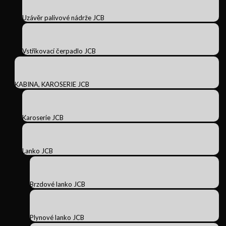
Uzávěr palivové nádrže JCB
Vstřikovací čerpadlo JCB
KABINA, KAROSERIE JCB
Karoserie JCB
Lanko JCB
Brzdové lanko JCB
Plynové lanko JCB