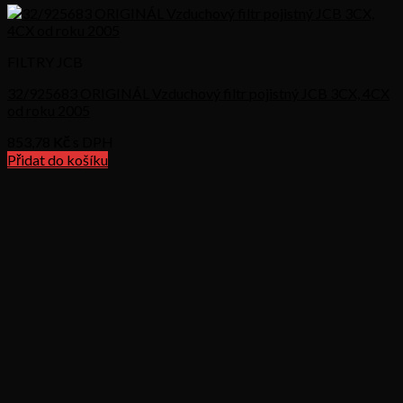
FILTRY JCB
32/925683 ORIGINÁL Vzduchový filtr pojistný JCB 3CX, 4CX
od roku 2005
853,78
Kč s DPH
Přidat do košíku