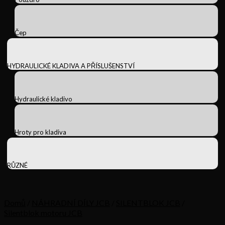
Čep
HYDRAULICKÉ KLADIVA A PŘÍSLUŠENSTVÍ
Hydraulické kladivo
Hroty pro kladiva
RŮZNÉ
Domů
/
NÁHRADNÍ DÍLY JCB
/
SILENTBLOK JCB
/
Silentblok motoru JCB