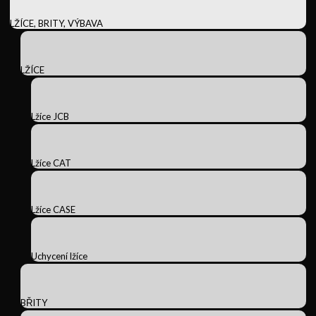
LŽÍCE, BRITY, VÝBAVA
LŽÍCE
Lžíce JCB
Lžíce CAT
Lžíce CASE
Uchycení lžíce
BŘITY