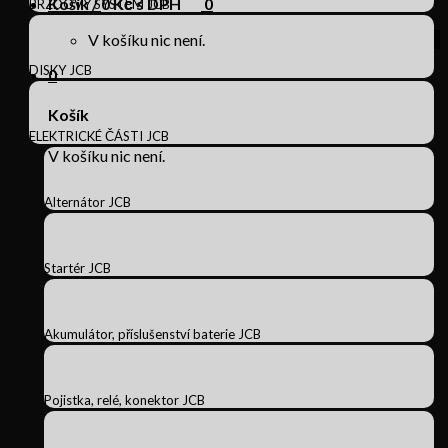
Košík /
0
Kč s DPH
0
BRZDOVÝ SYSTÉM JCB
V košíku nic není.
DISKY JCB
0
Košík
ELEKTRICKÉ ČÁSTI JCB
V košíku nic není.
Alternátor JCB
Startér JCB
Akumulátor, příslušenství baterie JCB
Pojistka, relé, konektor JCB