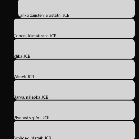
Lanko zajištění a ostatní JCB
Topení, klimatizace JCB
Klika JCB
Zámek JCB
Barva, nálepka JCB
Plynová vzpěra JCB
Schůdek, blatník JCB