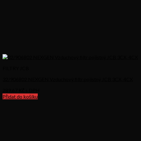
FILTRY JCB
32/906802 NEXGEN Vzduchový filtr pojistný JCB 3CX, 4CX
289,67
Kč s DPH
Přidat do košíku