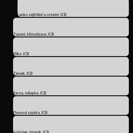
Lanko zajištění a ostatní JCB
Topení, klimatizace JCB
Klika JCB
Zámek JCB
Barva, nálepka JCB
Plynová vzpěra JCB
Schůdek, blatník JCB