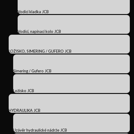
Vodicí kladka JCB
Vodící, napínací kolo JCB
LOŽISKO, SIMERING / GUFERO JCB
Simering / Gufero JCB
Ložisko JCB
HYDRAULIKA JCB
Uzávěr hydraulické nádrže JCB