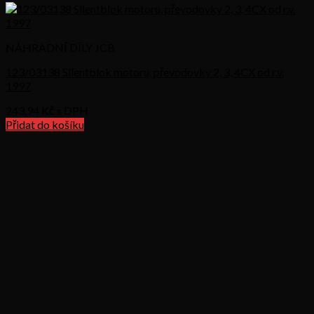
NÁHRADNÍ DÍLY JCB
123/03138 Silentblok motoru, převodovky 2, 3, 4CX od r.v.
1997
243,94
Kč s DPH
Přidat do košíku