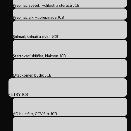
Přepínač světel, rychlosti a stěračů JCB
Přepínač a kryt přepínače JCB
Snímač, spínač a cívka JCB
Startovací skříňka, klakson JCB
Otáčkoměr, budík JCB
FILTRY JCB
AD blue filtr, CCV filtr JCB