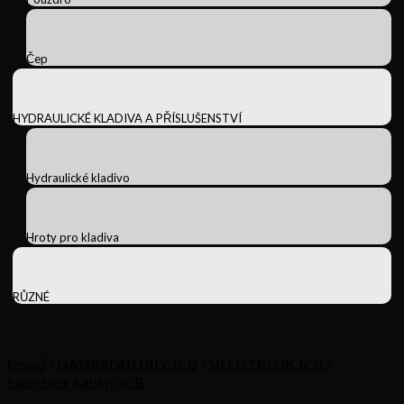
Čep
HYDRAULICKÉ KLADIVA A PŘÍSLUŠENSTVÍ
Hydraulické kladivo
Hroty pro kladiva
RŮZNÉ
Domů
/
NÁHRADNÍ DÍLY JCB
/
SILENTBLOK JCB
/
Silentblok kabíny JCB