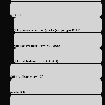
Sklo JCB
Sklo pásové a kolové rýpadla (stroje typu JCB JS)
Sklo pásové minibagry (801-8085)
Sklo traktorbagr JCB (1CX-5CX)
Stěrač, příslušenství JCB
Světlo JCB