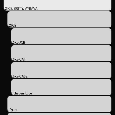
LŽÍCE, BRITY, VÝBAVA
LŽÍCE
Lžíce JCB
Lžíce CAT
Lžíce CASE
Uchycení lžíce
BŘITY