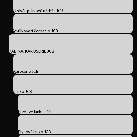
Uzávěr palivové nádrže JCB
Vstřikovací čerpadlo JCB
KABINA, KAROSERIE JCB
Karoserie JCB
Lanko JCB
Brzdové lanko JCB
Plynové lanko JCB