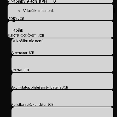
Košík /
0
Kč s DPH
0
BRZDOVÝ SYSTÉM JCB
V košíku nic není.
DISKY JCB
0
Košík
ELEKTRICKÉ ČÁSTI JCB
V košíku nic není.
Alternátor JCB
Startér JCB
Akumulátor, příslušenství baterie JCB
Pojistka, relé, konektor JCB