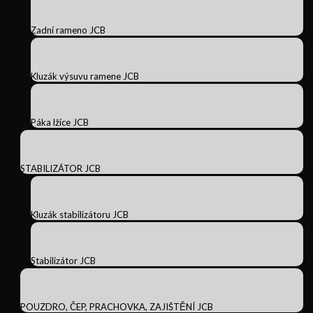
Zadní rameno JCB
Kluzák výsuvu ramene JCB
Páka lžíce JCB
STABILIZÁTOR JCB
Kluzák stabilizátoru JCB
Stabilizátor JCB
POUZDRO, ČEP, PRACHOVKA, ZAJIŠTĚNÍ JCB