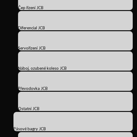
Čep řízení JCB
Diferencial JCB
Servořízení JCB
Náboj, ozubené koleso JCB
Převodovka JCB
Ostatní JCB
Pásové bagry JCB