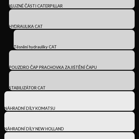
KLUZNÉ ČÁSTI CATERPILLAR
HYDRAULIKA CAT
Těsnění hydrauliky CAT
POUZDRO ČAP PRACHOVKA ZAJIŠTĚNÍ ČAPU
STABILIZÁTOR CAT
NÁHRADNÍ DÍLY KOMATSU
NÁHRADNÍ DÍLY NEW HOLLAND