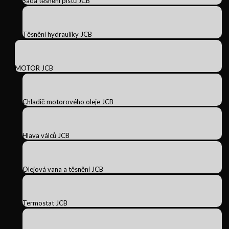
Sada těsnění pístů JCB
Těsnění hydrauliky JCB
MOTOR JCB
Chladič motorového oleje JCB
Hlava válců JCB
Olejová vana a těsnění JCB
Termostat JCB