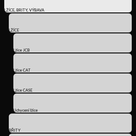
LŽÍCE, BRITY, VÝBAVA
LŽÍCE
Lžíce JCB
Lžíce CAT
Lžíce CASE
Uchycení lžíce
BŘITY