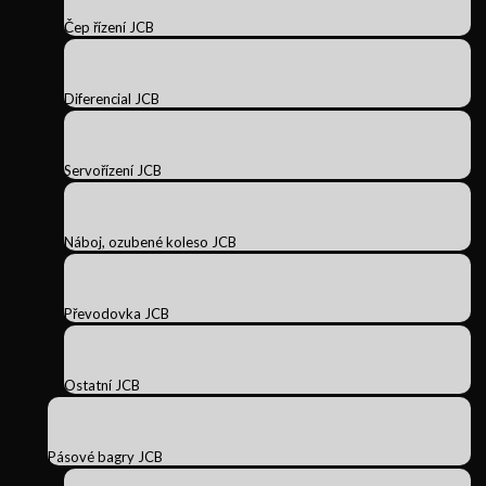
Čep řízení JCB
Diferencial JCB
Servořízení JCB
Náboj, ozubené koleso JCB
Převodovka JCB
Ostatní JCB
Pásové bagry JCB