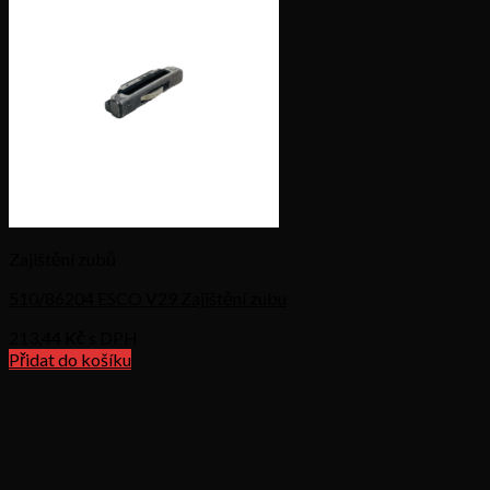
Zajištění zubů
510/86204 ESCO V29 Zajištění zubu
213,44
Kč s DPH
Přidat do košíku