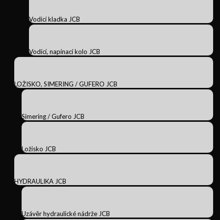
Vodicí kladka JCB
Vodící, napínací kolo JCB
LOŽISKO, SIMERING / GUFERO JCB
Simering / Gufero JCB
Ložisko JCB
HYDRAULIKA JCB
Uzávěr hydraulické nádrže JCB