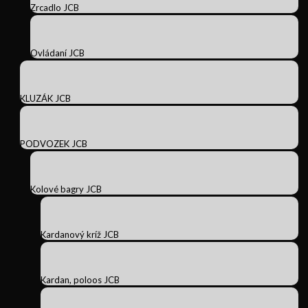
Zrcadlo JCB
Ovládaní JCB
KLUZÁK JCB
PODVOZEK JCB
Kolové bagry JCB
Kardanový kríž JCB
Kardan, poloos JCB