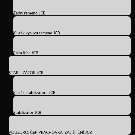
Zadní rameno JCB
Kluzák výsuvu ramene JCB
Páka lžíce JCB
STABILIZÁTOR JCB
Kluzák stabilizátoru JCB
Stabilizátor JCB
POUZDRO, ČEP, PRACHOVKA, ZAJIŠTĚNÍ JCB