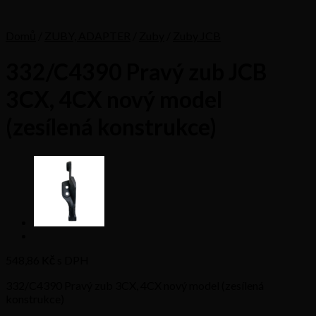
Domů
/
ZUBY, ADAPTER
/
Zuby
/
Zuby JCB
332/C4390 Pravý zub JCB
3CX, 4CX nový model
(zesílená konstrukce)
548,86
Kč s DPH
332/C4390 Pravý zub 3CX, 4CX nový model (zesílená
konstrukce)