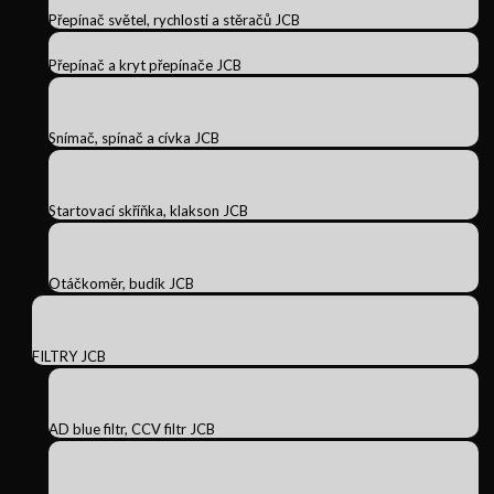
Přepínač světel, rychlosti a stěračů JCB
Přepínač a kryt přepínače JCB
Snímač, spínač a cívka JCB
Startovací skříňka, klakson JCB
Otáčkoměr, budík JCB
FILTRY JCB
AD blue filtr, CCV filtr JCB