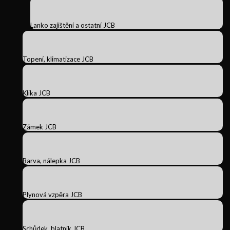
Lanko zajištění a ostatní JCB
Topení, klimatizace JCB
Klika JCB
Zámek JCB
Barva, nálepka JCB
Plynová vzpěra JCB
Schůdek, blatník JCB