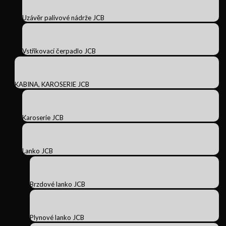
Uzávěr palivové nádrže JCB
Vstřikovací čerpadlo JCB
KABINA, KAROSERIE JCB
Karoserie JCB
Lanko JCB
Brzdové lanko JCB
Plynové lanko JCB