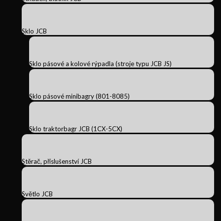
Sklo JCB
Sklo pásové a kolové rýpadla (stroje typu JCB JS)
Sklo pásové minibagry (801-8085)
Sklo traktorbagr JCB (1CX-5CX)
Stěrač, příslušenství JCB
Světlo JCB