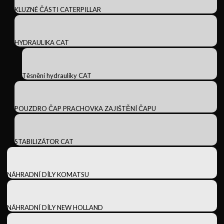
KLUZNÉ ČÁSTI CATERPILLAR
HYDRAULIKA CAT
Těsnění hydrauliky CAT
POUZDRO ČAP PRACHOVKA ZAJIŠTĚNÍ ČAPU
STABILIZÁTOR CAT
NÁHRADNÍ DÍLY KOMATSU
NÁHRADNÍ DÍLY NEW HOLLAND