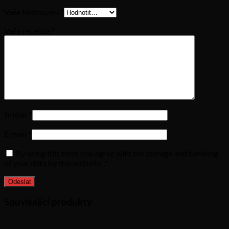
Vaše hodnocení
*
Vaše recenze
*
Jméno
*
E-mail
*
By using this form you agree with the storage and handling
of your data by this website.
*
Související produkty