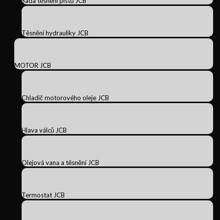
Sada těsnění pístů JCB
Těsnění hydrauliky JCB
MOTOR JCB
Chladič motorového oleje JCB
Hlava válců JCB
Olejová vana a těsnění JCB
Termostat JCB