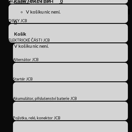
Košík /
0
Kč s DPH
0
BRZDOVÝ SYSTÉM JCB
V košíku nic není.
DISKY JCB
0
Košík
ELEKTRICKÉ ČÁSTI JCB
V košíku nic není.
Alternátor JCB
Startér JCB
Akumulátor, příslušenství baterie JCB
Pojistka, relé, konektor JCB