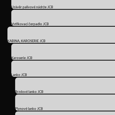
Uzávěr palivové nádrže JCB
Vstřikovací čerpadlo JCB
KABINA, KAROSERIE JCB
Karoserie JCB
Lanko JCB
Brzdové lanko JCB
Plynové lanko JCB