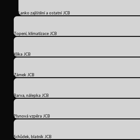
Lanko zajištění a ostatní JCB
Topení, klimatizace JCB
Klika JCB
Zámek JCB
Barva, nálepka JCB
Plynová vzpěra JCB
Schůdek, blatník JCB