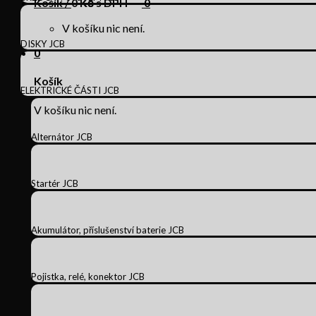
Košík /
0
Kč s DPH
0
V košíku nic není.
DISKY JCB
0
Košík
ELEKTRICKÉ ČÁSTI JCB
V košíku nic není.
Alternátor JCB
Startér JCB
Akumulátor, příslušenství baterie JCB
Pojistka, relé, konektor JCB