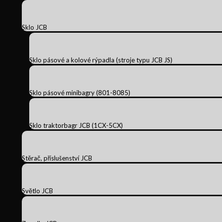
Sklo JCB
Sklo pásové a kolové rýpadla (stroje typu JCB JS)
Sklo pásové minibagry (801-8085)
Sklo traktorbagr JCB (1CX-5CX)
Stěrač, příslušenství JCB
Světlo JCB