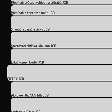
Přepínač světel, rychlosti a stěračů JCB
Přepínač a kryt přepínače JCB
Snímač, spínač a cívka JCB
Startovací skříňka, klakson JCB
Otáčkoměr, budík JCB
FILTRY JCB
AD blue filtr, CCV filtr JCB
Hydraulický filtr JCB