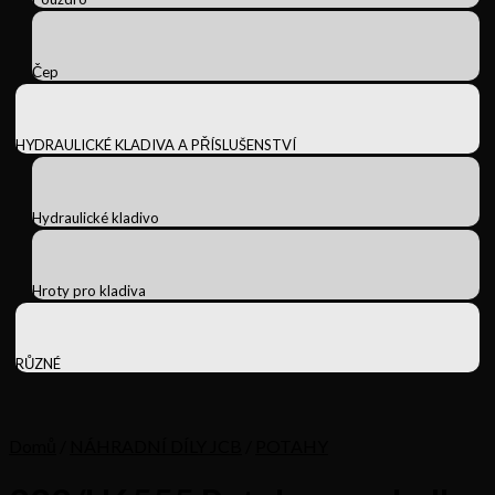
Čep
HYDRAULICKÉ KLADIVA A PŘÍSLUŠENSTVÍ
Hydraulické kladivo
Hroty pro kladiva
RŮZNÉ
Domů
/
NÁHRADNÍ DÍLY JCB
/
POTAHY