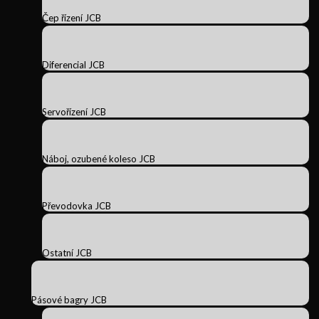
Čep řízení JCB
Diferencial JCB
Servořízení JCB
Náboj, ozubené koleso JCB
Převodovka JCB
Ostatní JCB
Pásové bagry JCB