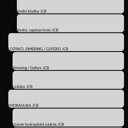
Vodicí kladka JCB
Vodící, napínací kolo JCB
LOŽISKO, SIMERING / GUFERO JCB
Simering / Gufero JCB
Ložisko JCB
HYDRAULIKA JCB
Uzávěr hydraulické nádrže JCB