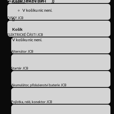
Košík /
0
Kč s DPH
0
BRZDOVÝ SYSTÉM JCB
V košíku nic není.
DISKY JCB
0
Košík
ELEKTRICKÉ ČÁSTI JCB
V košíku nic není.
Alternátor JCB
Startér JCB
Akumulátor, příslušenství baterie JCB
Pojistka, relé, konektor JCB