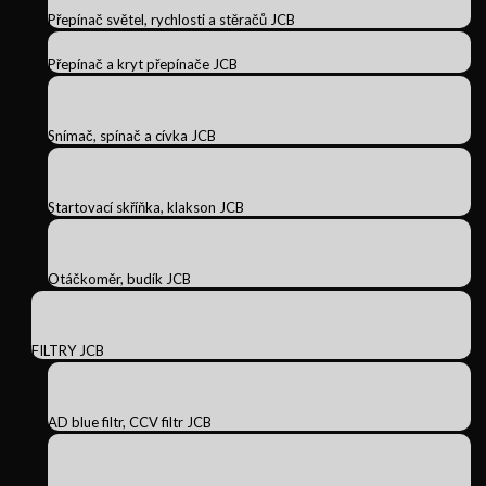
Přepínač světel, rychlosti a stěračů JCB
Přepínač a kryt přepínače JCB
Snímač, spínač a cívka JCB
Startovací skříňka, klakson JCB
Otáčkoměr, budík JCB
FILTRY JCB
AD blue filtr, CCV filtr JCB