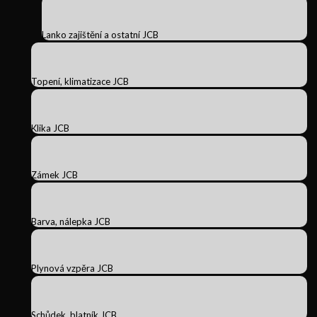
Lanko zajištění a ostatní JCB
Topení, klimatizace JCB
Klika JCB
Zámek JCB
Barva, nálepka JCB
Plynová vzpěra JCB
Schůdek, blatník JCB