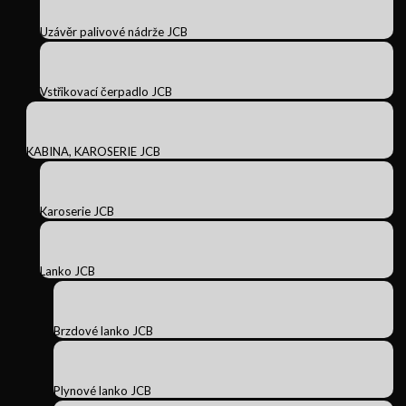
Uzávěr palivové nádrže JCB
Vstřikovací čerpadlo JCB
KABINA, KAROSERIE JCB
Karoserie JCB
Lanko JCB
Brzdové lanko JCB
Plynové lanko JCB