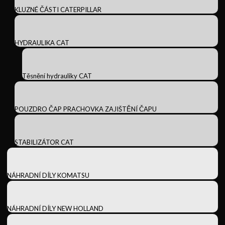
KLUZNÉ ČÁSTI CATERPILLAR
HYDRAULIKA CAT
Těsnění hydrauliky CAT
POUZDRO ČAP PRACHOVKA ZAJIŠTĚNÍ ČAPU
STABILIZÁTOR CAT
NÁHRADNÍ DÍLY KOMATSU
NÁHRADNÍ DÍLY NEW HOLLAND