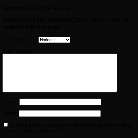
Zatím zde nejsou žádné recenze.
Buďte první, kdo ohodnotí „333/H6555 Potah na
sedadla JCB, bez loga“
Vaše hodnocení
*
Vaše recenze
*
Jméno
*
E-mail
*
By using this form you agree with the storage and handling
of your data by this website.
*