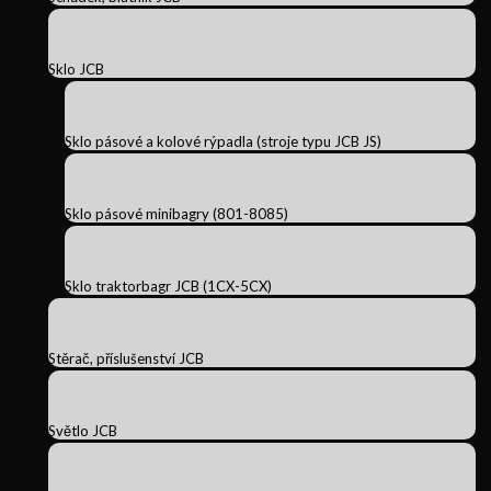
Sklo JCB
Sklo pásové a kolové rýpadla (stroje typu JCB JS)
Sklo pásové minibagry (801-8085)
Sklo traktorbagr JCB (1CX-5CX)
Stěrač, příslušenství JCB
Světlo JCB