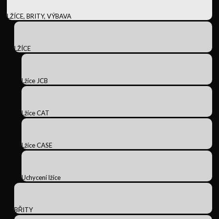
LŽÍCE, BRITY, VÝBAVA
LŽÍCE
Lžíce JCB
Lžíce CAT
Lžíce CASE
Uchycení lžíce
BŘITY