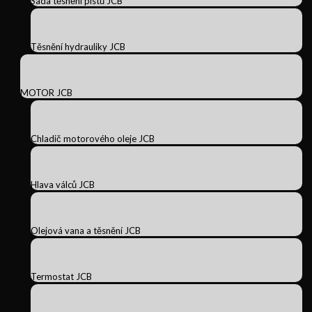
Sada těsnění pístů JCB
Těsnění hydrauliky JCB
MOTOR JCB
Chladič motorového oleje JCB
Hlava válců JCB
Olejová vana a těsnění JCB
Termostat JCB