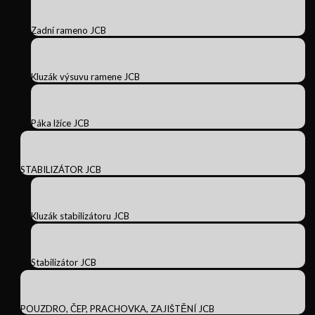
Zadní rameno JCB
Kluzák výsuvu ramene JCB
Páka lžíce JCB
STABILIZÁTOR JCB
Kluzák stabilizátoru JCB
Stabilizátor JCB
POUZDRO, ČEP, PRACHOVKA, ZAJIŠTĚNÍ JCB