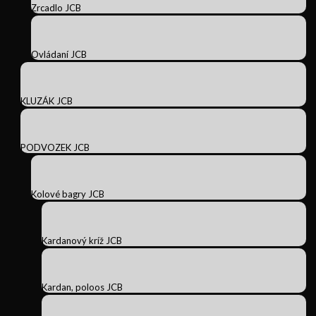
Zrcadlo JCB
Ovládaní JCB
KLUZÁK JCB
PODVOZEK JCB
Kolové bagry JCB
Kardanový kríž JCB
Kardan, poloos JCB