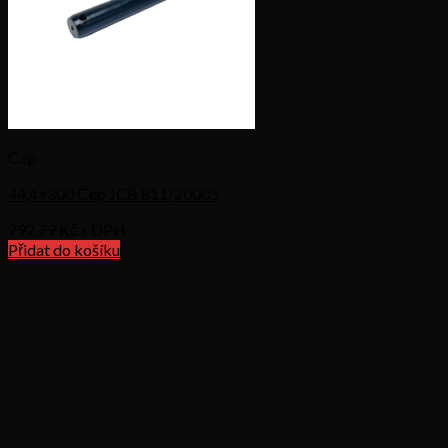
Čep
44,4×300 Čep JCB 811/20005
792,79
Kč s DPH
Přidat do košíku