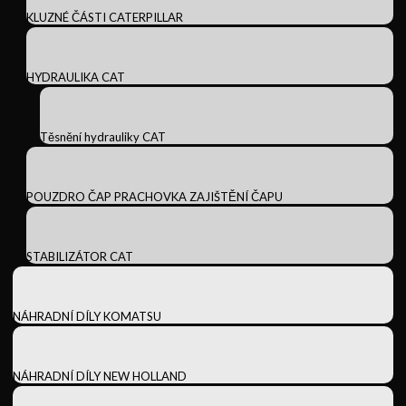
KLUZNÉ ČÁSTI CATERPILLAR
HYDRAULIKA CAT
Těsnění hydrauliky CAT
POUZDRO ČAP PRACHOVKA ZAJIŠTĚNÍ ČAPU
STABILIZÁTOR CAT
NÁHRADNÍ DÍLY KOMATSU
NÁHRADNÍ DÍLY NEW HOLLAND