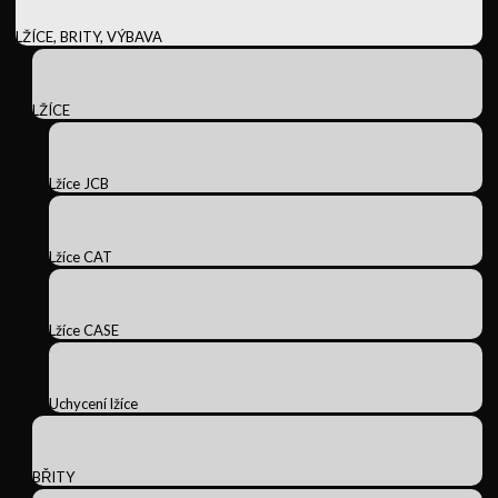
LŽÍCE, BRITY, VÝBAVA
LŽÍCE
Lžíce JCB
Lžíce CAT
Lžíce CASE
Uchycení lžíce
BŘITY