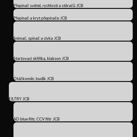
Přepínač světel, rychlosti a stěračů JCB
Přepínač a kryt přepínače JCB
Snímač, spínač a cívka JCB
Startovací skříňka, klakson JCB
Otáčkoměr, budík JCB
FILTRY JCB
AD blue filtr, CCV filtr JCB