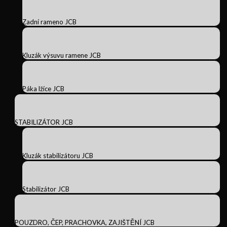
Zadní rameno JCB
Kluzák výsuvu ramene JCB
Páka lžíce JCB
STABILIZÁTOR JCB
Kluzák stabilizátoru JCB
Stabilizátor JCB
POUZDRO, ČEP, PRACHOVKA, ZAJIŠTĚNÍ JCB