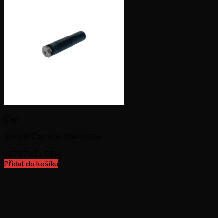
Čep
30×130 Čep JCB 334/P2326
487,87
Kč s DPH
Přidat do košíku