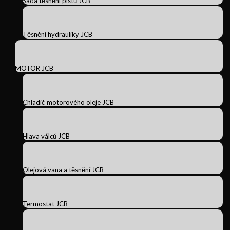
Sada těsnění pístů JCB
Těsnění hydrauliky JCB
MOTOR JCB
Chladič motorového oleje JCB
Hlava válců JCB
Olejová vana a těsnění JCB
Termostat JCB