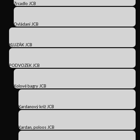
Zrcadlo JCB
Ovládaní JCB
KLUZÁK JCB
PODVOZEK JCB
Kolové bagry JCB
Kardanový kríž JCB
Kardan, poloos JCB