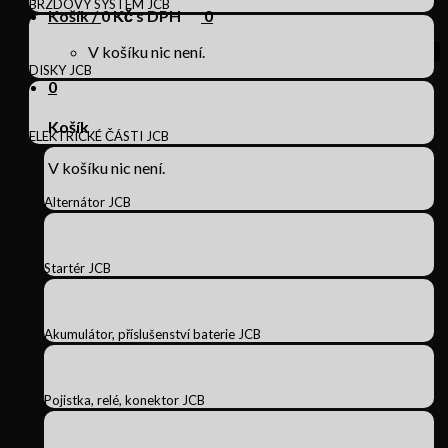
BRZDOVÝ SYSTÉM JCB
Košík /
0
Kč s DPH
0
V košíku nic není.
DISKY JCB
0
Košík
ELEKTRICKÉ ČÁSTI JCB
V košíku nic není.
Alternátor JCB
Startér JCB
Akumulátor, příslušenství baterie JCB
Pojistka, relé, konektor JCB