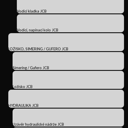
Vodicí kladka JCB
Vodící, napínací kolo JCB
LOŽISKO, SIMERING / GUFERO JCB
Simering / Gufero JCB
Ložisko JCB
HYDRAULIKA JCB
Uzávěr hydraulické nádrže JCB