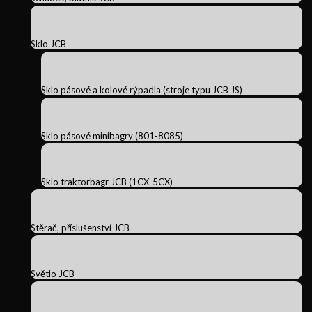
Sklo JCB
Sklo pásové a kolové rýpadla (stroje typu JCB JS)
Sklo pásové minibagry (801-8085)
Sklo traktorbagr JCB (1CX-5CX)
Stěrač, příslušenství JCB
Světlo JCB