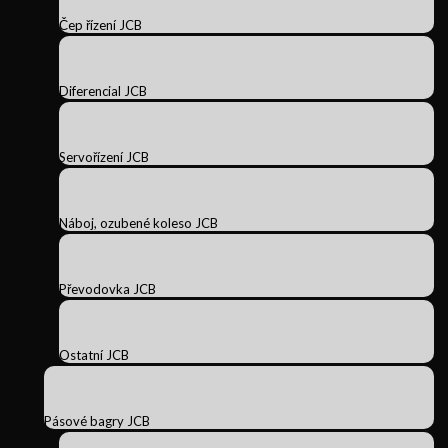
Čep řízení JCB
Diferencial JCB
Servořízení JCB
Náboj, ozubené koleso JCB
Převodovka JCB
Ostatní JCB
Pásové bagry JCB