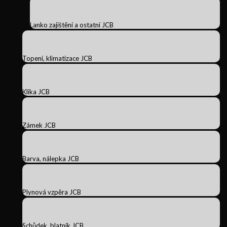
Lanko zajištění a ostatní JCB
Topení, klimatizace JCB
Klika JCB
Zámek JCB
Barva, nálepka JCB
Plynová vzpěra JCB
Schůdek, blatník JCB