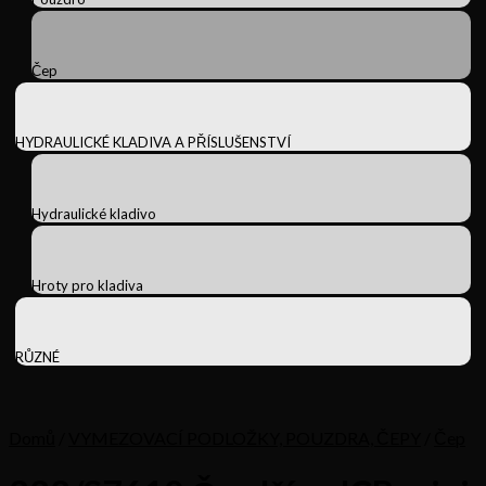
Čep
HYDRAULICKÉ KLADIVA A PŘÍSLUŠENSTVÍ
Hydraulické kladivo
Hroty pro kladiva
RŮZNÉ
Domů
/
VYMEZOVACÍ PODLOŽKY, POUZDRA, ČEPY
/
Čep