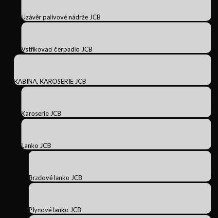
Uzávěr palivové nádrže JCB
Vstřikovací čerpadlo JCB
KABINA, KAROSERIE JCB
Karoserie JCB
Lanko JCB
Brzdové lanko JCB
Plynové lanko JCB