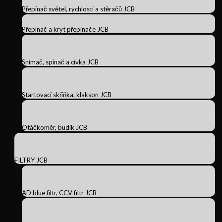
Přepínač světel, rychlosti a stěračů JCB
Přepínač a kryt přepínače JCB
Snímač, spínač a cívka JCB
Startovací skříňka, klakson JCB
Otáčkoměr, budík JCB
FILTRY JCB
AD blue filtr, CCV filtr JCB