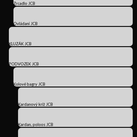
Zrcadlo JCB
Ovládaní JCB
KLUZÁK JCB
PODVOZEK JCB
Kolové bagry JCB
Kardanový kríž JCB
Kardan, poloos JCB