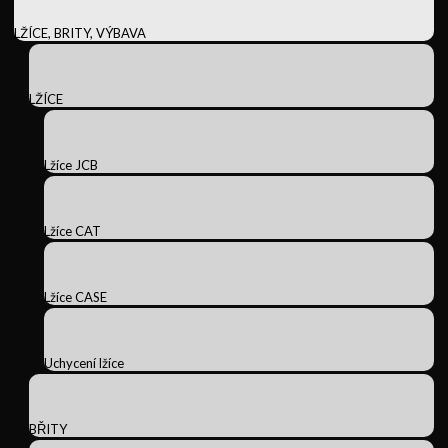
LŽÍCE, BRITY, VÝBAVA
LŽÍCE
Lžíce JCB
Lžíce CAT
Lžíce CASE
Uchycení lžíce
BŘITY