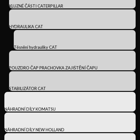
KLUZNÉ ČÁSTI CATERPILLAR
HYDRAULIKA CAT
Těsnění hydrauliky CAT
POUZDRO ČAP PRACHOVKA ZAJIŠTĚNÍ ČAPU
STABILIZÁTOR CAT
NÁHRADNÍ DÍLY KOMATSU
NÁHRADNÍ DÍLY NEW HOLLAND