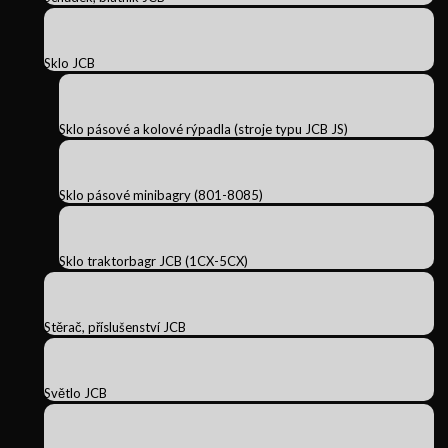
Sklo JCB
Sklo pásové a kolové rýpadla (stroje typu JCB JS)
Sklo pásové minibagry (801-8085)
Sklo traktorbagr JCB (1CX-5CX)
Stěrač, příslušenství JCB
Světlo JCB