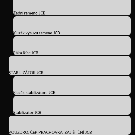
Zadní rameno JCB
Kluzák výsuvu ramene JCB
Páka lžíce JCB
STABILIZÁTOR JCB
Kluzák stabilizátoru JCB
Stabilizátor JCB
POUZDRO, ČEP, PRACHOVKA, ZAJIŠTĚNÍ JCB