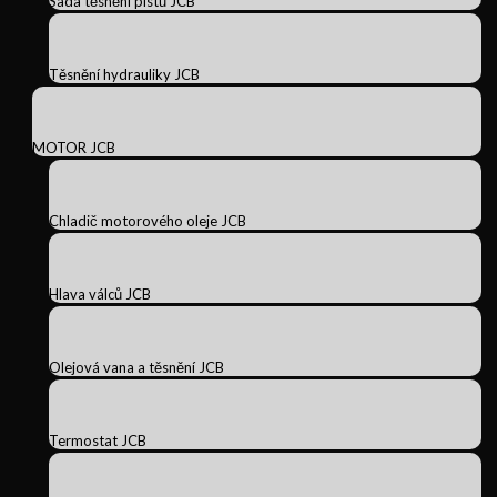
Sada těsnění pístů JCB
Těsnění hydrauliky JCB
MOTOR JCB
Chladič motorového oleje JCB
Hlava válců JCB
Olejová vana a těsnění JCB
Termostat JCB