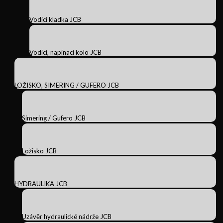
Vodicí kladka JCB
Vodící, napínací kolo JCB
LOŽISKO, SIMERING / GUFERO JCB
Simering / Gufero JCB
Ložisko JCB
HYDRAULIKA JCB
Uzávěr hydraulické nádrže JCB