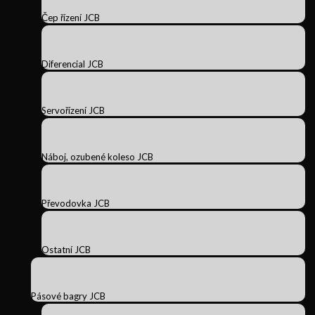
Čep řízení JCB
Diferencial JCB
Servořízení JCB
Náboj, ozubené koleso JCB
Převodovka JCB
Ostatní JCB
Pásové bagry JCB