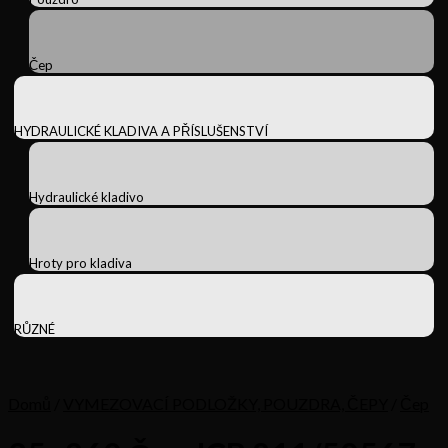
Čep
HYDRAULICKÉ KLADIVA A PŘÍSLUŠENSTVÍ
Hydraulické kladivo
Hroty pro kladiva
RŮZNÉ
Domů
/
VYMEZOVACÍ PODLOŽKY, POUZDRA, ČEPY
/
Čep