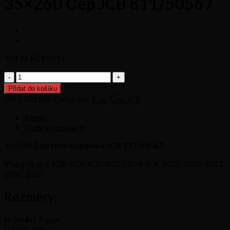
35×260 Čep JCB 811/50567
914,76
Kč s DPH
35x260
Čep
Přidat do košíku
JCB
SKU:
001188
Kategorie:
Čep
,
Čep JCB
811/50567
množství
Popis
Další informace
35×260 Čep rýchloupínaka JCB 811/50567
Vhodně pro JCB:
1CX, 802, 802.7, 803, 804, 8025, 8026, 8027,
8030, 8035
Rozměry:
Průměr:
35mm
Délka:
260mm