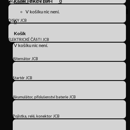
Košík /
0
Kč s DPH
0
BRZDOVÝ SYSTÉM JCB
V košíku nic není.
DISKY JCB
0
Košík
ELEKTRICKÉ ČÁSTI JCB
V košíku nic není.
Alternátor JCB
Startér JCB
Akumulátor, příslušenství baterie JCB
Pojistka, relé, konektor JCB