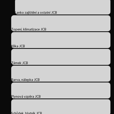
Lanko zajištění a ostatní JCB
Topení, klimatizace JCB
Klika JCB
Zámek JCB
Barva, nálepka JCB
Plynová vzpěra JCB
Schůdek, blatník JCB