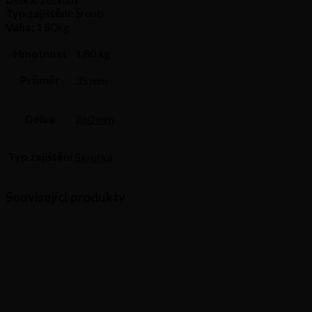
Typ zajištění:
Šroub
Váha:
1,80kg
Hmotnost
1,80 kg
Průměr
35 mm
Délka
260 mm
Typ zajištění
Skrutka
Související produkty