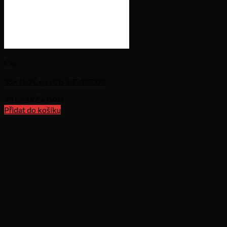
Čep
35×150 Čep JCB 233/02003
701,32
Kč s DPH
Přidat do košíku