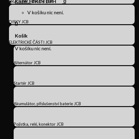
Košík /
0
Kč s DPH
0
BRZDOVÝ SYSTÉM JCB
V košíku nic není.
DISKY JCB
0
Košík
ELEKTRICKÉ ČÁSTI JCB
V košíku nic není.
Alternátor JCB
Startér JCB
Akumulátor, příslušenství baterie JCB
Pojistka, relé, konektor JCB