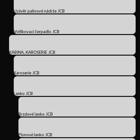
Uzávěr palivové nádrže JCB
Vstřikovací čerpadlo JCB
KABINA, KAROSERIE JCB
Karoserie JCB
Lanko JCB
Brzdové lanko JCB
Plynové lanko JCB