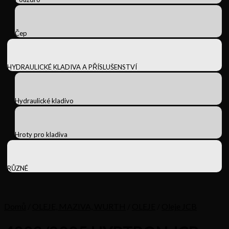
Čep
HYDRAULICKÉ KLADIVA A PŘÍSLUŠENSTVÍ
Hydraulické kladivo
Hroty pro kladiva
RŮZNÉ
Domů
/
OLEJE, MAZIVA, WURTH
/
OLEJE
/
Oleje JCB