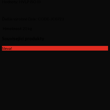
Hodnoty: HVLP ISO III
Ďalšie výrobné čísla : CODE-JC0723
Hmotnost
20 kg
Související produkty
Sleva!