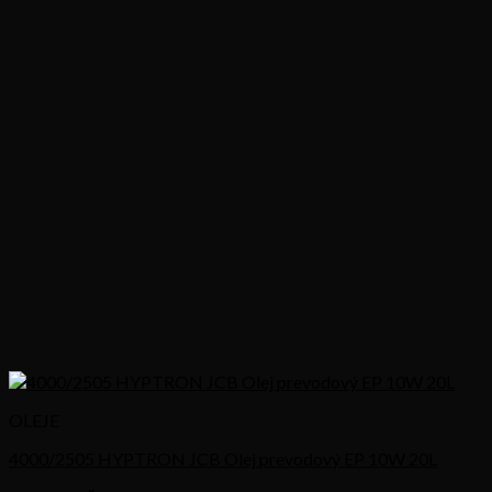
OLEJE
4000/2505 HYPTRON JCB Olej prevodový EP 10W 20L