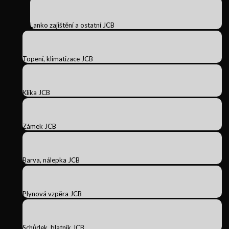
Lanko zajištění a ostatní JCB
Topení, klimatizace JCB
Klika JCB
Zámek JCB
Barva, nálepka JCB
Plynová vzpěra JCB
Schůdek, blatník JCB