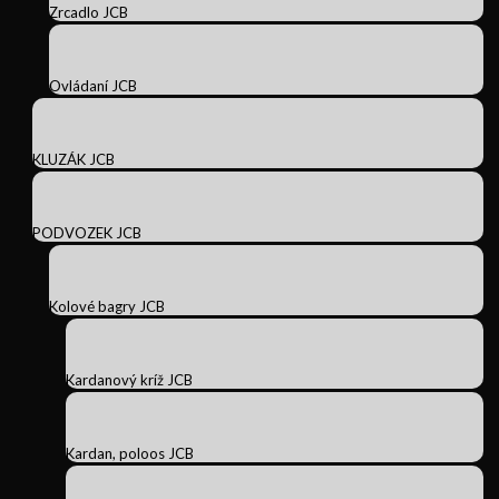
Zrcadlo JCB
Ovládaní JCB
KLUZÁK JCB
PODVOZEK JCB
Kolové bagry JCB
Kardanový kríž JCB
Kardan, poloos JCB