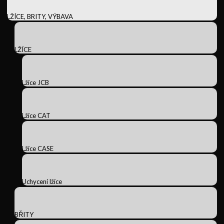
LŽÍCE, BRITY, VÝBAVA
LŽÍCE
Lžíce JCB
Lžíce CAT
Lžíce CASE
Uchycení lžíce
BŘITY