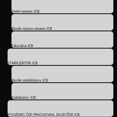
Zadní rameno JCB
Kluzák výsuvu ramene JCB
Páka lžíce JCB
STABILIZÁTOR JCB
Kluzák stabilizátoru JCB
Stabilizátor JCB
POUZDRO, ČEP, PRACHOVKA, ZAJIŠTĚNÍ JCB