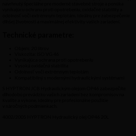
navrhnutý špeciálne pre moderné stavebné stroje a ponúka
vynikajúcu ochranu proti opotrebeniu, oxidačné stability a
odolnosť voči extrémnym teplotám. Ideálny pre zabezpečenie
dlhšej životnosti a maximálnej efektivity vašich zariadení.
Technické parametre:
Objem: 20 litrov
Viskozita: ISO VG 46
Vynikajúca ochrana proti opotrebeniu
Vysoká oxidačná stabilita
Odolnosť voči extrémnym teplotám
Kompatibilný s modernými hydraulickými systémami
S HYPTRON JCB Hydraulickým olejom OP46 zabezpečíte
dlhodobú prevádzku vašich zariadení bez kompromisov na
kvalite a výkone. Ideálny pre profesionálne použitie
v náročných podmienkach.
4002/2005 HYPTRON Hydraulický olej OP46 20L