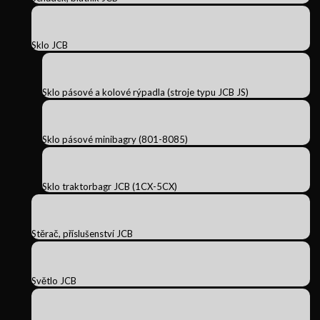
Sklo JCB
Sklo pásové a kolové rýpadla (stroje typu JCB JS)
Sklo pásové minibagry (801-8085)
Sklo traktorbagr JCB (1CX-5CX)
Stěrač, příslušenství JCB
Světlo JCB