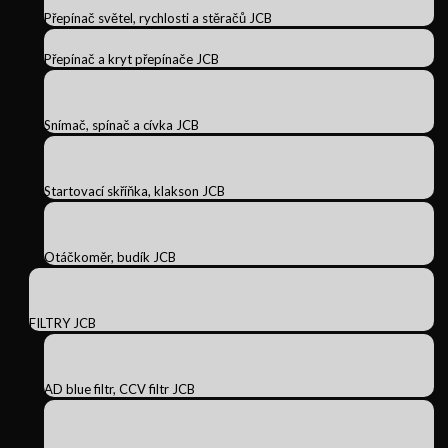
Přepínač světel, rychlosti a stěračů JCB
Přepínač a kryt přepínače JCB
Snímač, spínač a cívka JCB
Startovací skříňka, klakson JCB
Otáčkoměr, budík JCB
FILTRY JCB
AD blue filtr, CCV filtr JCB