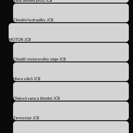
Sada těsnění pístů JCB
Těsnění hydrauliky JCB
MOTOR JCB
Chladič motorového oleje JCB
Hlava válců JCB
Olejová vana a těsnění JCB
Termostat JCB