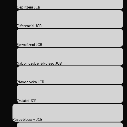
Čep řízení JCB
Diferencial JCB
Servořízení JCB
Náboj, ozubené koleso JCB
Převodovka JCB
Ostatní JCB
Pásové bagry JCB