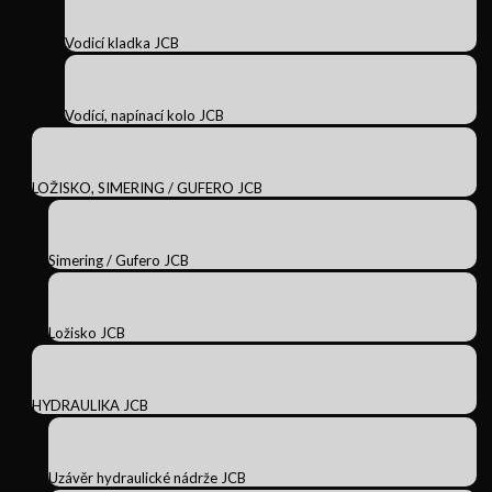
Vodicí kladka JCB
Vodící, napínací kolo JCB
LOŽISKO, SIMERING / GUFERO JCB
Simering / Gufero JCB
Ložisko JCB
HYDRAULIKA JCB
Uzávěr hydraulické nádrže JCB