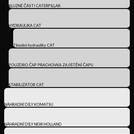
KLUZNÉ ČÁSTI CATERPILLAR
HYDRAULIKA CAT
Těsnění hydrauliky CAT
POUZDRO ČAP PRACHOVKA ZAJIŠTĚNÍ ČAPU
STABILIZÁTOR CAT
NÁHRADNÍ DÍLY KOMATSU
NÁHRADNÍ DÍLY NEW HOLLAND