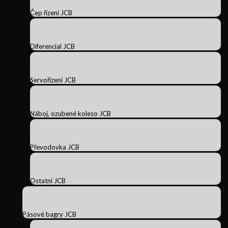
Čep řízení JCB
Diferencial JCB
Servořízení JCB
Náboj, ozubené koleso JCB
Převodovka JCB
Ostatní JCB
Pásové bagry JCB