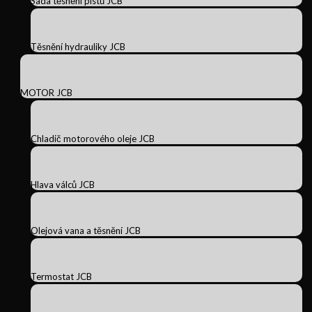
Sada těsnění pístů JCB
Těsnění hydrauliky JCB
MOTOR JCB
Chladič motorového oleje JCB
Hlava válců JCB
Olejová vana a těsnění JCB
Termostat JCB