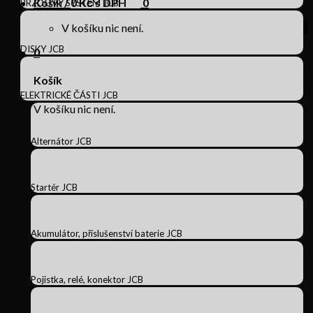
Košík /
0
Kč s DPH
0
BRZDOVÝ SYSTÉM JCB
V košíku nic není.
DISKY JCB
0
Košík
ELEKTRICKÉ ČÁSTI JCB
V košíku nic není.
Alternátor JCB
Startér JCB
Akumulátor, příslušenství baterie JCB
Pojistka, relé, konektor JCB