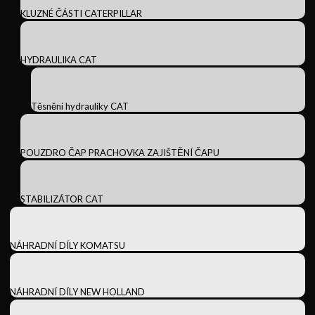
KLUZNÉ ČÁSTI CATERPILLAR
HYDRAULIKA CAT
Těsnění hydrauliky CAT
POUZDRO ČAP PRACHOVKA ZAJIŠTĚNÍ ČAPU
STABILIZÁTOR CAT
NÁHRADNÍ DÍLY KOMATSU
NÁHRADNÍ DÍLY NEW HOLLAND