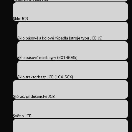
Sklo JCB
Sklo pásové a kolové rýpadla (stroje typu JCB JS)
Sklo pásové minibagry (801-8085)
Sklo traktorbagr JCB (1CX-5CX)
Stěrač, příslušenství JCB
Světlo JCB