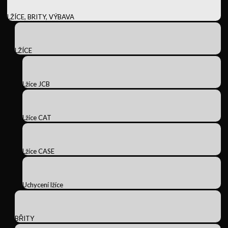
LŽÍCE, BRITY, VÝBAVA
LŽÍCE
Lžíce JCB
Lžíce CAT
Lžíce CASE
Uchycení lžíce
BŘITY