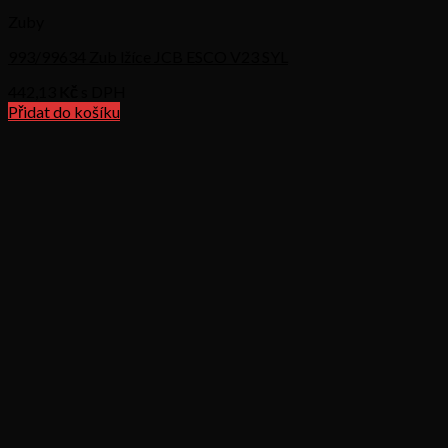
Zuby
993/99634 Zub lžíce JCB ESCO V23 SYL
442,13
Kč s DPH
Přidat do košíku