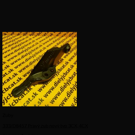
Zuby
333/D8457 Pravý zub nový typ 3CX, 4CX