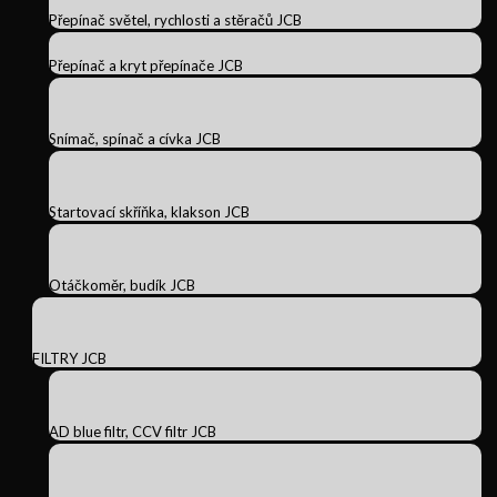
Přepínač světel, rychlosti a stěračů JCB
Přepínač a kryt přepínače JCB
Snímač, spínač a cívka JCB
Startovací skříňka, klakson JCB
Otáčkoměr, budík JCB
FILTRY JCB
AD blue filtr, CCV filtr JCB