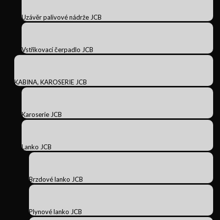
Uzávěr palivové nádrže JCB
Vstřikovací čerpadlo JCB
KABINA, KAROSERIE JCB
Karoserie JCB
Lanko JCB
Brzdové lanko JCB
Plynové lanko JCB