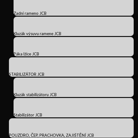
Zadní rameno JCB
Kluzák výsuvu ramene JCB
Páka lžíce JCB
STABILIZÁTOR JCB
Kluzák stabilizátoru JCB
Stabilizátor JCB
POUZDRO, ČEP, PRACHOVKA, ZAJIŠTĚNÍ JCB