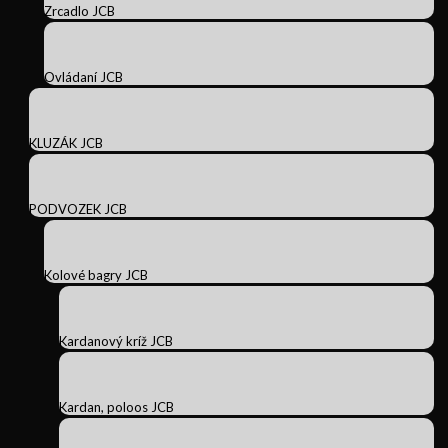
Zrcadlo JCB
Ovládaní JCB
KLUZÁK JCB
PODVOZEK JCB
Kolové bagry JCB
Kardanový kríž JCB
Kardan, poloos JCB