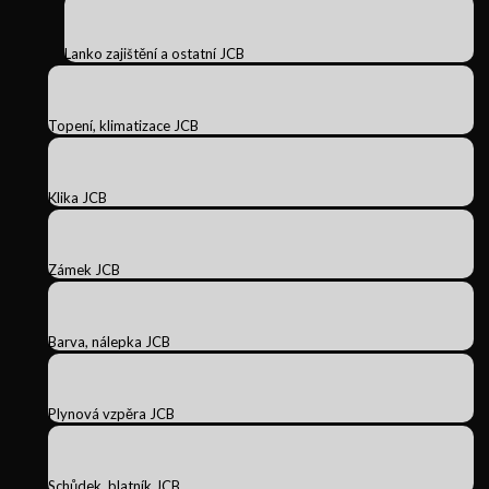
Lanko zajištění a ostatní JCB
Topení, klimatizace JCB
Klika JCB
Zámek JCB
Barva, nálepka JCB
Plynová vzpěra JCB
Schůdek, blatník JCB