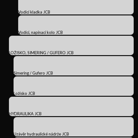
Vodicí kladka JCB
Vodící, napínací kolo JCB
LOŽISKO, SIMERING / GUFERO JCB
Simering / Gufero JCB
Ložisko JCB
HYDRAULIKA JCB
Uzávěr hydraulické nádrže JCB