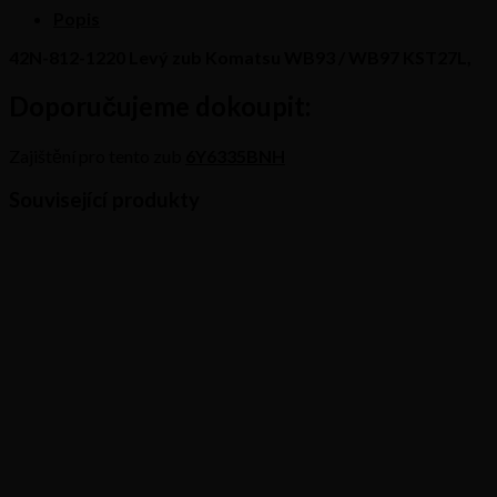
Komatsu
Popis
WB93
/
42N-812-1220 Levý zub Komatsu WB93 / WB97 KST27L,
WB97
KST27L
Doporučujeme dokoupit:
množství
Zajištění pro tento zub
6Y6335BNH
Související produkty