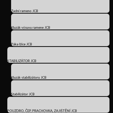
Zadní rameno JCB
Kluzák výsuvu ramene JCB
Páka lžíce JCB
STABILIZÁTOR JCB
Kluzák stabilizátoru JCB
Stabilizátor JCB
POUZDRO, ČEP, PRACHOVKA, ZAJIŠTĚNÍ JCB