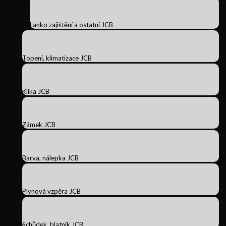
Lanko zajištění a ostatní JCB
Topení, klimatizace JCB
Klika JCB
Zámek JCB
Barva, nálepka JCB
Plynová vzpěra JCB
Schůdek, blatník JCB