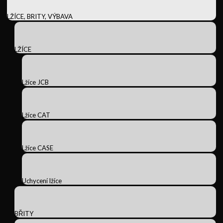
LŽÍCE, BRITY, VÝBAVA
LŽÍCE
Lžíce JCB
Lžíce CAT
Lžíce CASE
Uchycení lžíce
BŘITY