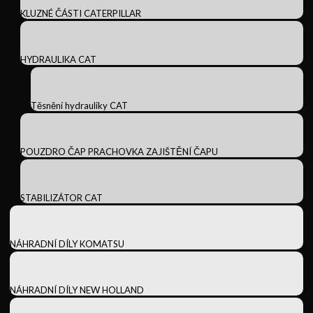
KLUZNÉ ČÁSTI CATERPILLAR
HYDRAULIKA CAT
Těsnění hydrauliky CAT
POUZDRO ČAP PRACHOVKA ZAJIŠTĚNÍ ČAPU
STABILIZÁTOR CAT
NÁHRADNÍ DÍLY KOMATSU
NÁHRADNÍ DÍLY NEW HOLLAND