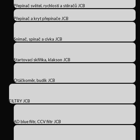
Přepínač světel, rychlosti a stěračů JCB
Přepínač a kryt přepínače JCB
Snímač, spínač a cívka JCB
Startovací skříňka, klakson JCB
Otáčkoměr, budík JCB
FILTRY JCB
AD blue filtr, CCV filtr JCB