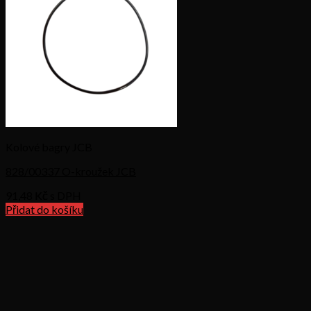
Kolové bagry JCB
828/00337 O-kroužek JCB
91,48
Kč s DPH
Přidat do košíku