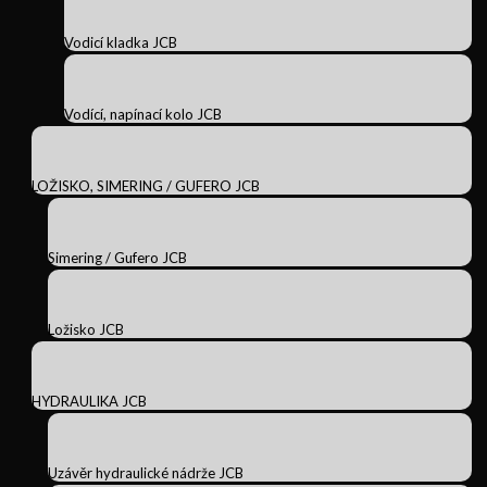
Vodicí kladka JCB
Vodící, napínací kolo JCB
LOŽISKO, SIMERING / GUFERO JCB
Simering / Gufero JCB
Ložisko JCB
HYDRAULIKA JCB
Uzávěr hydraulické nádrže JCB