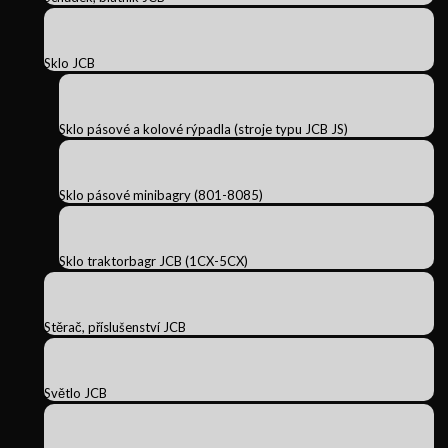
Sklo JCB
Sklo pásové a kolové rýpadla (stroje typu JCB JS)
Sklo pásové minibagry (801-8085)
Sklo traktorbagr JCB (1CX-5CX)
Stěrač, příslušenství JCB
Světlo JCB