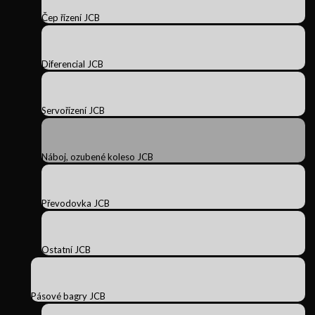
Čep řízení JCB
Diferencial JCB
Servořízení JCB
Náboj, ozubené koleso JCB
Převodovka JCB
Ostatní JCB
Pásové bagry JCB