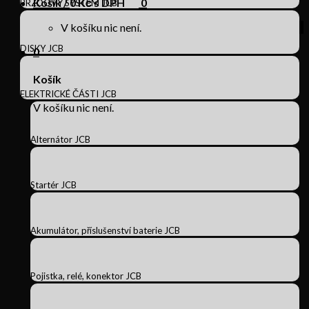
Košík /
0
Kč s DPH
0
BRZDOVÝ SYSTÉM JCB
V košíku nic není.
DISKY JCB
0
Košík
ELEKTRICKÉ ČÁSTI JCB
V košíku nic není.
Alternátor JCB
Startér JCB
Akumulátor, příslušenství baterie JCB
Pojistka, relé, konektor JCB