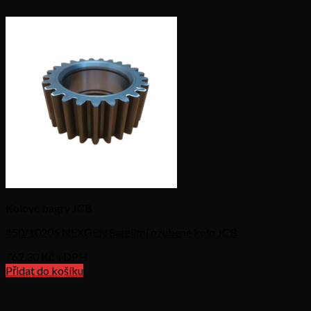
Kolové bagry JCB
450/10206 NEXGEN Satelitní ozubené kolo JCB
762,30
Kč s DPH
Přidat do košíku