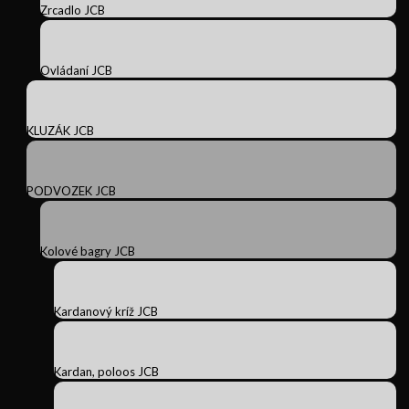
Zrcadlo JCB
Ovládaní JCB
KLUZÁK JCB
PODVOZEK JCB
Kolové bagry JCB
Kardanový kríž JCB
Kardan, poloos JCB