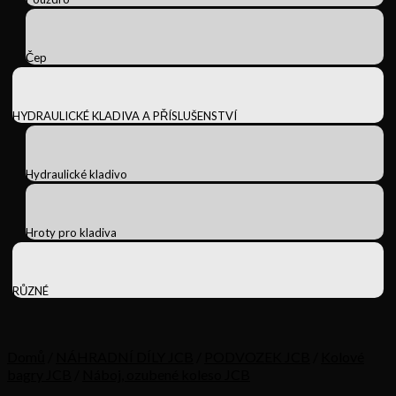
Čep
HYDRAULICKÉ KLADIVA A PŘÍSLUŠENSTVÍ
Hydraulické kladivo
Hroty pro kladiva
RŮZNÉ
Domů
/
NÁHRADNÍ DÍLY JCB
/
PODVOZEK JCB
/
Kolové
bagry JCB
/
Náboj, ozubené koleso JCB