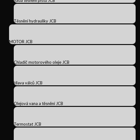
Sada těsnění pístů JCB
Těsnění hydrauliky JCB
MOTOR JCB
Chladič motorového oleje JCB
Hlava válců JCB
Olejová vana a těsnění JCB
Termostat JCB