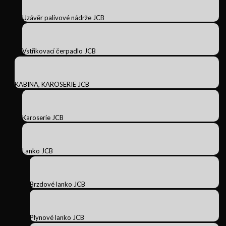
Uzávěr palivové nádrže JCB
Vstřikovací čerpadlo JCB
KABINA, KAROSERIE JCB
Karoserie JCB
Lanko JCB
Brzdové lanko JCB
Plynové lanko JCB