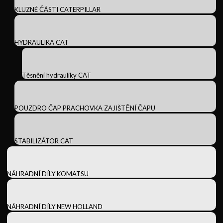
KLUZNÉ ČÁSTI CATERPILLAR
HYDRAULIKA CAT
Těsnění hydrauliky CAT
POUZDRO ČAP PRACHOVKA ZAJIŠTĚNÍ ČAPU
STABILIZÁTOR CAT
NÁHRADNÍ DÍLY KOMATSU
NÁHRADNÍ DÍLY NEW HOLLAND