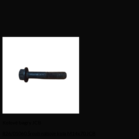
Kolové bagry JCB
826/01060 Šroub náboje kola M14x70 JCB