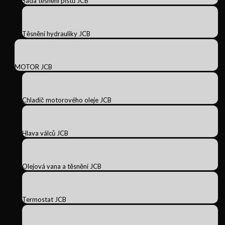
Sada těsnění pístů JCB
Těsnění hydrauliky JCB
MOTOR JCB
Chladič motorového oleje JCB
Hlava válců JCB
Olejová vana a těsnění JCB
Termostat JCB