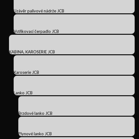
Uzávěr palivové nádrže JCB
Vstřikovací čerpadlo JCB
KABINA, KAROSERIE JCB
Karoserie JCB
Lanko JCB
Brzdové lanko JCB
Plynové lanko JCB