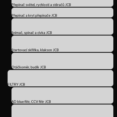
Přepínač světel, rychlosti a stěračů JCB
Přepínač a kryt přepínače JCB
Snímač, spínač a cívka JCB
Startovací skříňka, klakson JCB
Otáčkoměr, budík JCB
FILTRY JCB
AD blue filtr, CCV filtr JCB