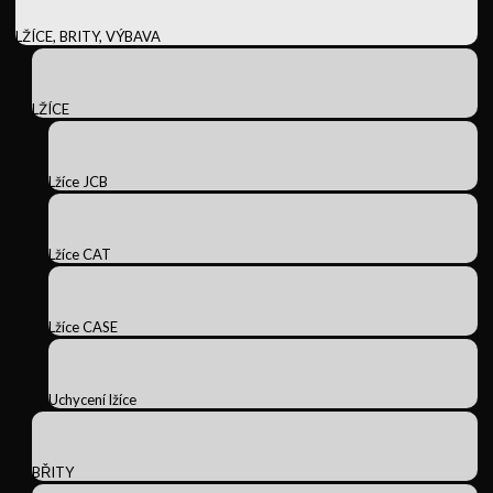
LŽÍCE, BRITY, VÝBAVA
LŽÍCE
Lžíce JCB
Lžíce CAT
Lžíce CASE
Uchycení lžíce
BŘITY