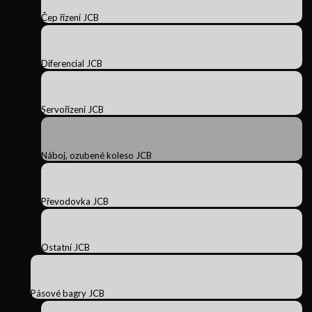
Čep řízení JCB
Diferencial JCB
Servořízení JCB
Náboj, ozubené koleso JCB
Převodovka JCB
Ostatní JCB
Pásové bagry JCB