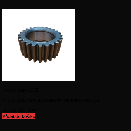
Kolové bagry JCB
450/10206 NEXGEN Satelitní ozubené kolo JCB
762,30
Kč s DPH
Přidat do košíku