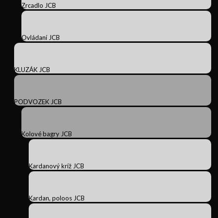
Zrcadlo JCB
Ovládaní JCB
KLUZÁK JCB
PODVOZEK JCB
Kolové bagry JCB
Kardanový kríž JCB
Kardan, poloos JCB