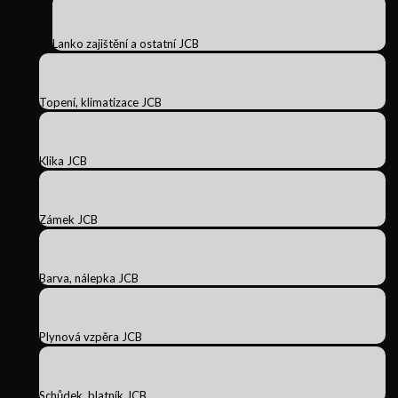
Lanko zajištění a ostatní JCB
Topení, klimatizace JCB
Klika JCB
Zámek JCB
Barva, nálepka JCB
Plynová vzpěra JCB
Schůdek, blatník JCB