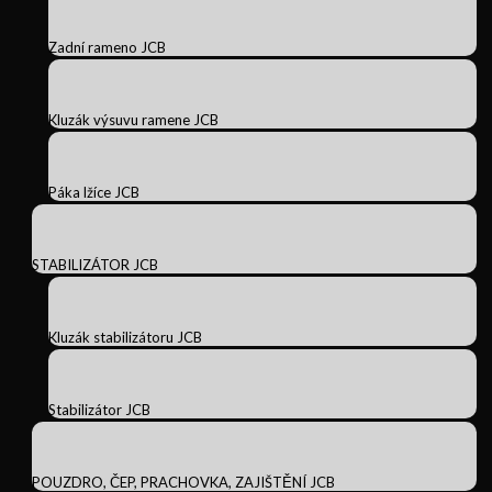
Zadní rameno JCB
Kluzák výsuvu ramene JCB
Páka lžíce JCB
STABILIZÁTOR JCB
Kluzák stabilizátoru JCB
Stabilizátor JCB
POUZDRO, ČEP, PRACHOVKA, ZAJIŠTĚNÍ JCB