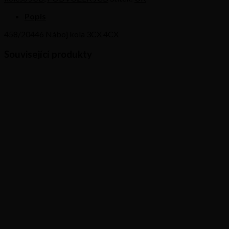
4CX
množství
Popis
458/20446 Náboj kola 3CX 4CX
Související produkty