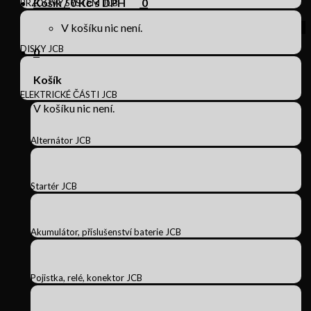
Košík /
0
Kč s DPH
0
BRZDOVÝ SYSTÉM JCB
V košíku nic není.
DISKY JCB
0
Košík
ELEKTRICKÉ ČÁSTI JCB
V košíku nic není.
Alternátor JCB
Startér JCB
Akumulátor, příslušenství baterie JCB
Pojistka, relé, konektor JCB