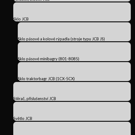
Sklo JCB
Sklo pásové a kolové rýpadla (stroje typu JCB JS)
Sklo pásové minibagry (801-8085)
Sklo traktorbagr JCB (1CX-5CX)
Stěrač, příslušenství JCB
Světlo JCB