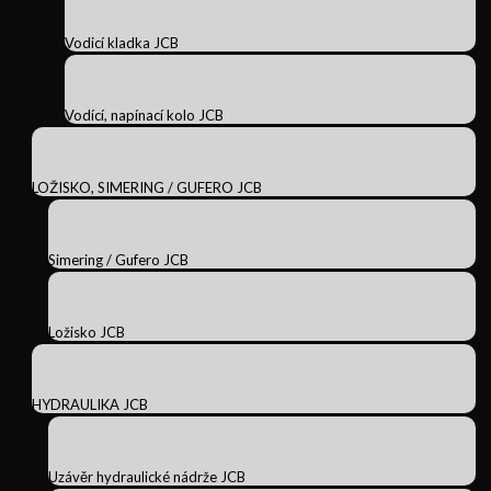
Vodicí kladka JCB
Vodící, napínací kolo JCB
LOŽISKO, SIMERING / GUFERO JCB
Simering / Gufero JCB
Ložisko JCB
HYDRAULIKA JCB
Uzávěr hydraulické nádrže JCB