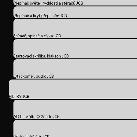
Přepínač světel, rychlosti a stěračů JCB
Přepínač a kryt přepínače JCB
Snímač, spínač a cívka JCB
Startovací skříňka, klakson JCB
Otáčkoměr, budík JCB
FILTRY JCB
AD blue filtr, CCV filtr JCB
Hydraulický filtr JCB