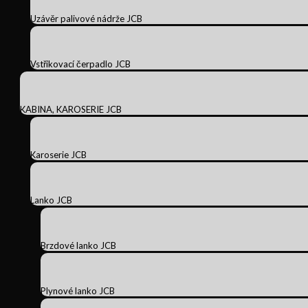
Uzávěr palivové nádrže JCB
Vstřikovací čerpadlo JCB
KABINA, KAROSERIE JCB
Karoserie JCB
Lanko JCB
Brzdové lanko JCB
Plynové lanko JCB