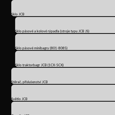
Sklo JCB
Sklo pásové a kolové rýpadla (stroje typu JCB JS)
Sklo pásové minibagry (801-8085)
Sklo traktorbagr JCB (1CX-5CX)
Stěrač, příslušenství JCB
Světlo JCB