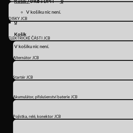
Košík /
0
Kč s DPH
0
V košíku nic není.
DISKY JCB
0
Košík
ELEKTRICKÉ ČÁSTI JCB
V košíku nic není.
Alternátor JCB
Startér JCB
Akumulátor, příslušenství baterie JCB
Pojistka, relé, konektor JCB