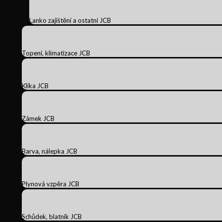
Lanko zajištění a ostatní JCB
Topení, klimatizace JCB
Klika JCB
Zámek JCB
Barva, nálepka JCB
Plynová vzpěra JCB
Schůdek, blatník JCB