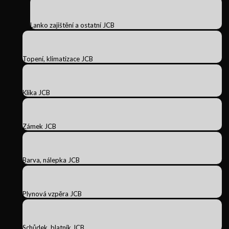
Lanko zajištění a ostatní JCB
Topení, klimatizace JCB
Klika JCB
Zámek JCB
Barva, nálepka JCB
Plynová vzpěra JCB
Schůdek, blatník JCB