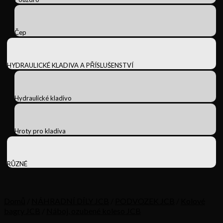
Čep
HYDRAULICKÉ KLADIVA A PŘÍSLUŠENSTVÍ
Hydraulické kladivo
Hroty pro kladiva
RŮZNÉ
Domů
/
NÁHRADNÍ DÍLY JCB
/
PODVOZEK JCB
/
Kolové
bagry JCB
/
Náboj, ozubené koleso JCB