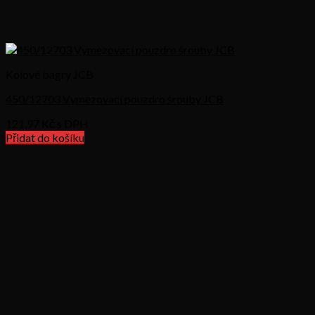
Kolové bagry JCB
450/12703 Vymezovací pouzdro šrouby JCB
121,97
Kč s DPH
Přidat do košíku