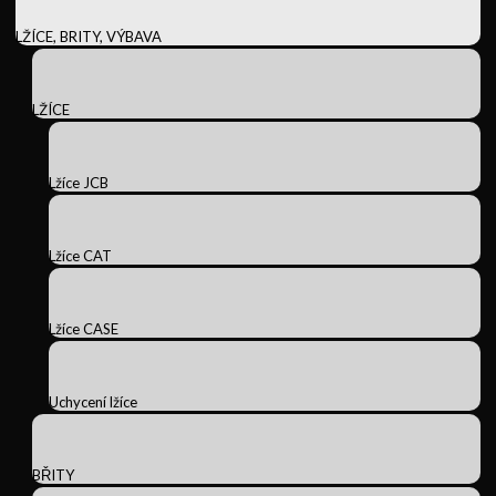
LŽÍCE, BRITY, VÝBAVA
LŽÍCE
Lžíce JCB
Lžíce CAT
Lžíce CASE
Uchycení lžíce
BŘITY