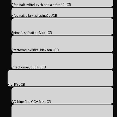
Přepínač světel, rychlosti a stěračů JCB
Přepínač a kryt přepínače JCB
Snímač, spínač a cívka JCB
Startovací skříňka, klakson JCB
Otáčkoměr, budík JCB
FILTRY JCB
AD blue filtr, CCV filtr JCB