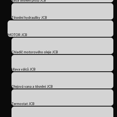
Sada těsnění pístů JCB
Těsnění hydrauliky JCB
MOTOR JCB
Chladič motorového oleje JCB
Hlava válců JCB
Olejová vana a těsnění JCB
Termostat JCB