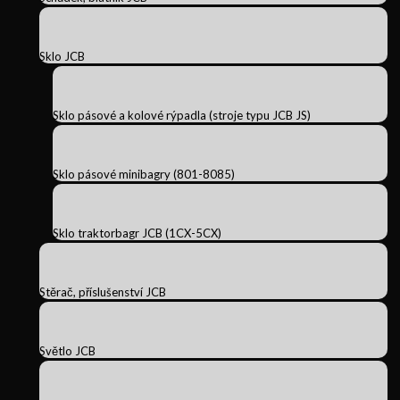
Sklo JCB
Sklo pásové a kolové rýpadla (stroje typu JCB JS)
Sklo pásové minibagry (801-8085)
Sklo traktorbagr JCB (1CX-5CX)
Stěrač, příslušenství JCB
Světlo JCB