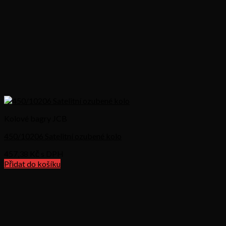
Kolové bagry JCB
450/10206 Satelitní ozubené kolo
457,38
Kč s DPH
Přidat do košíku