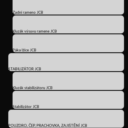
Zadní rameno JCB
Kluzák výsuvu ramene JCB
Páka lžíce JCB
STABILIZÁTOR JCB
Kluzák stabilizátoru JCB
Stabilizátor JCB
POUZDRO, ČEP, PRACHOVKA, ZAJIŠTĚNÍ JCB