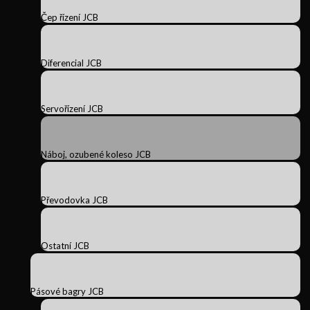
Čep řízení JCB
Diferencial JCB
Servořízení JCB
Náboj, ozubené koleso JCB
Převodovka JCB
Ostatní JCB
Pásové bagry JCB