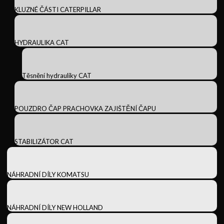
KLUZNÉ ČÁSTI CATERPILLAR
HYDRAULIKA CAT
Těsnění hydrauliky CAT
POUZDRO ČAP PRACHOVKA ZAJIŠTĚNÍ ČAPU
STABILIZÁTOR CAT
NÁHRADNÍ DÍLY KOMATSU
NÁHRADNÍ DÍLY NEW HOLLAND