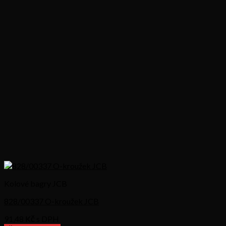
Kolové bagry JCB
828/00337 O-kroužek JCB
91,48
Kč s DPH