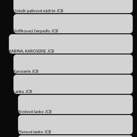
Uzávěr palivové nádrže JCB
Vstřikovací čerpadlo JCB
KABINA, KAROSERIE JCB
Karoserie JCB
Lanko JCB
Brzdové lanko JCB
Plynové lanko JCB