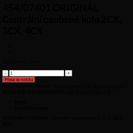
454/07401 ORIGINÁL
Centrální ozubené kolo 2CX,
3CX, 4CX
2500,34
Kč s DPH
454/07401
ORIGINÁL
Přidat do košíku
Centrální
SKU:
003288
Kategorie:
Kolové bagry JCB
,
Náboj, ozubené
ozubené
koleso JCB
,
NÁHRADNÍ DÍLY JCB
,
PODVOZEK JCB
kolo
2CX,
Popis
3CX,
Další informace
4CX
množství
454/07401 ORIGINÁL Centrální ozubené kolo 2CX, 3CX,
4CX