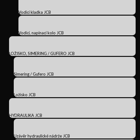
Vodicí kladka JCB
Vodící, napínací kolo JCB
LOŽISKO, SIMERING / GUFERO JCB
Simering / Gufero JCB
Ložisko JCB
HYDRAULIKA JCB
Uzávěr hydraulické nádrže JCB