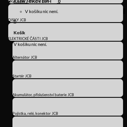
Košík /
0
Kč s DPH
0
BRZDOVÝ SYSTÉM JCB
V košíku nic není.
DISKY JCB
0
Košík
ELEKTRICKÉ ČÁSTI JCB
V košíku nic není.
Alternátor JCB
Startér JCB
Akumulátor, příslušenství baterie JCB
Pojistka, relé, konektor JCB