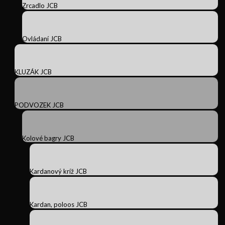
Zrcadlo JCB
Ovládaní JCB
KLUZÁK JCB
PODVOZEK JCB
Kolové bagry JCB
Kardanový kríž JCB
Kardan, poloos JCB