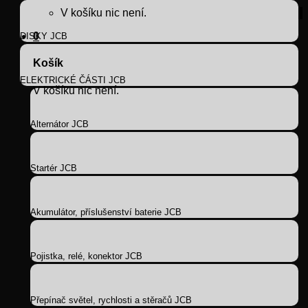
V košíku nic není.
0
DISKY JCB
Košík
ELEKTRICKÉ ČÁSTI JCB
V košíku nic není.
Alternátor JCB
Startér JCB
Akumulátor, příslušenství baterie JCB
Pojistka, relé, konektor JCB
Přepínač světel, rychlosti a stěračů JCB