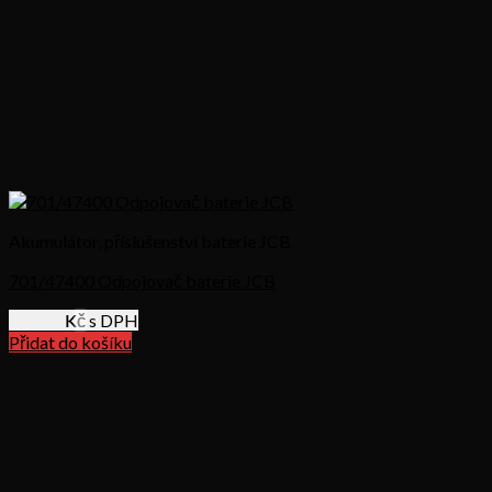
Akumulátor, příslušenství baterie JCB
701/47400 Odpojovač baterie JCB
853,78
Kč s DPH
Přidat do košíku