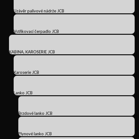
Uzávěr palivové nádrže JCB
Vstřikovací čerpadlo JCB
KABINA, KAROSERIE JCB
Karoserie JCB
Lanko JCB
Brzdové lanko JCB
Plynové lanko JCB