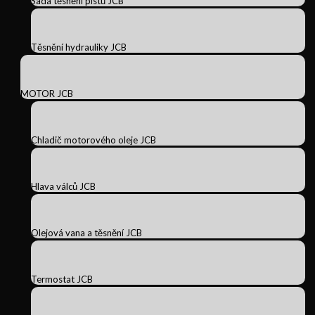
Sada těsnění pístů JCB
Těsnění hydrauliky JCB
MOTOR JCB
Chladič motorového oleje JCB
Hlava válců JCB
Olejová vana a těsnění JCB
Termostat JCB