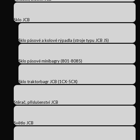
Sklo JCB
Sklo pásové a kolové rýpadla (stroje typu JCB JS)
Sklo pásové minibagry (801-8085)
Sklo traktorbagr JCB (1CX-5CX)
Stěrač, příslušenství JCB
Světlo JCB