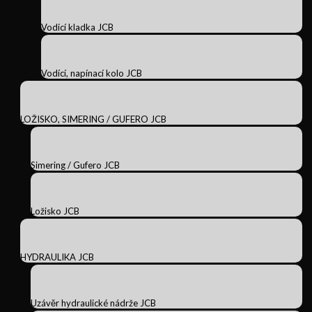
Vodicí kladka JCB
Vodící, napínací kolo JCB
LOŽISKO, SIMERING / GUFERO JCB
Simering / Gufero JCB
Ložisko JCB
HYDRAULIKA JCB
Uzávěr hydraulické nádrže JCB