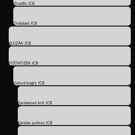
Zrcadlo JCB
Ovládaní JCB
KLUZÁK JCB
PODVOZEK JCB
Kolové bagry JCB
Kardanový kríž JCB
Kardan, poloos JCB