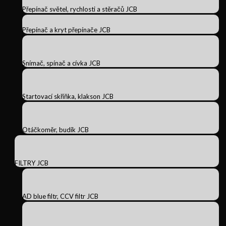
Přepínač světel, rychlosti a stěračů JCB
Přepínač a kryt přepínače JCB
Snímač, spínač a cívka JCB
Startovací skříňka, klakson JCB
Otáčkoměr, budík JCB
FILTRY JCB
AD blue filtr, CCV filtr JCB