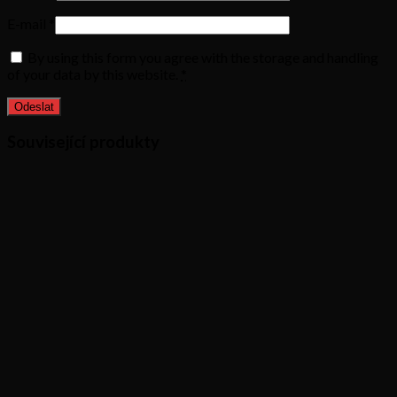
E-mail
*
By using this form you agree with the storage and handling
of your data by this website.
*
Související produkty