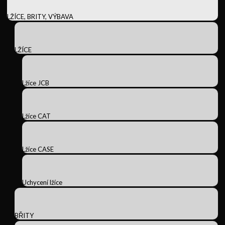
LŽÍCE, BRITY, VÝBAVA
LŽÍCE
Lžíce JCB
Lžíce CAT
Lžíce CASE
Uchycení lžíce
BŘITY