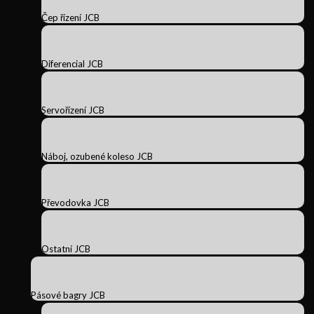
Čep řízení JCB
Diferencial JCB
Servořízení JCB
Náboj, ozubené koleso JCB
Převodovka JCB
Ostatní JCB
Pásové bagry JCB