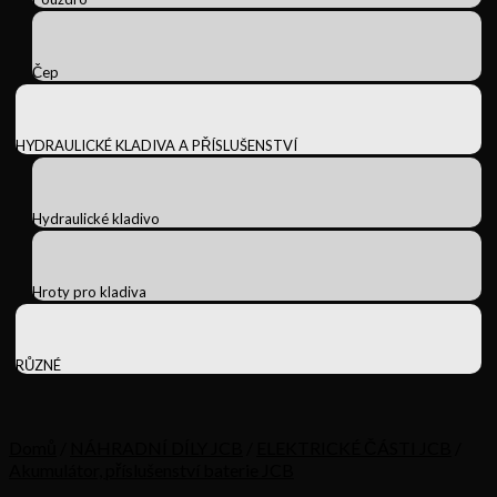
Čep
HYDRAULICKÉ KLADIVA A PŘÍSLUŠENSTVÍ
Hydraulické kladivo
Hroty pro kladiva
RŮZNÉ
Domů
/
NÁHRADNÍ DÍLY JCB
/
ELEKTRICKÉ ČÁSTI JCB
/
Akumulátor, příslušenství baterie JCB