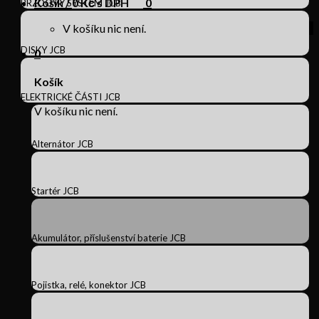
Košík /
0
Kč s DPH
0
BRZDOVÝ SYSTÉM JCB
V košíku nic není.
DISKY JCB
0
Košík
ELEKTRICKÉ ČÁSTI JCB
V košíku nic není.
Alternátor JCB
Startér JCB
Akumulátor, příslušenství baterie JCB
Pojistka, relé, konektor JCB