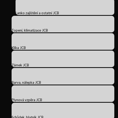
Lanko zajištění a ostatní JCB
Topení, klimatizace JCB
Klika JCB
Zámek JCB
Barva, nálepka JCB
Plynová vzpěra JCB
Schůdek, blatník JCB