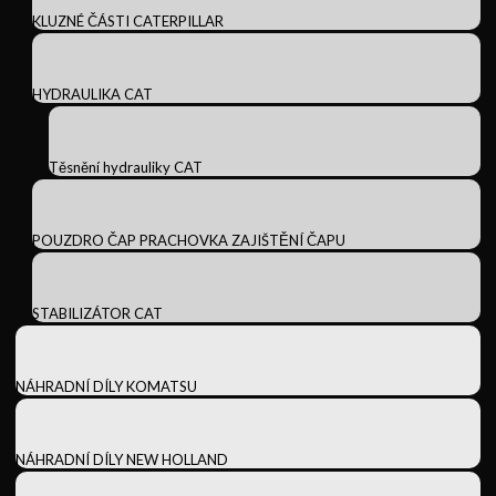
KLUZNÉ ČÁSTI CATERPILLAR
HYDRAULIKA CAT
Těsnění hydrauliky CAT
POUZDRO ČAP PRACHOVKA ZAJIŠTĚNÍ ČAPU
STABILIZÁTOR CAT
NÁHRADNÍ DÍLY KOMATSU
NÁHRADNÍ DÍLY NEW HOLLAND