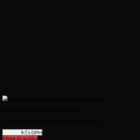
Akumulátor, příslušenství baterie JCB
701/47400 NEXGEN Odpojovač baterie JCB
1585,58
Kč s DPH
Přidat do košíku