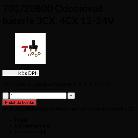
701/20800 Odpojovač
baterie 3CX, 4CX 12-24V
518,36
Kč s DPH
701/20800N Odpojovač baterie 3CX, 4CX 12-24V
701/20800
Odpojovač
Přidat do košíku
baterie
SKU:
001380
Kategorie:
Akumulátor, příslušenství baterie JCB
3CX,
4CX
Popis
12-
Další informace
24V
Hodnocení (0)
množství