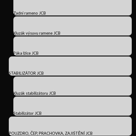
Zadní rameno JCB
Kluzák výsuvu ramene JCB
Páka lžíce JCB
STABILIZÁTOR JCB
Kluzák stabilizátoru JCB
Stabilizátor JCB
POUZDRO, ČEP, PRACHOVKA, ZAJIŠTĚNÍ JCB