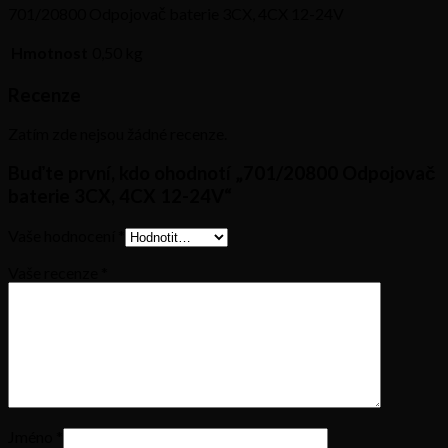
701/20800 Odpojovač baterie 3CX, 4CX 12-24V
Hmotnost
0,50 kg
Recenze
Zatím zde nejsou žádné recenze.
Buďte první, kdo ohodnotí „701/20800 Odpojovač
baterie 3CX, 4CX 12-24V“
Vaše hodnocení
*
Vaše recenze
*
Jméno
*