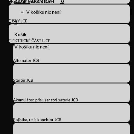
Košík /
0
Kč s DPH
0
BRZDOVÝ SYSTÉM JCB
V košíku nic není.
DISKY JCB
0
Košík
ELEKTRICKÉ ČÁSTI JCB
V košíku nic není.
Alternátor JCB
Startér JCB
Akumulátor, příslušenství baterie JCB
Pojistka, relé, konektor JCB