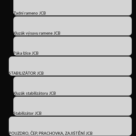
Zadní rameno JCB
Kluzák výsuvu ramene JCB
Páka lžíce JCB
STABILIZÁTOR JCB
Kluzák stabilizátoru JCB
Stabilizátor JCB
POUZDRO, ČEP, PRACHOVKA, ZAJIŠTĚNÍ JCB