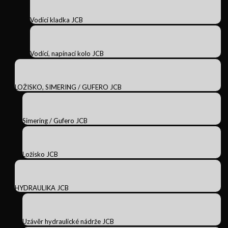
Vodicí kladka JCB
Vodící, napínací kolo JCB
LOŽISKO, SIMERING / GUFERO JCB
Simering / Gufero JCB
Ložisko JCB
HYDRAULIKA JCB
Uzávěr hydraulické nádrže JCB