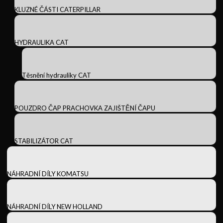
KLUZNÉ ČÁSTI CATERPILLAR
HYDRAULIKA CAT
Těsnění hydrauliky CAT
POUZDRO ČAP PRACHOVKA ZAJIŠTĚNÍ ČAPU
STABILIZÁTOR CAT
NÁHRADNÍ DÍLY KOMATSU
NÁHRADNÍ DÍLY NEW HOLLAND