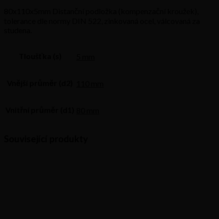
80x110x5mm Distanční podložka (kompenzační kroužek),
tolerance dle normy DIN 522, zinkovaná ocel, válcovaná za
studena.
Tloušťka (s)
5 mm
Vnější průměr (d2)
110 mm
Vnitřní průměr (d1)
80 mm
Související produkty