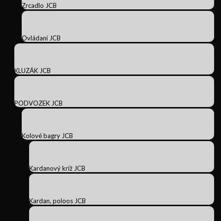
Zrcadlo JCB
Ovládaní JCB
KLUZÁK JCB
PODVOZEK JCB
Kolové bagry JCB
Kardanový kríž JCB
Kardan, poloos JCB