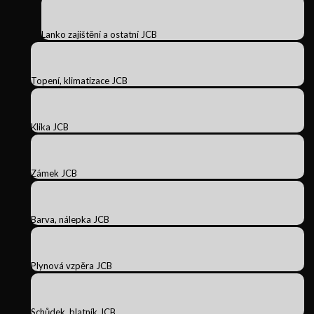
Lanko zajištění a ostatní JCB
Topení, klimatizace JCB
Klika JCB
Zámek JCB
Barva, nálepka JCB
Plynová vzpěra JCB
Schůdek, blatník JCB