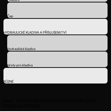
Čep
HYDRAULICKÉ KLADIVA A PŘÍSLUŠENSTVÍ
Hydraulické kladivo
Hroty pro kladiva
RŮZNÉ
Domů
/
VYMEZOVACÍ PODLOŽKY, POUZDRA, ČEPY
/
Vymezovací podložka