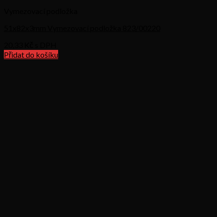
Vymezovací podložka
51x82x3mm Vymezovací podložka 823/00220
20,33
Kč s DPH
Přidat do košíku