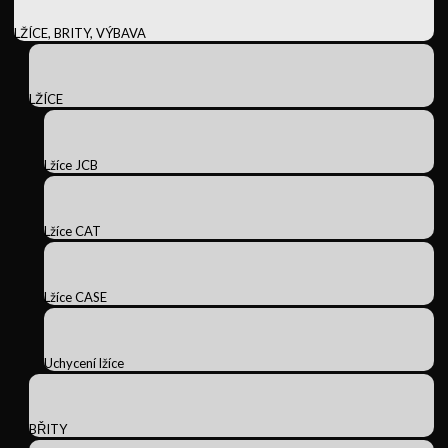
LŽÍCE, BRITY, VÝBAVA
LŽÍCE
Lžíce JCB
Lžíce CAT
Lžíce CASE
Uchycení lžíce
BŘITY