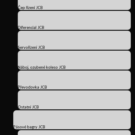
Čep řízení JCB
Diferencial JCB
Servořízení JCB
Náboj, ozubené koleso JCB
Převodovka JCB
Ostatní JCB
Pásové bagry JCB