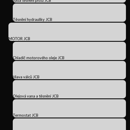
Sada těsnění pístů JCB
Těsnění hydrauliky JCB
MOTOR JCB
Chladič motorového oleje JCB
Hlava válců JCB
Olejová vana a těsnění JCB
Termostat JCB