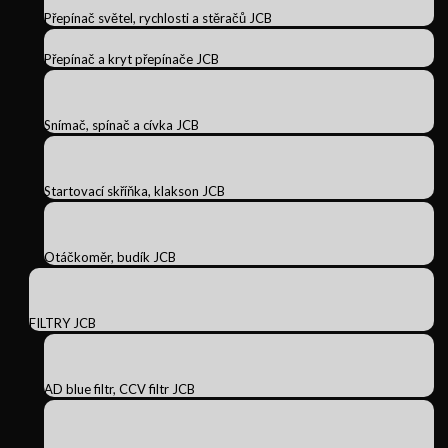
Přepínač světel, rychlosti a stěračů JCB
Přepínač a kryt přepínače JCB
Snímač, spínač a cívka JCB
Startovací skříňka, klakson JCB
Otáčkoměr, budík JCB
FILTRY JCB
AD blue filtr, CCV filtr JCB