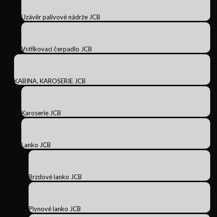
Uzávěr palivové nádrže JCB
Vstřikovací čerpadlo JCB
KABINA, KAROSERIE JCB
Karoserie JCB
Lanko JCB
Brzdové lanko JCB
Plynové lanko JCB