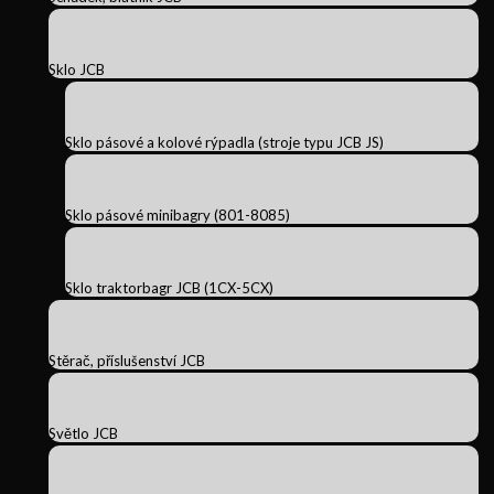
Sklo JCB
Sklo pásové a kolové rýpadla (stroje typu JCB JS)
Sklo pásové minibagry (801-8085)
Sklo traktorbagr JCB (1CX-5CX)
Stěrač, příslušenství JCB
Světlo JCB