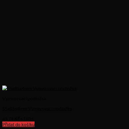
Vymezovací podložka
55x85x4mm Vymezovací podložka
45,74
Kč s DPH
Přidat do košíku