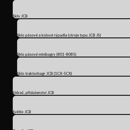
Sklo JCB
Sklo pásové a kolové rýpadla (stroje typu JCB JS)
Sklo pásové minibagry (801-8085)
Sklo traktorbagr JCB (1CX-5CX)
Stěrač, příslušenství JCB
Světlo JCB