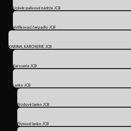
Uzávěr palivové nádrže JCB
Vstřikovací čerpadlo JCB
KABINA, KAROSERIE JCB
Karoserie JCB
Lanko JCB
Brzdové lanko JCB
Plynové lanko JCB