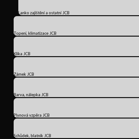
Lanko zajištění a ostatní JCB
Topení, klimatizace JCB
Klika JCB
Zámek JCB
Barva, nálepka JCB
Plynová vzpěra JCB
Schůdek, blatník JCB