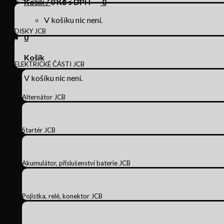
Košík /
0
Kč s DPH
0
V košíku nic není.
DISKY JCB
0
Košík
ELEKTRICKÉ ČÁSTI JCB
V košíku nic není.
Alternátor JCB
Startér JCB
Akumulátor, příslušenství baterie JCB
Pojistka, relé, konektor JCB