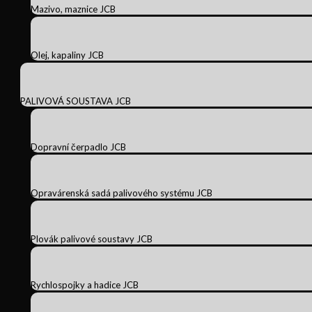
Mazivo, maznice JCB
Olej, kapaliny JCB
PALIVOVÁ SOUSTAVA JCB
Dopravní čerpadlo JCB
Opravárenská sadá palivového systému JCB
Plovák palivové soustavy JCB
Rychlospojky a hadice JCB