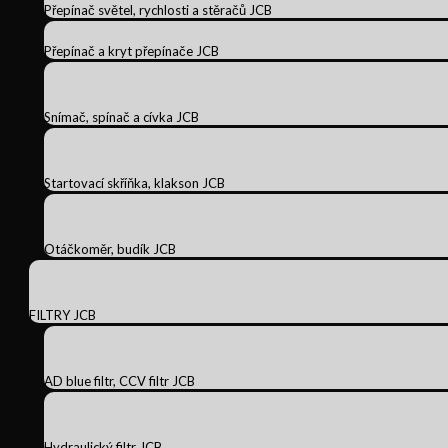
Přepínač světel, rychlosti a stěračů JCB
Přepínač a kryt přepínače JCB
Snímač, spínač a cívka JCB
Startovací skříňka, klakson JCB
Otáčkoměr, budík JCB
FILTRY JCB
AD blue filtr, CCV filtr JCB
Hydraulický filtr JCB