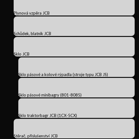
Plynová vzpěra JCB
Schůdek, blatník JCB
Sklo JCB
Sklo pásové a kolové rýpadla (stroje typu JCB JS)
Sklo pásové minibagry (801-8085)
Sklo traktorbagr JCB (1CX-5CX)
Stěrač, příslušenství JCB