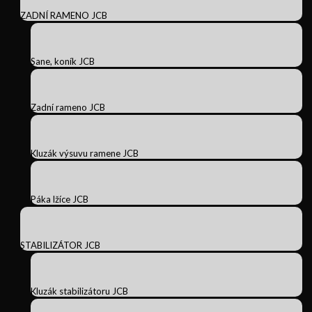
ZADNÍ RAMENO JCB
Sane, koník JCB
Zadní rameno JCB
Kluzák výsuvu ramene JCB
Páka lžíce JCB
STABILIZÁTOR JCB
Kluzák stabilizátoru JCB