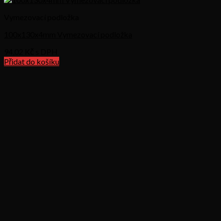
Vymezovací podložka
100x130x4mm Vymezovací podložka
94,02
Kč s DPH
Přidat do košíku