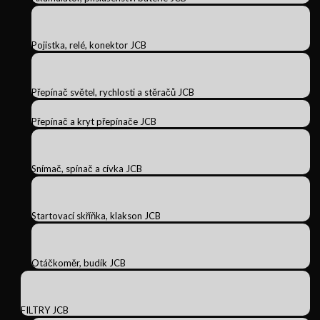
Pojistka, relé, konektor JCB
Přepínač světel, rychlosti a stěračů JCB
Přepínač a kryt přepínače JCB
Snímač, spínač a cívka JCB
Startovací skříňka, klakson JCB
Otáčkoměr, budík JCB
FILTRY JCB