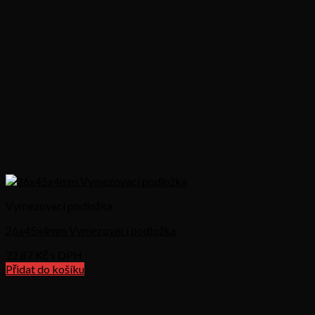
Vymezovací podložka
26x45x4mm Vymezovací podložka
22,87
Kč s DPH
Přidat do košíku