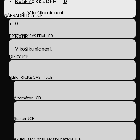
Košík /
0
Kč s DPH
0
V košíku nic není.
NÁHRADNÍ DÍLY JCB
0
Košík
BRZDOVÝ SYSTÉM JCB
V košíku nic není.
DISKY JCB
ELEKTRICKÉ ČÁSTI JCB
Alternátor JCB
Startér JCB
Akumulátor, příslušenství baterie JCB