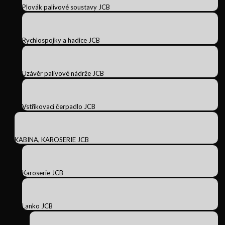
Plovák palivové soustavy JCB
Rychlospojky a hadice JCB
Uzávěr palivové nádrže JCB
Vstřikovací čerpadlo JCB
KABINA, KAROSERIE JCB
Karoserie JCB
Lanko JCB