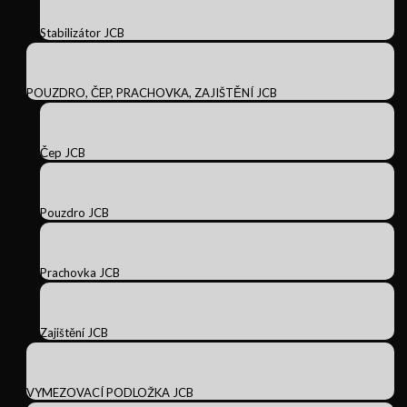
Stabilizátor JCB
POUZDRO, ČEP, PRACHOVKA, ZAJIŠTĚNÍ JCB
Čep JCB
Pouzdro JCB
Prachovka JCB
Zajištění JCB
VYMEZOVACÍ PODLOŽKA JCB