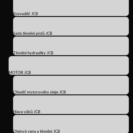
Rozvaděč JCB
Sada těsnění pístů JCB
Těsnění hydrauliky JCB
MOTOR JCB
Chladič motorového oleje JCB
Hlava válců JCB
Olejová vana a těsnění JCB