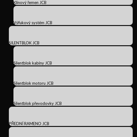
Klínový řemen JCB
Výfukový systém JCB
SILENTBLOK JCB
Silentblok kabíny JCB
Silentblok motoru JCB
Silentblok převodovky JCB
PŘEDNÍ RAMENO JCB