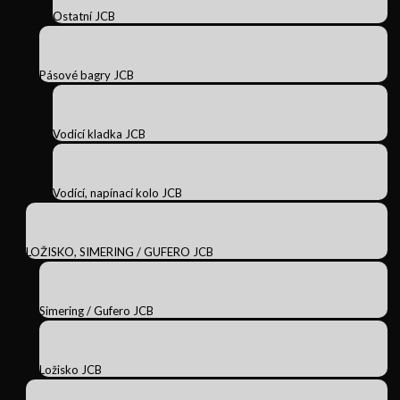
Ostatní JCB
Pásové bagry JCB
Vodicí kladka JCB
Vodící, napínací kolo JCB
LOŽISKO, SIMERING / GUFERO JCB
Simering / Gufero JCB
Ložisko JCB