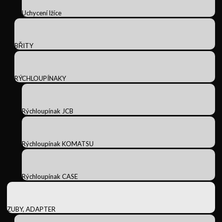
Uchycení lžíce
BŘITY
RÝCHLOUPÍNAKY
Rýchloupínak JCB
Rýchloupínak KOMATSU
Rýchloupínak CASE
ZUBY, ADAPTER