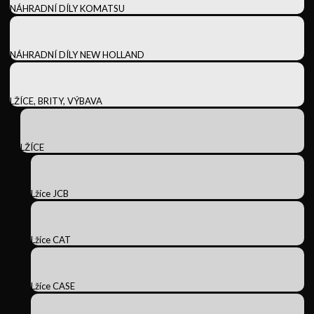
NÁHRADNÍ DÍLY KOMATSU
NÁHRADNÍ DÍLY NEW HOLLAND
LŽÍCE, BRITY, VÝBAVA
LŽÍCE
Lžíce JCB
Lžíce CAT
Lžíce CASE