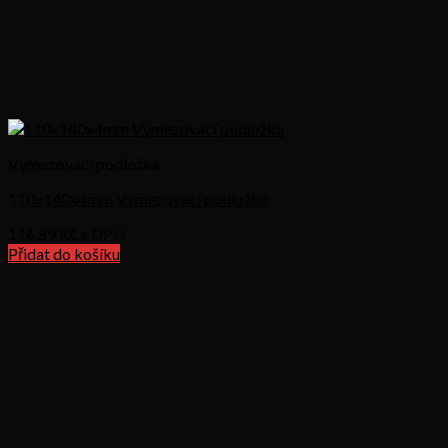
Vymezovací podložka
110x140x4mm Vymezovací podložka
116,89
Kč s DPH
Přidat do košíku