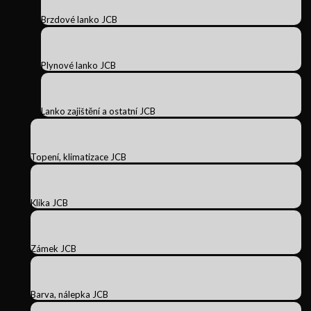
Brzdové lanko JCB
Plynové lanko JCB
Lanko zajištění a ostatní JCB
Topení, klimatizace JCB
Klika JCB
Zámek JCB
Barva, nálepka JCB