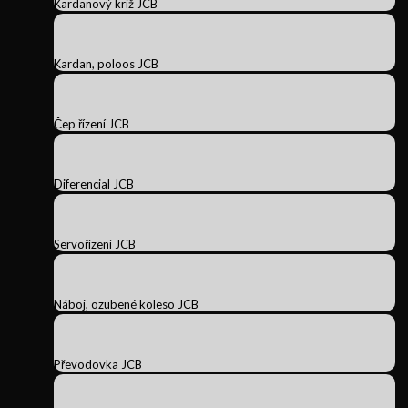
Kardanový kríž JCB
Kardan, poloos JCB
Čep řízení JCB
Diferencial JCB
Servořízení JCB
Náboj, ozubené koleso JCB
Převodovka JCB