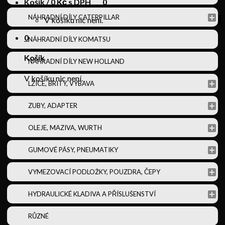
Košík /
0
Kč s DPH
0
NÁHRADNÍ DÍLY CATERPILLAR
V košíku nic není.
0
NÁHRADNÍ DÍLY KOMATSU
Košík
NÁHRADNÍ DÍLY NEW HOLLAND
V košíku nic není.
LŽÍCE, BRITY, VÝBAVA
ZUBY, ADAPTER
OLEJE, MAZIVA, WURTH
GUMOVÉ PÁSY, PNEUMATIKY
VYMEZOVACÍ PODLOŽKY, POUZDRA, ČEPY
HYDRAULICKÉ KLADIVA A PŘÍSLUŠENSTVÍ
RŮZNÉ