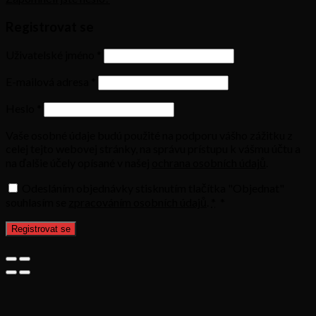
Registrovat se
Uživatelské jméno
*
E-mailová adresa
*
Heslo
*
Vaše osobné údaje budú použité na podporu vášho zážitku z
celej tejto webovej stránky, na správu prístupu k vášmu účtu a
na ďalšie účely opísané v našej
ochrana osobních údajů
.
Odesláním objednávky stisknutím tlačítka "Objednat"
souhlasím se
zpracováním osobních údajů
.
*
*
Registrovat se