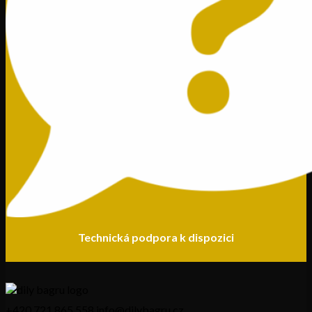
Technická podpora k dispozici
+420 721 865 558
info@dilybagru.cz