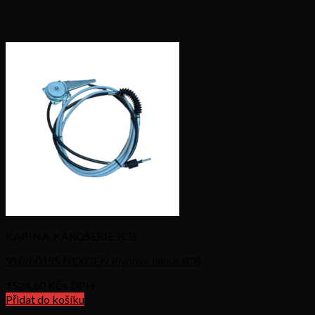
KABINA, KAROSERIE JCB
910/60195 NEXGEN Plynové lanko JCB
1524,60
Kč s DPH
Přidat do košíku