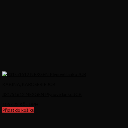
KABINA, KAROSERIE JCB
331/51612 NEXGEN Plynové lanko JCB
1067,22
Kč s DPH
Přidat do košíku