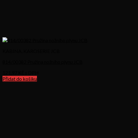
KABINA, KAROSERIE JCB
814/00382 Pružina nožního plynu JCB
121,97
Kč s DPH
Přidat do košíku