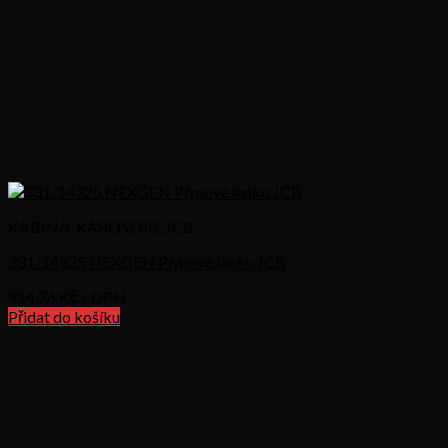
KABINA, KAROSERIE JCB
331/14325 NEXGEN Plynové lanko JCB
914,76
Kč s DPH
Přidat do košíku