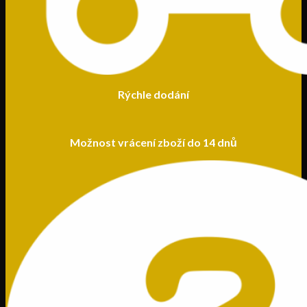
Rýchle dodání
Možnost vrácení zboží do 14 dnů