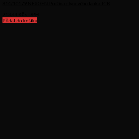
814/10179 NEXGEN Pružina plynového lanka JCB
213,44
Kč s DPH
Přidat do košíku