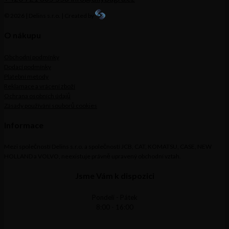
© 2026 | Delins s.r.o. | Created by
O nákupu
Obchodní podmínky
Dodací podmínky
Platební metody
Reklamace a vrácení zboží
Ochrana osobních údajů
Zásady používání souborů cookies
Informace
Mezi společností Delins s.r.o. a společností JCB, CAT, KOMATSU, CASE, NEW
HOLLAND a VOLVO, neexistuje právně upravený obchodní vztah.
Jsme Vám k dispozici
Pondelí - Pátek
8:00 - 16:00