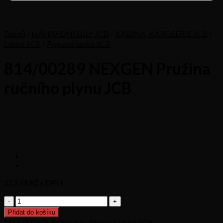
Domů
/
NÁHRADNÍ DÍLY JCB
/
KABINA, KAROSERIE JCB
/
Lanko JCB
/
Plynové lanko JCB
814/00289 NEXGEN Pružina
ručního plynu JCB
213,44
Kč s DPH
814/00289
NEXGEN
Přidat do košíku
Pružina
SKU:
002606
Kategorie:
Plynové lanko JCB