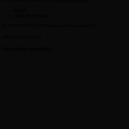
ručního
plynu
Popis
JCB
Další informace
množství
814/00289 NEXGEN Pružina ručního plynu JCB
Hmotnost
0,20 kg
Související produkty