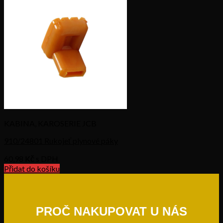
KABINA, KAROSERIE JCB
910/24801 Rukojeť plynové páky
60,98
Kč s DPH
Přidat do košíku
PROČ NAKUPOVAT U NÁS