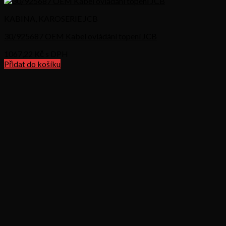
KABINA, KAROSERIE JCB
30/925687 OEM Kabel ovládání topení JCB
1067,22
Kč s DPH
Přidat do košíku