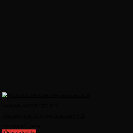
KABINA, KAROSERIE JCB
910/60111 NEXGEN Plynové lanko JCB
1219,68
Kč s DPH
Přidat do košíku