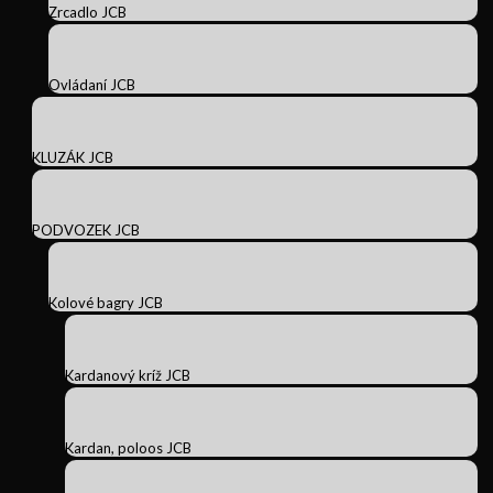
Zrcadlo JCB
Ovládaní JCB
KLUZÁK JCB
PODVOZEK JCB
Kolové bagry JCB
Kardanový kríž JCB
Kardan, poloos JCB