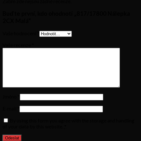
Zatím zde nejsou žádné recenze.
Buďte první, kdo ohodnotí „817/17800 Nálepka
2CX Malá“
Vaše hodnocení
*
Vaše recenze
*
Jméno
*
E-mail
*
By using this form you agree with the storage and handling
of your data by this website.
*