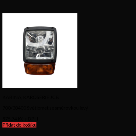
KABINA, KAROSERIE JCB
700/38400 Světlomet se směrovkou levý
975,74
Kč s DPH
Přidat do košíku