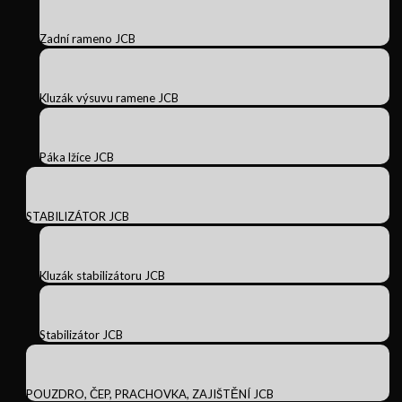
Zadní rameno JCB
Kluzák výsuvu ramene JCB
Páka lžíce JCB
STABILIZÁTOR JCB
Kluzák stabilizátoru JCB
Stabilizátor JCB
POUZDRO, ČEP, PRACHOVKA, ZAJIŠTĚNÍ JCB