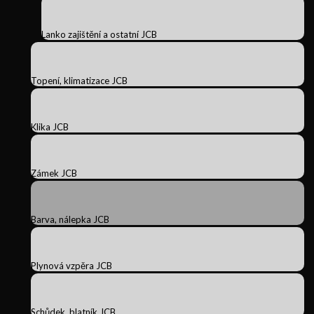
Lanko zajištění a ostatní JCB
Topení, klimatizace JCB
Klika JCB
Zámek JCB
Barva, nálepka JCB
Plynová vzpěra JCB
Schůdek, blatník JCB