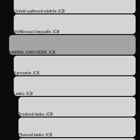
Uzávěr palivové nádrže JCB
Vstřikovací čerpadlo JCB
KABINA, KAROSERIE JCB
Karoserie JCB
Lanko JCB
Brzdové lanko JCB
Plynové lanko JCB