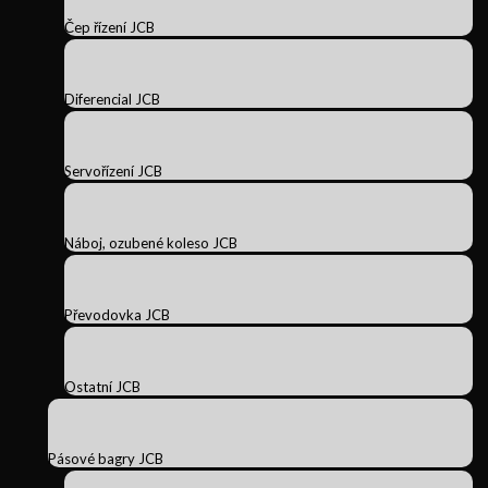
Čep řízení JCB
Diferencial JCB
Servořízení JCB
Náboj, ozubené koleso JCB
Převodovka JCB
Ostatní JCB
Pásové bagry JCB