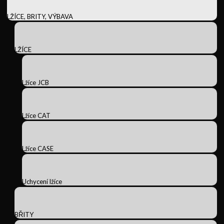
LŽÍCE, BRITY, VÝBAVA
LŽÍCE
Lžíce JCB
Lžíce CAT
Lžíce CASE
Uchycení lžíce
BŘITY