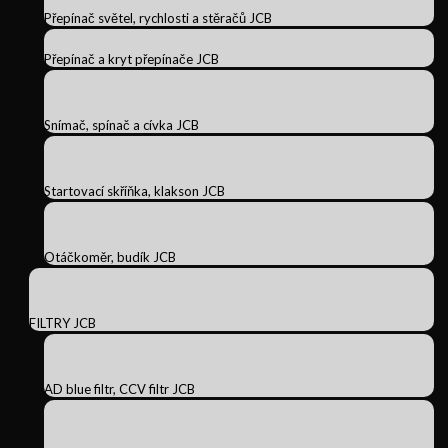
Přepínač světel, rychlosti a stěračů JCB
Přepínač a kryt přepínače JCB
Snímač, spínač a cívka JCB
Startovací skříňka, klakson JCB
Otáčkoměr, budík JCB
FILTRY JCB
AD blue filtr, CCV filtr JCB