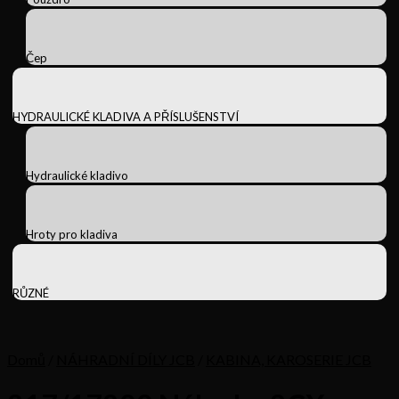
Čep
HYDRAULICKÉ KLADIVA A PŘÍSLUŠENSTVÍ
Hydraulické kladivo
Hroty pro kladiva
RŮZNÉ
Domů
/
NÁHRADNÍ DÍLY JCB
/
KABINA, KAROSERIE JCB