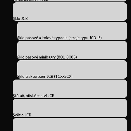
Sklo JCB
Sklo pásové a kolové rýpadla (stroje typu JCB JS)
Sklo pásové minibagry (801-8085)
Sklo traktorbagr JCB (1CX-5CX)
Stěrač, příslušenství JCB
Světlo JCB