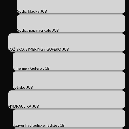
Vodicí kladka JCB
Vodící, napínací kolo JCB
LOŽISKO, SIMERING / GUFERO JCB
Simering / Gufero JCB
Ložisko JCB
HYDRAULIKA JCB
Uzávěr hydraulické nádrže JCB