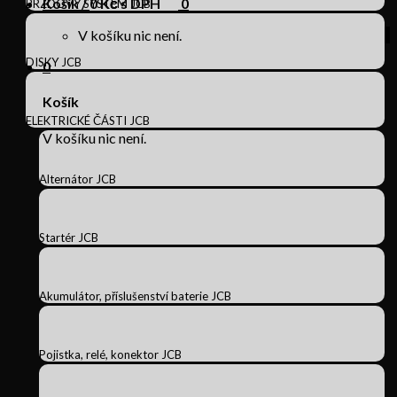
Košík /
0
Kč s DPH
0
BRZDOVÝ SYSTÉM JCB
V košíku nic není.
DISKY JCB
0
Košík
ELEKTRICKÉ ČÁSTI JCB
V košíku nic není.
Alternátor JCB
Startér JCB
Akumulátor, příslušenství baterie JCB
Pojistka, relé, konektor JCB