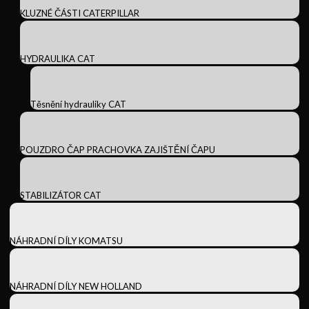
KLUZNÉ ČÁSTI CATERPILLAR
HYDRAULIKA CAT
Těsnění hydrauliky CAT
POUZDRO ČAP PRACHOVKA ZAJIŠTĚNÍ ČAPU
STABILIZÁTOR CAT
NÁHRADNÍ DÍLY KOMATSU
NÁHRADNÍ DÍLY NEW HOLLAND