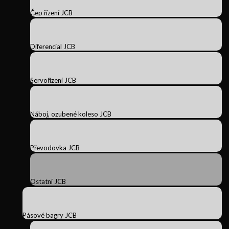
Čep řízení JCB
Diferencial JCB
Servořízení JCB
Náboj, ozubené koleso JCB
Převodovka JCB
Ostatní JCB
Pásové bagry JCB