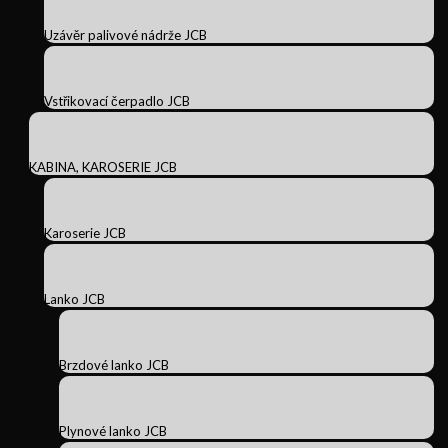
Uzávěr palivové nádrže JCB
Vstřikovací čerpadlo JCB
KABINA, KAROSERIE JCB
Karoserie JCB
Lanko JCB
Brzdové lanko JCB
Plynové lanko JCB