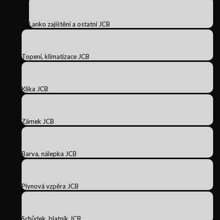
Lanko zajištění a ostatní JCB
Topení, klimatizace JCB
Klika JCB
Zámek JCB
Barva, nálepka JCB
Plynová vzpěra JCB
Schůdek, blatník JCB