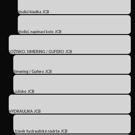
Vodicí kladka JCB
Vodící, napínací kolo JCB
LOŽISKO, SIMERING / GUFERO JCB
Simering / Gufero JCB
Ložisko JCB
HYDRAULIKA JCB
Uzávěr hydraulické nádrže JCB