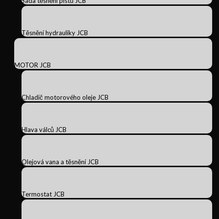
Sada těsnění pístů JCB
Těsnění hydrauliky JCB
MOTOR JCB
Chladič motorového oleje JCB
Hlava válců JCB
Olejová vana a těsnění JCB
Termostat JCB