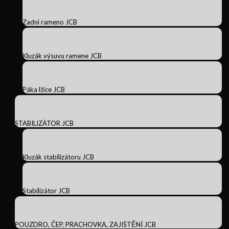
Zadní rameno JCB
Kluzák výsuvu ramene JCB
Páka lžíce JCB
STABILIZÁTOR JCB
Kluzák stabilizátoru JCB
Stabilizátor JCB
POUZDRO, ČEP, PRACHOVKA, ZAJIŠTĚNÍ JCB