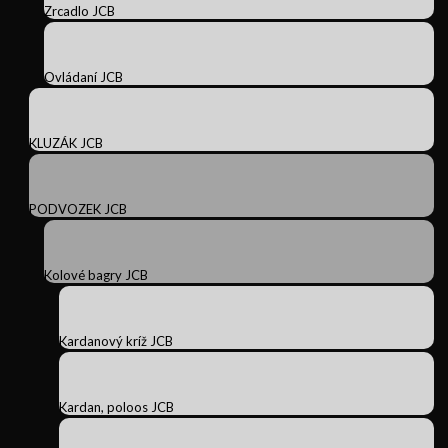
Zrcadlo JCB
Ovládaní JCB
KLUZÁK JCB
PODVOZEK JCB
Kolové bagry JCB
Kardanový kríž JCB
Kardan, poloos JCB