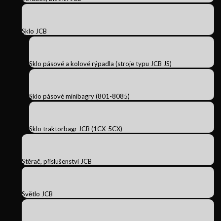
Sklo JCB
Sklo pásové a kolové rýpadla (stroje typu JCB JS)
Sklo pásové minibagry (801-8085)
Sklo traktorbagr JCB (1CX-5CX)
Stěrač, příslušenství JCB
Světlo JCB