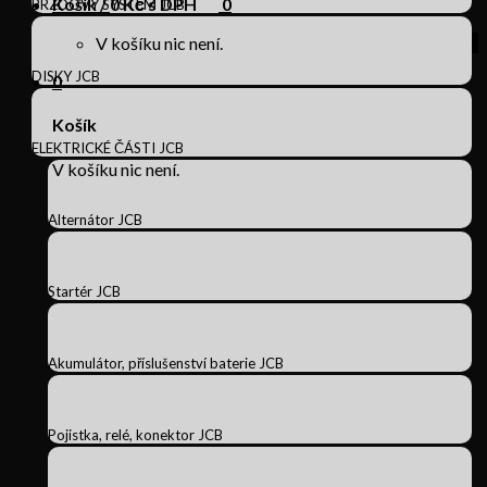
Košík /
0
Kč s DPH
0
BRZDOVÝ SYSTÉM JCB
V košíku nic není.
DISKY JCB
0
Košík
ELEKTRICKÉ ČÁSTI JCB
V košíku nic není.
Alternátor JCB
Startér JCB
Akumulátor, příslušenství baterie JCB
Pojistka, relé, konektor JCB