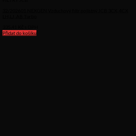
32/202601 NEXGEN Vzduchový filtr pojistný JCB 3CX, 4CX
LH,LJ, AB Turbo
335,41
Kč s DPH
Přidat do košíku