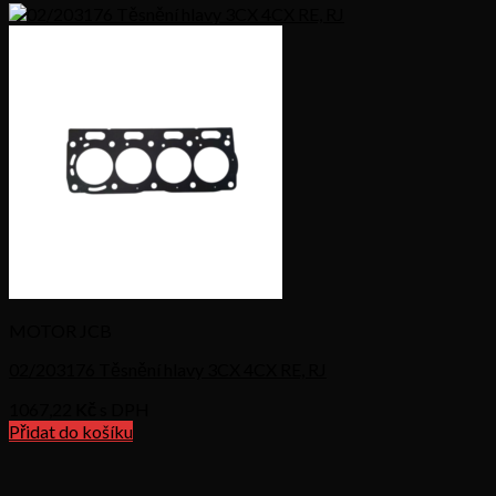
MOTOR JCB
02/203176 Těsnění hlavy 3CX 4CX RE, RJ
1067,22
Kč s DPH
Přidat do košíku