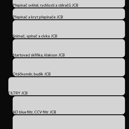
Přepínač světel, rychlosti a stěračů JCB
Přepínač a kryt přepínače JCB
Snímač, spínač a cívka JCB
Startovací skříňka, klakson JCB
Otáčkoměr, budík JCB
FILTRY JCB
AD blue filtr, CCV filtr JCB