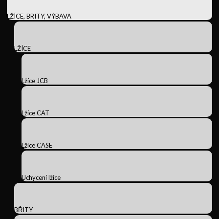
LŽÍCE, BRITY, VÝBAVA
LŽÍCE
Lžíce JCB
Lžíce CAT
Lžíce CASE
Uchycení lžíce
BŘITY