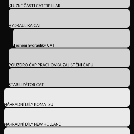
KLUZNÉ ČÁSTI CATERPILLAR
HYDRAULIKA CAT
Těsnění hydrauliky CAT
POUZDRO ČAP PRACHOVKA ZAJIŠTĚNÍ ČAPU
STABILIZÁTOR CAT
NÁHRADNÍ DÍLY KOMATSU
NÁHRADNÍ DÍLY NEW HOLLAND