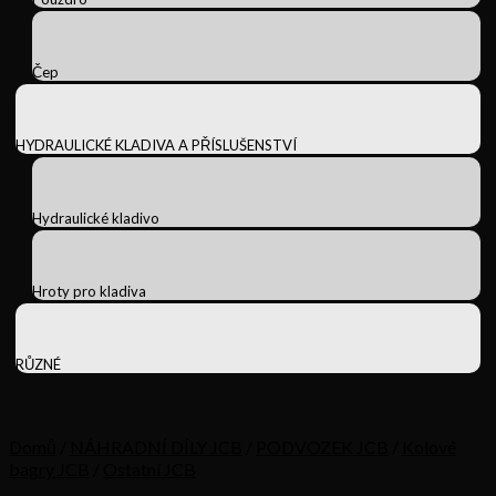
Čep
HYDRAULICKÉ KLADIVA A PŘÍSLUŠENSTVÍ
Hydraulické kladivo
Hroty pro kladiva
RŮZNÉ
Domů
/
NÁHRADNÍ DÍLY JCB
/
PODVOZEK JCB
/
Kolové
bagry JCB
/
Ostatní JCB