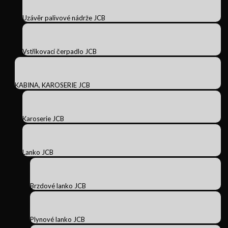
Uzávěr palivové nádrže JCB
Vstřikovací čerpadlo JCB
KABINA, KAROSERIE JCB
Karoserie JCB
Lanko JCB
Brzdové lanko JCB
Plynové lanko JCB