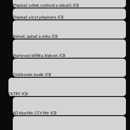
Přepínač světel, rychlosti a stěračů JCB
Přepínač a kryt přepínače JCB
Snímač, spínač a cívka JCB
Startovací skříňka, klakson JCB
Otáčkoměr, budík JCB
FILTRY JCB
AD blue filtr, CCV filtr JCB