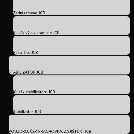
Zadní rameno JCB
Kluzák výsuvu ramene JCB
Páka lžíce JCB
STABILIZÁTOR JCB
Kluzák stabilizátoru JCB
Stabilizátor JCB
POUZDRO, ČEP, PRACHOVKA, ZAJIŠTĚNÍ JCB