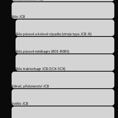
Sklo JCB
Sklo pásové a kolové rýpadla (stroje typu JCB JS)
Sklo pásové minibagry (801-8085)
Sklo traktorbagr JCB (1CX-5CX)
Stěrač, příslušenství JCB
Světlo JCB