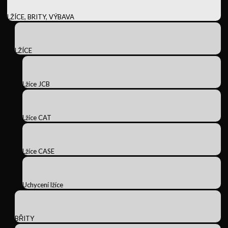
LŽÍCE, BRITY, VÝBAVA
LŽÍCE
Lžíce JCB
Lžíce CAT
Lžíce CASE
Uchycení lžíce
BŘITY