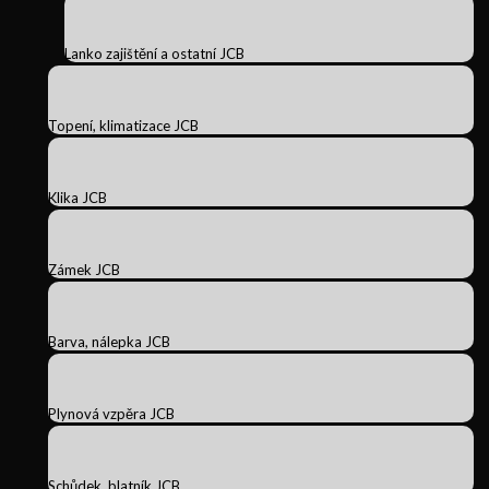
Lanko zajištění a ostatní JCB
Topení, klimatizace JCB
Klika JCB
Zámek JCB
Barva, nálepka JCB
Plynová vzpěra JCB
Schůdek, blatník JCB