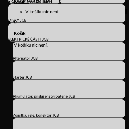
Košík /
0
Kč s DPH
0
BRZDOVÝ SYSTÉM JCB
V košíku nic není.
DISKY JCB
0
Košík
ELEKTRICKÉ ČÁSTI JCB
V košíku nic není.
Alternátor JCB
Startér JCB
Akumulátor, příslušenství baterie JCB
Pojistka, relé, konektor JCB