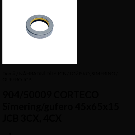
Domů
/
NÁHRADNÍ DÍLY JCB
/
LOŽISKO, SIMERING /
GUFERO JCB
904/50009 CORTECO
Simering/gufero 45x65x15
JCB 3CX, 4CX