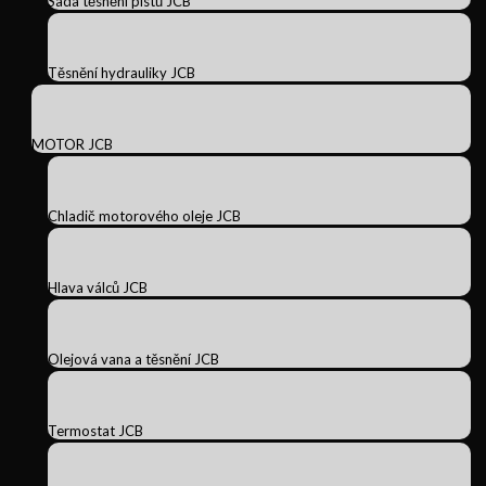
Sada těsnění pístů JCB
Těsnění hydrauliky JCB
MOTOR JCB
Chladič motorového oleje JCB
Hlava válců JCB
Olejová vana a těsnění JCB
Termostat JCB