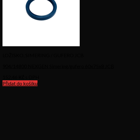
LOŽISKO, SIMERING / GUFERO JCB
904/14800 NEXGEN Simering/gufero 60x75x8 JCB
152,46
Kč s DPH
Přidat do košíku