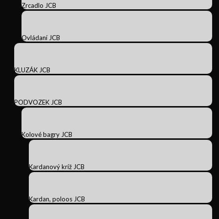
Zrcadlo JCB
Ovládaní JCB
KLUZÁK JCB
PODVOZEK JCB
Kolové bagry JCB
Kardanový kríž JCB
Kardan, poloos JCB