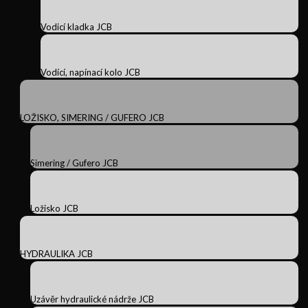
Vodicí kladka JCB
Vodící, napínací kolo JCB
LOŽISKO, SIMERING / GUFERO JCB
Simering / Gufero JCB
Ložisko JCB
HYDRAULIKA JCB
Uzávěr hydraulické nádrže JCB