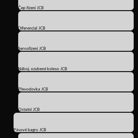
Čep řízení JCB
Diferencial JCB
Servořízení JCB
Náboj, ozubené koleso JCB
Převodovka JCB
Ostatní JCB
Pásové bagry JCB