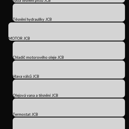
Sada těsnění pístů JCB
Těsnění hydrauliky JCB
MOTOR JCB
Chladič motorového oleje JCB
Hlava válců JCB
Olejová vana a těsnění JCB
Termostat JCB