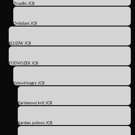
Zrcadlo JCB
Ovládaní JCB
KLUZÁK JCB
PODVOZEK JCB
Kolové bagry JCB
Kardanový kríž JCB
Kardan, poloos JCB