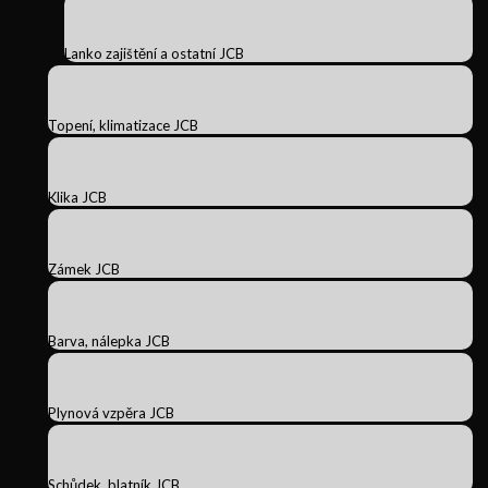
Lanko zajištění a ostatní JCB
Topení, klimatizace JCB
Klika JCB
Zámek JCB
Barva, nálepka JCB
Plynová vzpěra JCB
Schůdek, blatník JCB