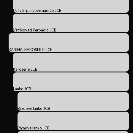
Uzávěr palivové nádrže JCB
Vstřikovací čerpadlo JCB
KABINA, KAROSERIE JCB
Karoserie JCB
Lanko JCB
Brzdové lanko JCB
Plynové lanko JCB