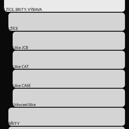
LŽÍCE, BRITY, VÝBAVA
LŽÍCE
Lžíce JCB
Lžíce CAT
Lžíce CASE
Uchycení lžíce
BŘITY