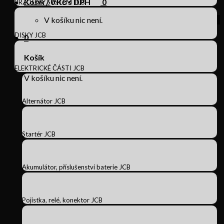
Košík /
0
Kč s DPH
0
BRZDOVÝ SYSTÉM JCB
V košíku nic není.
DISKY JCB
0
Košík
ELEKTRICKÉ ČÁSTI JCB
V košíku nic není.
Alternátor JCB
Startér JCB
Akumulátor, příslušenství baterie JCB
Pojistka, relé, konektor JCB