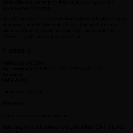
řazení převodů, jakož i pro většinu koncových pohonů a
oddělení mokrých brzd.
Navržen pro použití v převodovkách, nápravách a koncových
převodech, vhodný i pro mokré brzdy. Jeho protioděrové
vlastnosti dovolují vysoké zatížení a výrazně prodlužují
životnost spojek, převodovek a ložisek.
Hodnoty
Viskozita:
SAE 30W
Aut. norma:
ALLISON C-4, CATERPILLAR TO-4
Balení:
5L
Váha:
4,6kg
Hmotnost
4,60 kg
Recenze
Zatím zde nejsou žádné recenze.
Buďte první, kdo ohodnotí „9X-6467 CAT TDTO