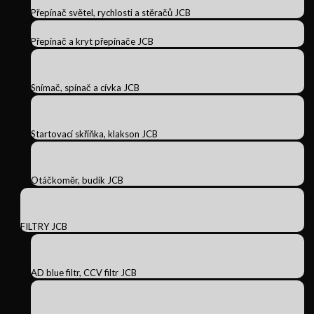
Přepínač světel, rychlosti a stěračů JCB
Přepínač a kryt přepínače JCB
Snímač, spínač a cívka JCB
Startovací skříňka, klakson JCB
Otáčkoměr, budík JCB
FILTRY JCB
AD blue filtr, CCV filtr JCB