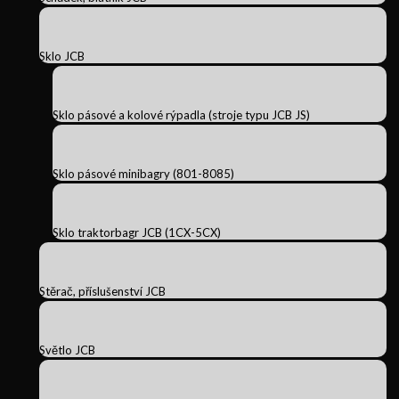
Sklo JCB
Sklo pásové a kolové rýpadla (stroje typu JCB JS)
Sklo pásové minibagry (801-8085)
Sklo traktorbagr JCB (1CX-5CX)
Stěrač, příslušenství JCB
Světlo JCB