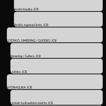
Vodicí kladka JCB
Vodící, napínací kolo JCB
LOŽISKO, SIMERING / GUFERO JCB
Simering / Gufero JCB
Ložisko JCB
HYDRAULIKA JCB
Uzávěr hydraulické nádrže JCB