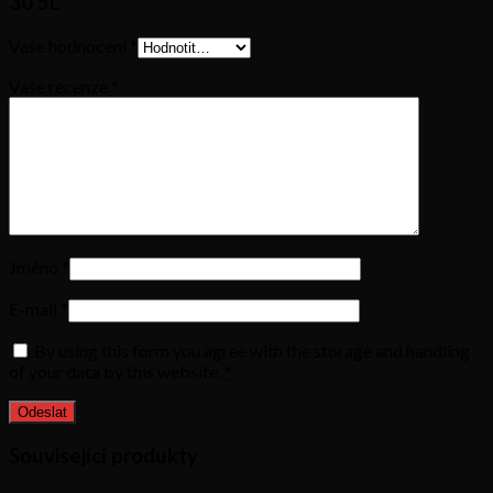
30 5L“
Vaše hodnocení
*
Vaše recenze
*
Jméno
*
E-mail
*
By using this form you agree with the storage and handling
of your data by this website.
*
Související produkty