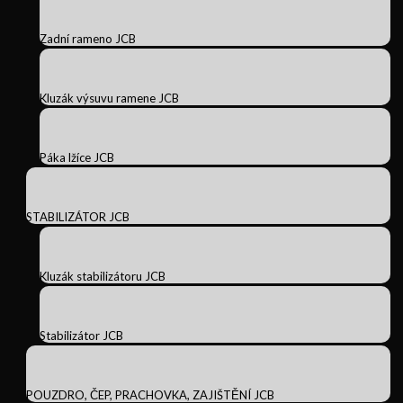
Zadní rameno JCB
Kluzák výsuvu ramene JCB
Páka lžíce JCB
STABILIZÁTOR JCB
Kluzák stabilizátoru JCB
Stabilizátor JCB
POUZDRO, ČEP, PRACHOVKA, ZAJIŠTĚNÍ JCB