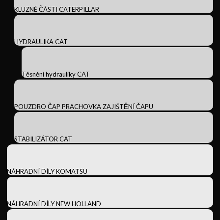
KLUZNÉ ČÁSTI CATERPILLAR
HYDRAULIKA CAT
Těsnění hydrauliky CAT
POUZDRO ČAP PRACHOVKA ZAJIŠTĚNÍ ČAPU
STABILIZÁTOR CAT
NÁHRADNÍ DÍLY KOMATSU
NÁHRADNÍ DÍLY NEW HOLLAND