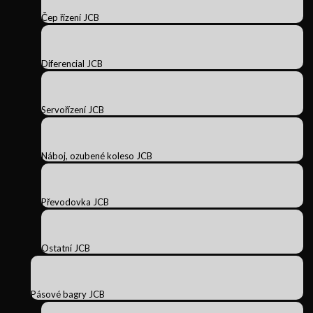
Čep řízení JCB
Diferencial JCB
Servořízení JCB
Náboj, ozubené koleso JCB
Převodovka JCB
Ostatní JCB
Pásové bagry JCB