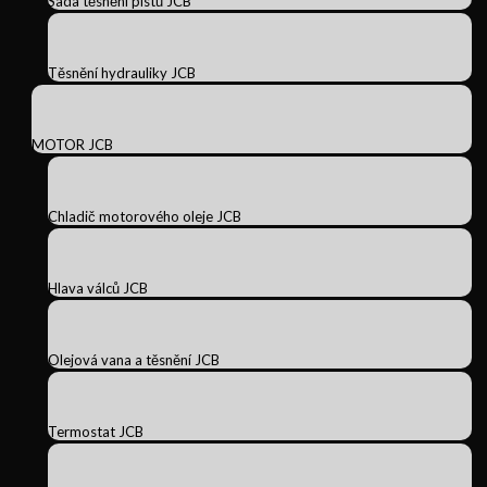
Sada těsnění pístů JCB
Těsnění hydrauliky JCB
MOTOR JCB
Chladič motorového oleje JCB
Hlava válců JCB
Olejová vana a těsnění JCB
Termostat JCB