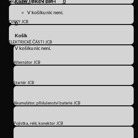
Košík /
0
Kč s DPH
0
BRZDOVÝ SYSTÉM JCB
V košíku nic není.
DISKY JCB
0
Košík
ELEKTRICKÉ ČÁSTI JCB
V košíku nic není.
Alternátor JCB
Startér JCB
Akumulátor, příslušenství baterie JCB
Pojistka, relé, konektor JCB