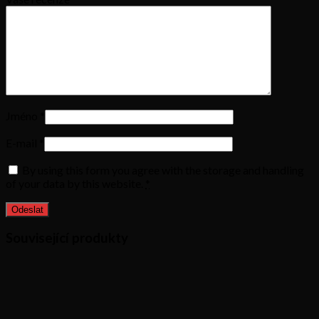
Jméno
*
E-mail
*
By using this form you agree with the storage and handling
of your data by this website.
*
Související produkty