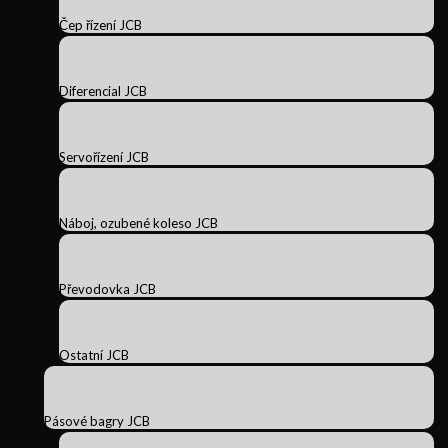
Čep řízení JCB
Diferencial JCB
Servořízení JCB
Náboj, ozubené koleso JCB
Převodovka JCB
Ostatní JCB
Pásové bagry JCB