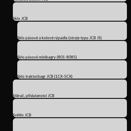
Sklo JCB
Sklo pásové a kolové rýpadla (stroje typu JCB JS)
Sklo pásové minibagry (801-8085)
Sklo traktorbagr JCB (1CX-5CX)
Stěrač, příslušenství JCB
Světlo JCB