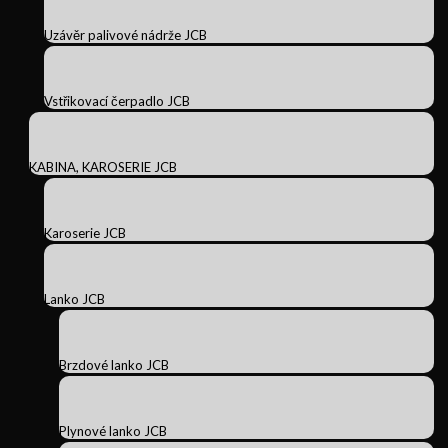
Uzávěr palivové nádrže JCB
Vstřikovací čerpadlo JCB
KABINA, KAROSERIE JCB
Karoserie JCB
Lanko JCB
Brzdové lanko JCB
Plynové lanko JCB