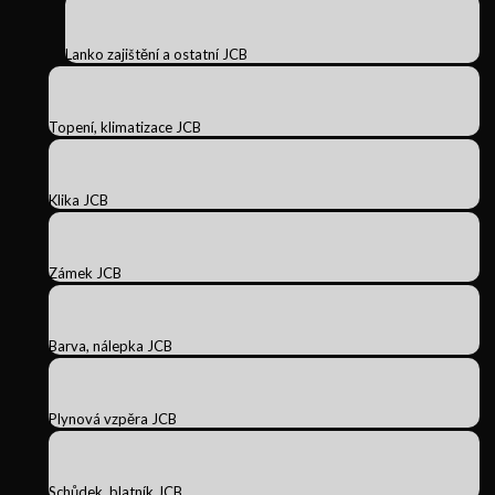
Lanko zajištění a ostatní JCB
Topení, klimatizace JCB
Klika JCB
Zámek JCB
Barva, nálepka JCB
Plynová vzpěra JCB
Schůdek, blatník JCB