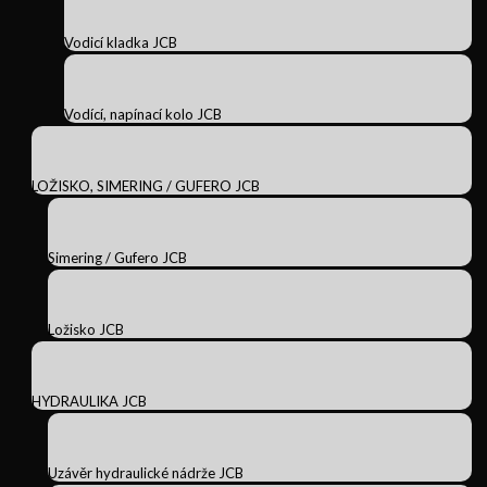
Vodicí kladka JCB
Vodící, napínací kolo JCB
LOŽISKO, SIMERING / GUFERO JCB
Simering / Gufero JCB
Ložisko JCB
HYDRAULIKA JCB
Uzávěr hydraulické nádrže JCB