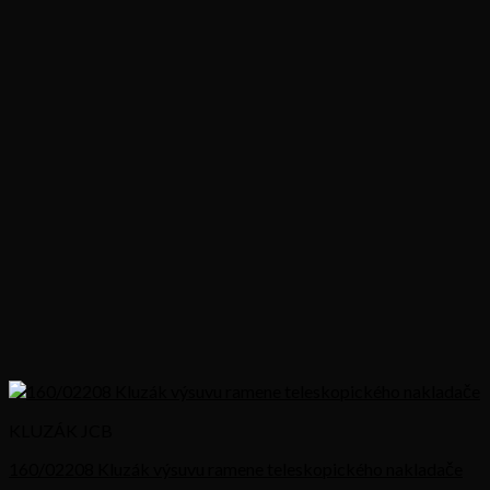
KLUZÁK JCB
160/02208 Kluzák výsuvu ramene teleskopického nakladače