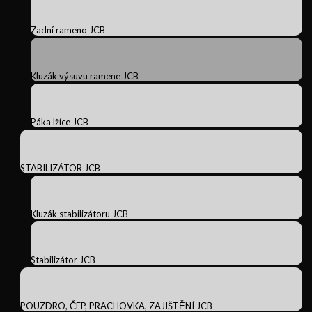
Zadní rameno JCB
Kluzák výsuvu ramene JCB
Páka lžíce JCB
STABILIZÁTOR JCB
Kluzák stabilizátoru JCB
Stabilizátor JCB
POUZDRO, ČEP, PRACHOVKA, ZAJIŠTĚNÍ JCB