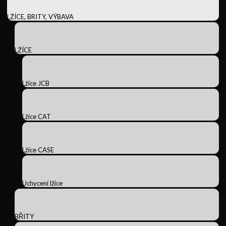
LŽÍCE, BRITY, VÝBAVA
LŽÍCE
Lžíce JCB
Lžíce CAT
Lžíce CASE
Uchycení lžíce
BŘITY