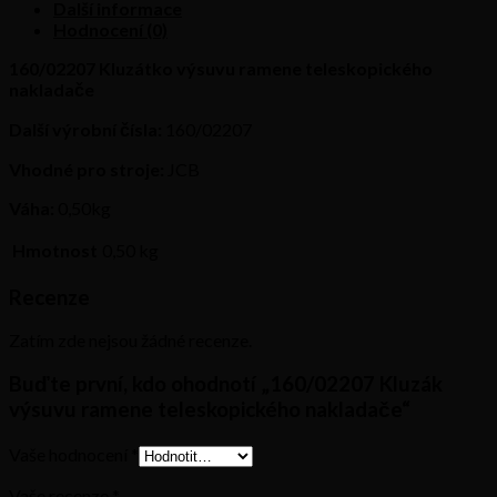
množství
Další informace
Hodnocení (0)
160/02207 Kluzátko výsuvu ramene teleskopického
nakladače
Další výrobní čísla:
160/02207
Vhodné pro stroje:
JCB
Váha:
0,50kg
Hmotnost
0,50 kg
Recenze
Zatím zde nejsou žádné recenze.
Buďte první, kdo ohodnotí „160/02207 Kluzák
výsuvu ramene teleskopického nakladače“
Vaše hodnocení
*
Vaše recenze
*