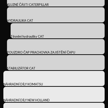
KLUZNÉ ČÁSTI CATERPILLAR
HYDRAULIKA CAT
Těsnění hydrauliky CAT
POUZDRO ČAP PRACHOVKA ZAJIŠTĚNÍ ČAPU
STABILIZÁTOR CAT
NÁHRADNÍ DÍLY KOMATSU
NÁHRADNÍ DÍLY NEW HOLLAND