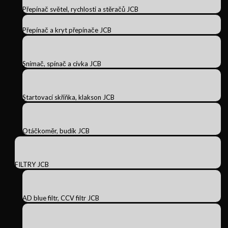
Přepínač světel, rychlosti a stěračů JCB
Přepínač a kryt přepínače JCB
Snímač, spínač a cívka JCB
Startovací skříňka, klakson JCB
Otáčkoměr, budík JCB
FILTRY JCB
AD blue filtr, CCV filtr JCB