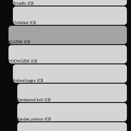
Zrcadlo JCB
Ovládaní JCB
KLUZÁK JCB
PODVOZEK JCB
Kolové bagry JCB
Kardanový kríž JCB
Kardan, poloos JCB