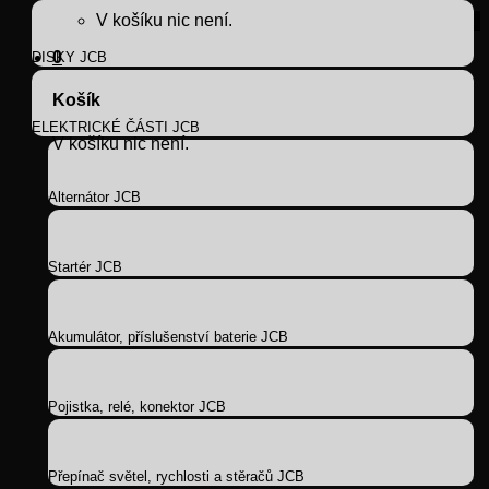
V košíku nic není.
0
DISKY JCB
Košík
ELEKTRICKÉ ČÁSTI JCB
V košíku nic není.
Alternátor JCB
Startér JCB
Akumulátor, příslušenství baterie JCB
Pojistka, relé, konektor JCB
Přepínač světel, rychlosti a stěračů JCB