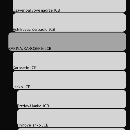
Uzávěr palivové nádrže JCB
Vstřikovací čerpadlo JCB
KABINA, KAROSERIE JCB
Karoserie JCB
Lanko JCB
Brzdové lanko JCB
Plynové lanko JCB