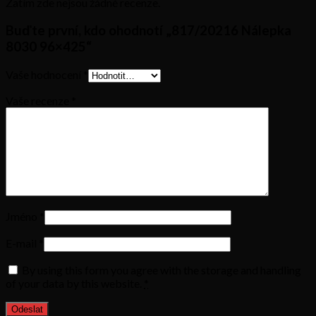
Zatím zde nejsou žádné recenze.
Buďte první, kdo ohodnotí „817/20216 Nálepka
8030 96×425“
Vaše hodnocení
*
Vaše recenze
*
Jméno
*
E-mail
*
By using this form you agree with the storage and handling
of your data by this website.
*