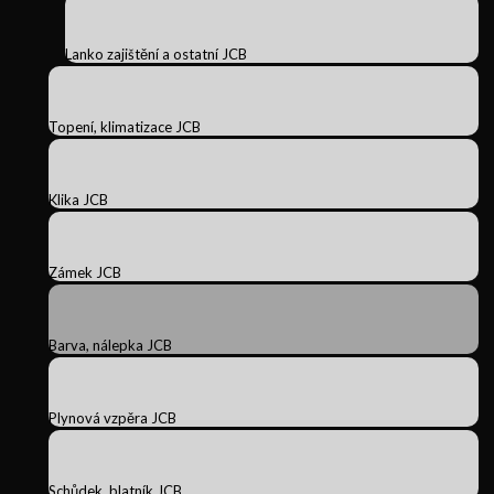
Lanko zajištění a ostatní JCB
Topení, klimatizace JCB
Klika JCB
Zámek JCB
Barva, nálepka JCB
Plynová vzpěra JCB
Schůdek, blatník JCB