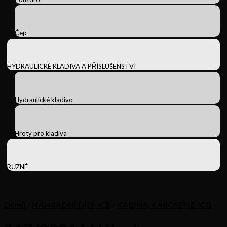
Čep
HYDRAULICKÉ KLADIVA A PŘÍSLUŠENSTVÍ
Hydraulické kladivo
Hroty pro kladiva
RŮZNÉ
Domů
/
NÁHRADNÍ DÍLY JCB
/
KABINA, KAROSERIE JCB