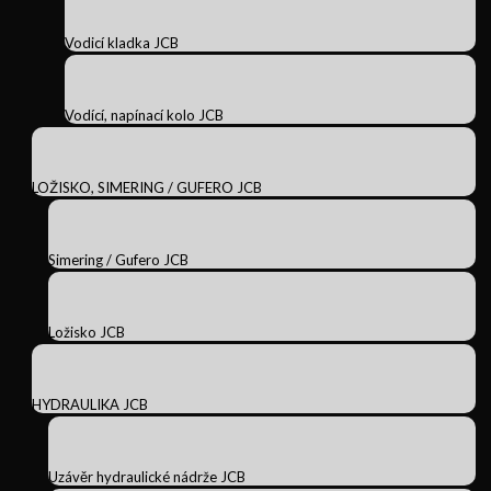
Vodicí kladka JCB
Vodící, napínací kolo JCB
LOŽISKO, SIMERING / GUFERO JCB
Simering / Gufero JCB
Ložisko JCB
HYDRAULIKA JCB
Uzávěr hydraulické nádrže JCB