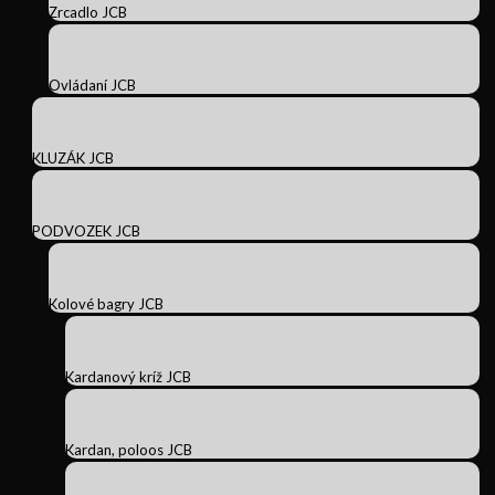
Zrcadlo JCB
Ovládaní JCB
KLUZÁK JCB
PODVOZEK JCB
Kolové bagry JCB
Kardanový kríž JCB
Kardan, poloos JCB