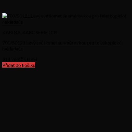
KABINA, KAROSERIE JCB
700/50121 Levý světlomet se směrovkou pro teleskopické
nakladače
914,76
Kč s DPH
Přidat do košíku