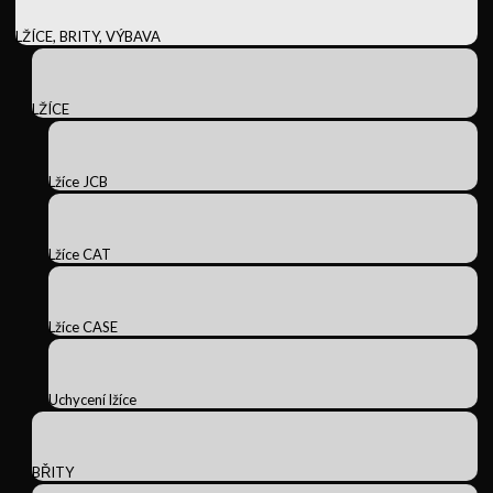
LŽÍCE, BRITY, VÝBAVA
LŽÍCE
Lžíce JCB
Lžíce CAT
Lžíce CASE
Uchycení lžíce
BŘITY