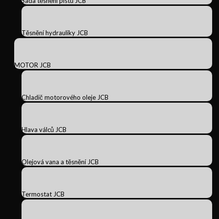
Sada těsnění pístů JCB
Těsnění hydrauliky JCB
MOTOR JCB
Chladič motorového oleje JCB
Hlava válců JCB
Olejová vana a těsnění JCB
Termostat JCB