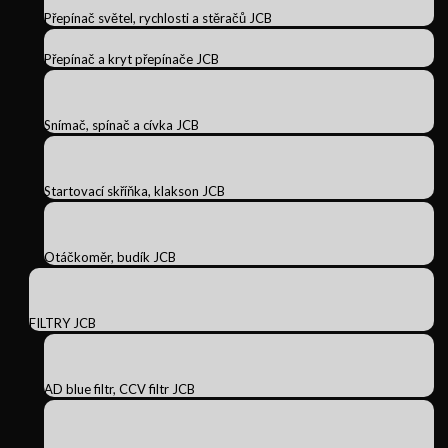
Přepínač světel, rychlosti a stěračů JCB
Přepínač a kryt přepínače JCB
Snímač, spínač a cívka JCB
Startovací skříňka, klakson JCB
Otáčkoměr, budík JCB
FILTRY JCB
AD blue filtr, CCV filtr JCB