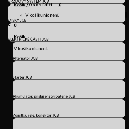
BRZDOVÝ SYSTÉM JCB
Košík /
0
Kč s DPH
0
V košíku nic není.
DISKY JCB
0
Košík
ELEKTRICKÉ ČÁSTI JCB
V košíku nic není.
Alternátor JCB
Startér JCB
Akumulátor, příslušenství baterie JCB
Pojistka, relé, konektor JCB