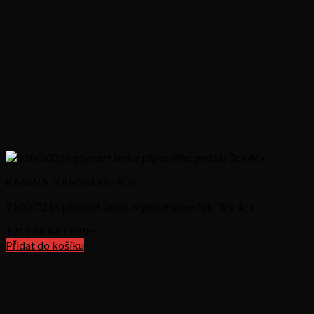
KABINA, KAROSERIE JCB
910/60216 plynové lanko plynového pedálu 3cx 4cx
1219,68
Kč s DPH
Přidat do košíku