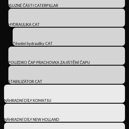
KLUZNÉ ČÁSTI CATERPILLAR
HYDRAULIKA CAT
Těsnění hydrauliky CAT
POUZDRO ČAP PRACHOVKA ZAJIŠTĚNÍ ČAPU
STABILIZÁTOR CAT
NÁHRADNÍ DÍLY KOMATSU
NÁHRADNÍ DÍLY NEW HOLLAND