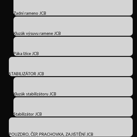
Zadní rameno JCB
Kluzák výsuvu ramene JCB
Páka lžíce JCB
STABILIZÁTOR JCB
Kluzák stabilizátoru JCB
Stabilizátor JCB
POUZDRO, ČEP, PRACHOVKA, ZAJIŠTĚNÍ JCB