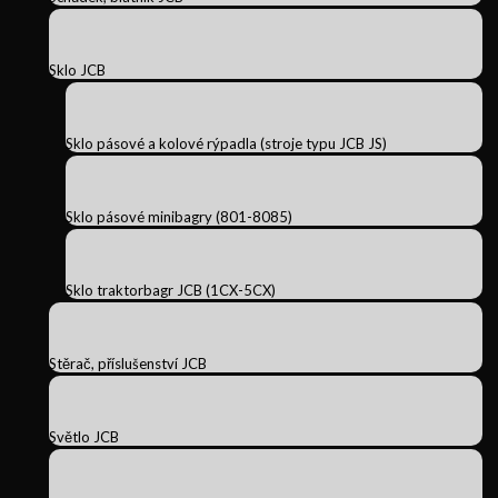
Sklo JCB
Sklo pásové a kolové rýpadla (stroje typu JCB JS)
Sklo pásové minibagry (801-8085)
Sklo traktorbagr JCB (1CX-5CX)
Stěrač, příslušenství JCB
Světlo JCB